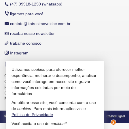
(47)
99918-1250 (whatsapp)
ligamos para você
contato@kairosimoveisbc.com.br
receba nosso newsletter
trabalhe conosco
Instagram
INDICADORES FINANCEIROS
Utilizamos
cookies
para oferecer melhor
experiência, melhorar o desempenho, analisar
CUB /
SC
R$ 3.151,24
CUB /
SC
variação
0,95%
como você interage em nosso site e gravar
Poupança
0,6738%
informações coletadas por meio de
Dólar Comercial
R$ 5,12
formulários.
Euro
R$ 5,91
Ao utilizar esse site, você concorda com o uso
de
cookies
. Para mais informações visite
Política de Privacidade
.
©
2026
CRECI/SC 4586-J
Política de Privacidade
Castel Digital
Você aceita o uso de
cookies
?