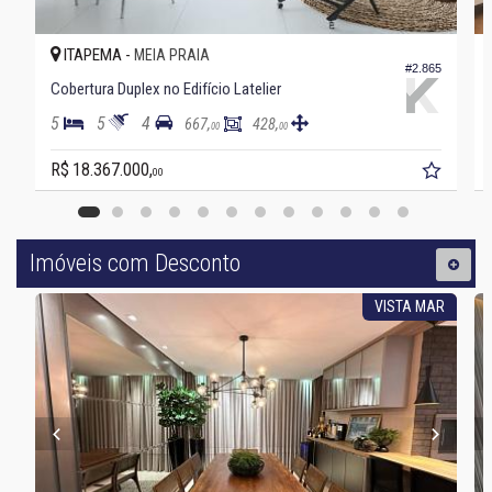
ITAPEMA -
MEIA PRAIA
#2.865
Cobertura Duplex no Edifício Latelier
5
5
4
667,
428,
00
00
R$ 18.367.000,
00
Imóveis com Desconto
VISTA MAR