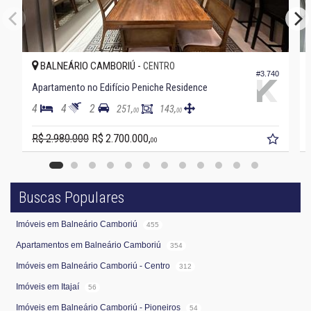
BALNEÁRIO CAMBORIÚ -
CENTRO
#3.740
Apartamento no Edifício Peniche Residence
4
4
2
251,
143,
00
00
R$ 2.980.000
R$ 2.700.000,
00
Buscas Populares
Imóveis em Balneário Camboriú
455
Apartamentos em Balneário Camboriú
354
Imóveis em Balneário Camboriú - Centro
312
Imóveis em Itajaí
56
Imóveis em Balneário Camboriú - Pioneiros
54