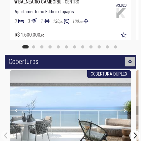
BALNEÁRIO CAMBORIÚ -
CENTRO
#3.828
Apartamento no Edifício Tapajós
3
3
1
130,
100,
00
00
R$ 1.600.000,
00
Coberturas
COBERTURA DUPLEX