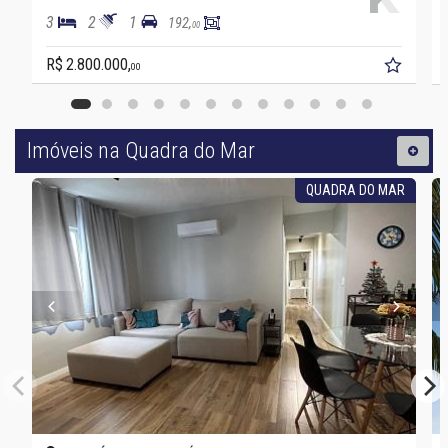
3
2
1
192,
00
R$ 2.800.000,
00
Imóveis na Quadra do Mar
QUADRA DO MAR