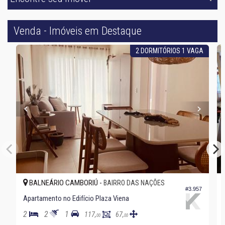
Venda - Imóveis em Destaque
2 DORMITÓRIOS 1 VAGA
BALNEÁRIO CAMBORIÚ -
BAIRRO DAS NAÇÕES
#3.957
Apartamento no Edifício Plaza Viena
2
2
1
117,
67,
00
00