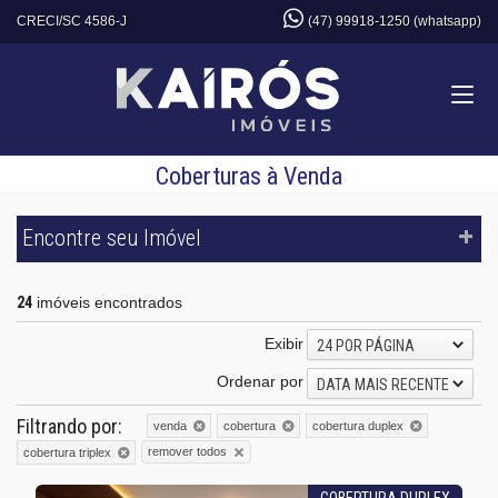
CRECI/SC 4586-J
(47) 99918-1250 (whatsapp)
Coberturas à Venda
Encontre seu Imóvel
24
imóveis encontrados
Exibir
24 POR PÁGINA
Ordenar por
DATA MAIS RECENTE
Filtrando por:
venda
cobertura
cobertura duplex
remover todos
cobertura triplex