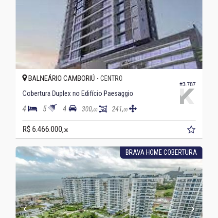
BALNEÁRIO CAMBORIÚ -
CENTRO
#3.787
Cobertura Duplex no Edifício Paesaggio
4
5
4
300,
241,
00
00
R$ 6.466.000,
00
BRAVA HOME COBERTURA