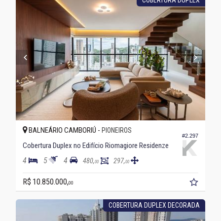
COBERTURA DUPLEX
BALNEÁRIO CAMBORIÚ -
PIONEIROS
#2.297
Cobertura Duplex no Edifício Riomagiore Residenze
4
5
4
480,
297,
00
00
R$ 10.850.000,
00
COBERTURA DUPLEX DECORADA