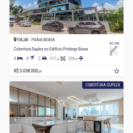
ITAJAÍ -
PRAIA BRAVA
#2.336
Cobertura Duplex no Edifício Privilege Brava
4
4
3
317,
204,
00
00
R$ 5.038.000,
00
COBERTURA DUPLEX