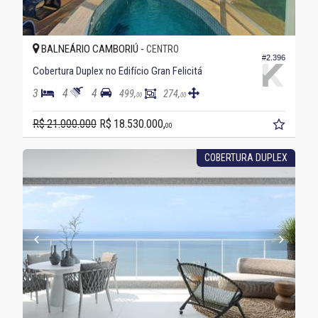
BALNEÁRIO CAMBORIÚ -
CENTRO
#2.396
Cobertura Duplex no Edifício Gran Felicitá
3
4
4
499,
274,
00
00
R$ 21.000.000
R$ 18.530.000,
00
COBERTURA DUPLEX