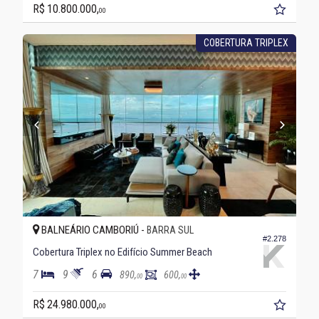
R$ 10.800.000,
00
COBERTURA TRIPLEX
BALNEÁRIO CAMBORIÚ -
BARRA SUL
#2.278
Cobertura Triplex no Edifício Summer Beach
7
9
6
890,
600,
00
00
R$ 24.980.000,
00