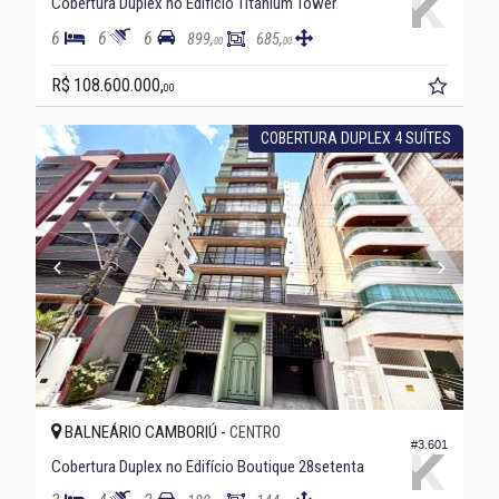
Cobertura Duplex no Edifício Titanium Tower
6
6
6
899,
685,
00
00
R$ 108.600.000,
00
COBERTURA DUPLEX 4 SUÍTES
BALNEÁRIO CAMBORIÚ -
CENTRO
#3.601
Cobertura Duplex no Edifício Boutique 28setenta