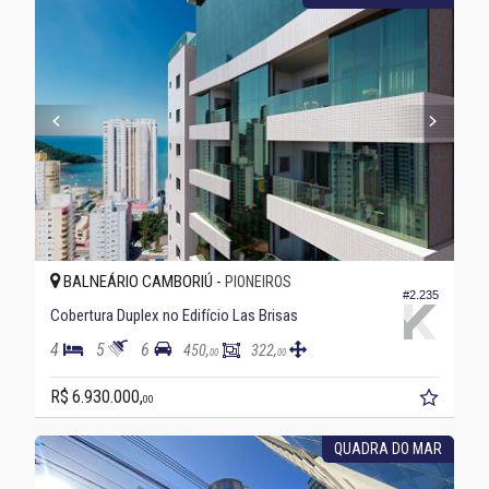
BALNEÁRIO CAMBORIÚ -
PIONEIROS
#2.235
Cobertura Duplex no Edifício Las Brisas
4
5
6
450,
322,
00
00
R$ 6.930.000,
00
QUADRA DO MAR