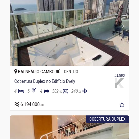
BALNEÁRIO CAMBORIÚ -
CENTRO
#1.593
Cobertura Duplex no Edifício Evely
4
5
4
502,
240,
00
00
R$ 6.194.000,
00
COBERTURA DUPLEX