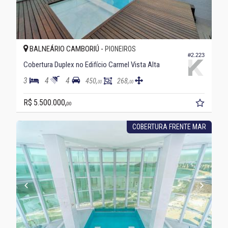
BALNEÁRIO CAMBORIÚ -
PIONEIROS
#2.223
Cobertura Duplex no Edifício Carmel Vista Alta
3
4
4
450,
268,
00
00
R$ 5.500.000,
00
COBERTURA FRENTE MAR