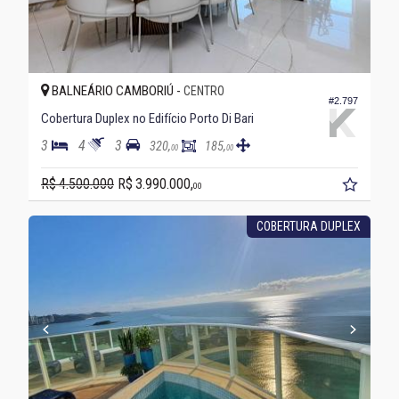
BALNEÁRIO CAMBORIÚ -
CENTRO
#2.797
Cobertura Duplex no Edifício Porto Di Bari
3
4
3
320,
185,
00
00
R$ 4.500.000
R$ 3.990.000,
00
COBERTURA DUPLEX