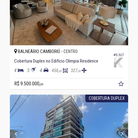
BALNEÁRIO CAMBORIÚ -
CENTRO
#3.317
Cobertura Duplex no Edifício Olimpia Residence
4
5
4
450,
327,
00
00
R$ 9.500.000,
00
COBERTURA DUPLEX