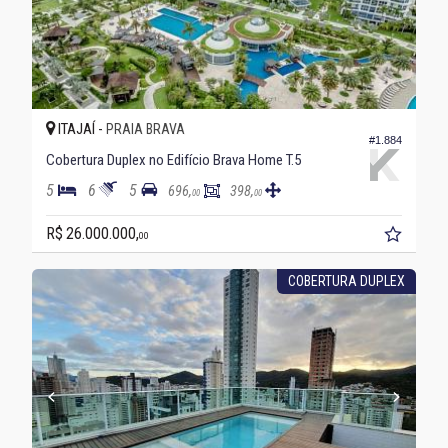
ITAJAÍ -
PRAIA BRAVA
#1.884
Cobertura Duplex no Edifício Brava Home T.5
5
6
5
696,
398,
00
00
R$ 26.000.000,
00
COBERTURA DUPLEX