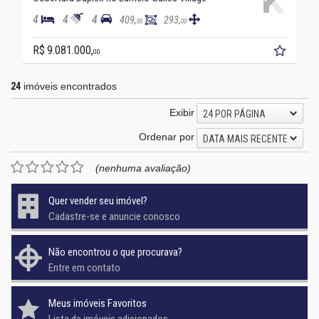
4
4
4
409,
293,
00
00
R$ 9.081.000,
00
24
imóveis encontrados
Exibir
24 POR PÁGINA
Ordenar por
DATA MAIS RECENTE
(nenhuma avaliação)
Quer vender seu imóvel?
Cadastre-se e anuncie conosco
Não encontrou o que procurava?
Entre em contato
Meus imóveis Favoritos
Lista de imóveis adicionados