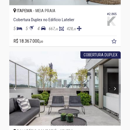
ITAPEMA -
MEIA PRAIA
#2.865
Cobertura Duplex no Edifício Latelier
5
5
4
667,
428,
00
00
R$ 18.367.000,
00
COBERTURA DUPLEX