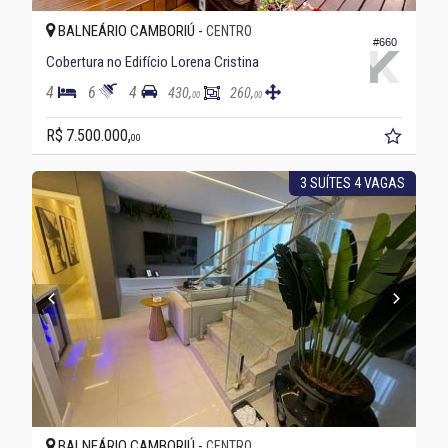
BALNEÁRIO CAMBORIÚ -
CENTRO
#660
Cobertura no Edifício Lorena Cristina
4
6
4
430,
260,
00
00
R$ 7.500.000,
00
3 SUÍTES 4 VAGAS
BALNEÁRIO CAMBORIÚ -
CENTRO