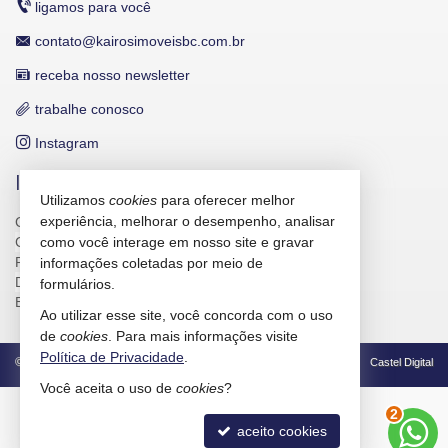
ligamos para você
contato@kairosimoveisbc.com.br
receba nosso newsletter
trabalhe conosco
Instagram
INDICADORES FINANCEIROS
Utilizamos
cookies
para oferecer melhor
experiência, melhorar o desempenho, analisar
CUB /
SC
R$ 3.151,24
CUB /
SC
variação
0,95%
como você interage em nosso site e gravar
Poupança
0,6738%
informações coletadas por meio de
Dólar Comercial
R$ 5,09
formulários.
Euro
R$ 5,88
Ao utilizar esse site, você concorda com o uso
de
cookies
. Para mais informações visite
Política de Privacidade
.
©
2026
CRECI/SC 4586-J
Política de Privacidade
Castel Digital
Você aceita o uso de
cookies
?
3
aceito cookies