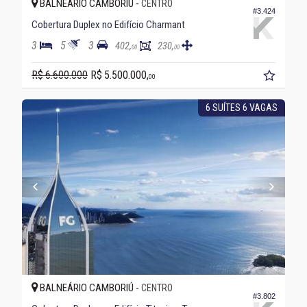
BALNEÁRIO CAMBORIÚ -
CENTRO
#3.424
Cobertura Duplex no Edifício Charmant
3
5
3
402,
230,
00
00
R$ 6.600.000
R$ 5.500.000,
00
6 SUÍTES 6 VAGAS
BALNEÁRIO CAMBORIÚ -
CENTRO
#3.802