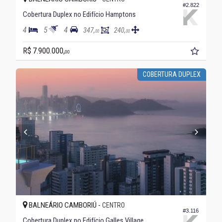
#2.822
Cobertura Duplex no Edifício Hamptons
4
5
4
347,
240,
00
00
R$ 7.900.000,
00
COBERTURA DUPLEX
BALNEÁRIO CAMBORIÚ -
CENTRO
#3.116
Cobertura Duplex no Edifício Galles Village