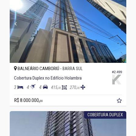
BALNEÁRIO CAMBORIÚ -
BARRA SUL
#2.499
Cobertura Duplex no Edifício Holambra
3
4
4
415,
270,
00
00
R$ 8.000.000,
00
COBERTURA DUPLEX