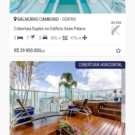
BALNEÁRIO CAMBORIÚ -
CENTRO
#2.534
Cobertura Duplex no Edifício Seas Palace
5
7
5
835,
476,
14
90
R$ 29.900.000,
00
COBERTURA HORIZONTAL