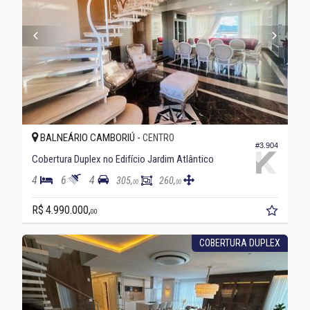
BALNEÁRIO CAMBORIÚ -
CENTRO
#3.904
Cobertura Duplex no Edifício Jardim Atlântico
4
6
4
305,
260,
00
00
R$ 4.990.000,
00
COBERTURA DUPLEX