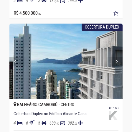
3
4
2
180,
144,
00
00
R$ 4.500.000,
00
COBERTURA DUPLEX
BALNEÁRIO CAMBORIÚ -
CENTRO
#3.163
Cobertura Duplex no Edifício Alicante Casa
4
6
5
600,
382,
00
00