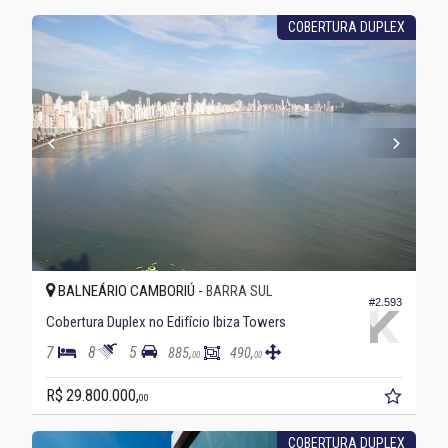
COBERTURA DUPLEX
BALNEÁRIO CAMBORIÚ -
BARRA SUL
#2.593
Cobertura Duplex no Edifício Ibiza Towers
7
8
5
885,
490,
00
00
R$ 29.800.000,
00
COBERTURA DUPLEX