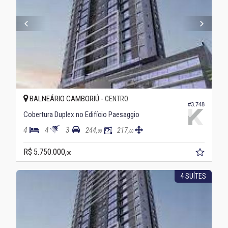
BALNEÁRIO CAMBORIÚ -
CENTRO
#3.748
Cobertura Duplex no Edifício Paesaggio
4
4
3
244,
217,
00
00
R$ 5.750.000,
00
4 SUÍTES