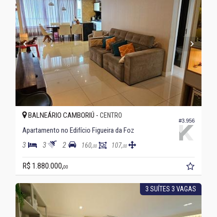
BALNEÁRIO CAMBORIÚ -
CENTRO
#3.956
Apartamento no Edifício Figueira da Foz
3
3
2
160,
107,
00
00
R$ 1.880.000,
00
3 SUÍTES 3 VAGAS