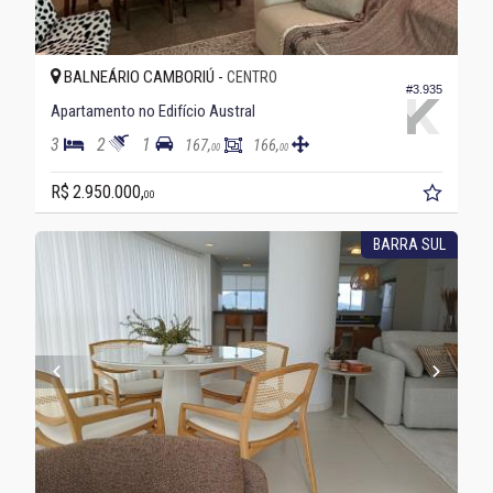
BALNEÁRIO CAMBORIÚ -
CENTRO
#3.935
Apartamento no Edifício Austral
3
2
1
167,
166,
00
00
R$ 2.950.000,
00
BARRA SUL