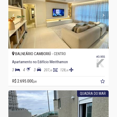
BALNEÁRIO CAMBORIÚ -
CENTRO
#3.955
Apartamento no Edifício Merithamon
3
4
3
207,
128,
00
00
R$ 2.695.000,
00
QUADRA DO MAR