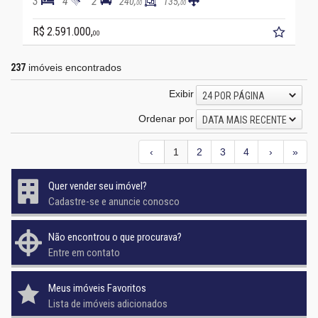
3
4
2
240,
135,
00
00
R$ 2.591.000,
00
237
imóveis encontrados
Exibir
24 POR PÁGINA
Ordenar por
DATA MAIS RECENTE
‹
1
2
3
4
›
»
Quer vender seu imóvel?
Cadastre-se e anuncie conosco
Não encontrou o que procurava?
Entre em contato
Meus imóveis Favoritos
Lista de imóveis adicionados