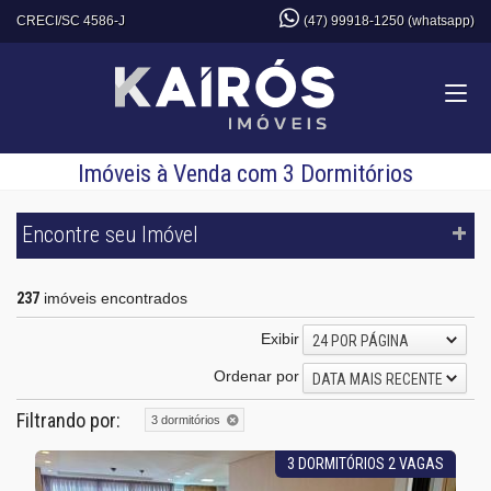
CRECI/SC 4586-J
(47) 99918-1250 (whatsapp)
Imóveis à Venda com 3 Dormitórios
Encontre seu Imóvel
237
imóveis encontrados
Exibir
24 POR PÁGINA
Ordenar por
DATA MAIS RECENTE
Filtrando por:
3 dormitórios
3 DORMITÓRIOS 2 VAGAS