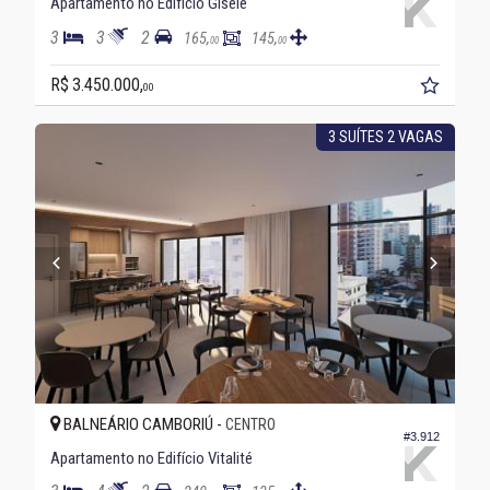
Apartamento no Edifício Gisele
3
3
2
165,
145,
00
00
R$ 3.450.000,
00
3 SUÍTES 2 VAGAS
BALNEÁRIO CAMBORIÚ -
CENTRO
#3.912
Apartamento no Edifício Vitalité