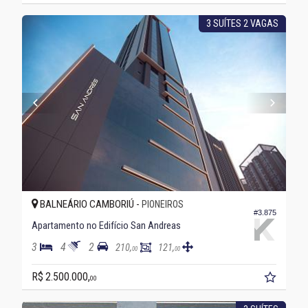
3 SUÍTES 2 VAGAS
BALNEÁRIO CAMBORIÚ -
PIONEIROS
#3.875
Apartamento no Edifício San Andreas
3
4
2
210,
121,
00
00
R$ 2.500.000,
00