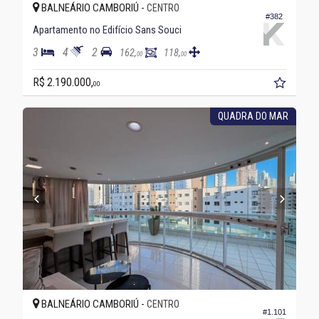
BALNEÁRIO CAMBORIÚ -
CENTRO
#382
Apartamento no Edifício Sans Souci
3
4
2
162,
118,
00
00
R$ 2.190.000,
00
QUADRA DO MAR
BALNEÁRIO CAMBORIÚ -
CENTRO
#1.101