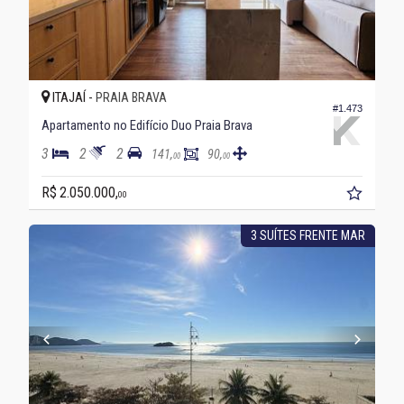
ITAJAÍ -
PRAIA BRAVA
#1.473
Apartamento no Edifício Duo Praia Brava
3
2
2
141,
90,
00
00
R$ 2.050.000,
00
3 SUÍTES FRENTE MAR