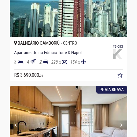
BALNEÁRIO CAMBORIÚ -
CENTRO
#3.093
Apartamento no Edifício Torre D Napoli
3
4
2
228,
154,
00
00
R$ 3.690.000,
00
PRAIA BRAVA