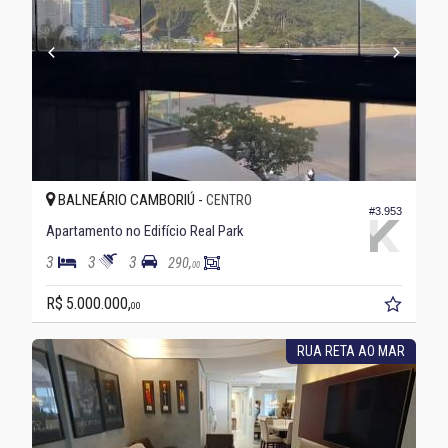
BALNEÁRIO CAMBORIÚ -
CENTRO
#3.953
Apartamento no Edifício Real Park
3
3
3
290,
00
R$ 5.000.000,
00
RUA RETA AO MAR