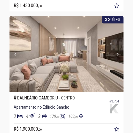
R$ 1.430.000,
00
3 SUÍTES
BALNEÁRIO CAMBORIÚ -
CENTRO
#3.751
Apartamento no Edifício Sancho
3
4
2
179,
108,
00
00
R$ 1.900.000,
00