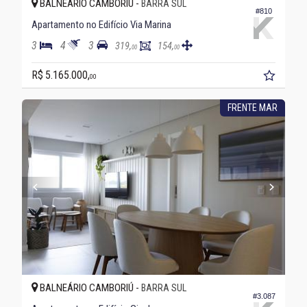
BALNEÁRIO CAMBORIÚ -
BARRA SUL
#810
Apartamento no Edifício Via Marina
3
4
3
319,
154,
00
00
R$ 5.165.000,
00
FRENTE MAR
BALNEÁRIO CAMBORIÚ -
BARRA SUL
#3.087