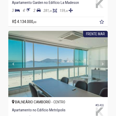
Apartamento Garden no Edifício La Madeson
3
4
2
281,
159,
00
00
R$ 4.134.000,
00
FRENTE MAR
BALNEÁRIO CAMBORIÚ -
CENTRO
#3.411
Apartamento no Edifício Metrópolis