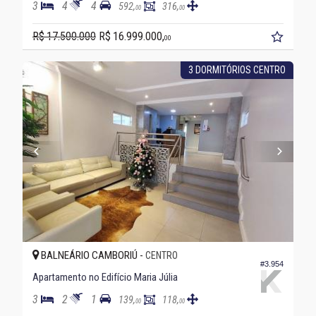
3
4
4
592,
316,
00
00
R$ 17.500.000
R$ 16.999.000,
00
3 DORMITÓRIOS CENTRO
BALNEÁRIO CAMBORIÚ -
CENTRO
#3.954
Apartamento no Edifício Maria Júlia
3
2
1
139,
118,
00
00