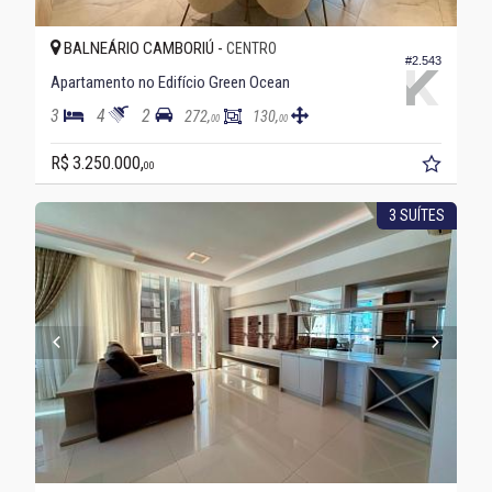
BALNEÁRIO CAMBORIÚ -
CENTRO
#2.543
Apartamento no Edifício Green Ocean
3
4
2
272,
130,
00
00
R$ 3.250.000,
00
3 SUÍTES