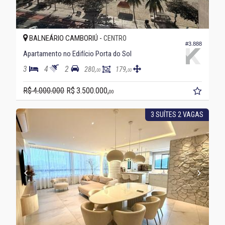
BALNEÁRIO CAMBORIÚ -
CENTRO
#3.888
Apartamento no Edifício Porta do Sol
3
4
2
280,
179,
00
00
R$ 4.000.000
R$ 3.500.000,
00
3 SUÍTES 2 VAGAS