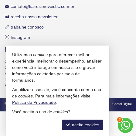
contato@kairosimoveisbc.com.br
receba nosso newsletter
trabalhe conosco
Instagram
INDICADORES FINANCEIROS
Utilizamos
cookies
para oferecer melhor
experiência, melhorar o desempenho, analisar
CUB /
SC
R$ 3.151,24
CUB /
SC
variação
0,95%
como você interage em nosso site e gravar
Poupança
0,6738%
informações coletadas por meio de
Dólar Comercial
R$ 5,09
formulários.
Euro
R$ 5,88
Ao utilizar esse site, você concorda com o uso
de
cookies
. Para mais informações visite
Política de Privacidade
.
©
2026
CRECI/SC 4586-J
Política de Privacidade
Castel Digital
Você aceita o uso de
cookies
?
3
aceito cookies