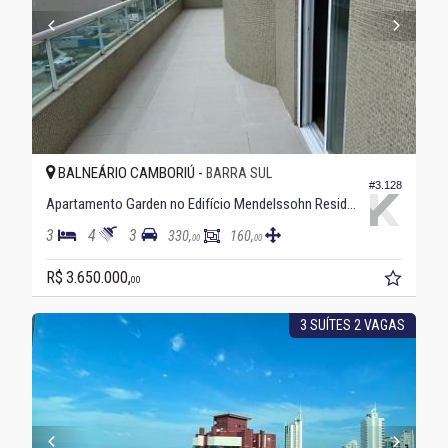
BALNEÁRIO CAMBORIÚ -
BARRA SUL
#3.128
Apartamento Garden no Edifício Mendelssohn Residence
3
4
3
330,
160,
00
00
R$ 3.650.000,
00
3 SUÍTES 2 VAGAS