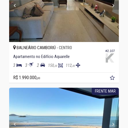
BALNEÁRIO CAMBORIÚ -
CENTRO
#2.107
Apartamento no Edifício Aquarelle
3
3
2
150,
112,
00
00
R$ 1.990.000,
00
FRENTE MAR