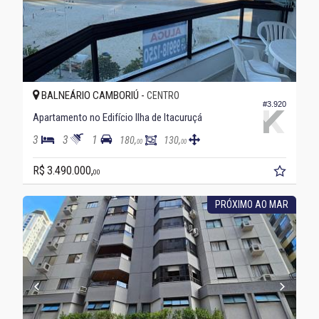
BALNEÁRIO CAMBORIÚ -
CENTRO
#3.920
Apartamento no Edifício Ilha de Itacuruçá
3
3
1
180,
130,
00
00
R$ 3.490.000,
00
PRÓXIMO AO MAR