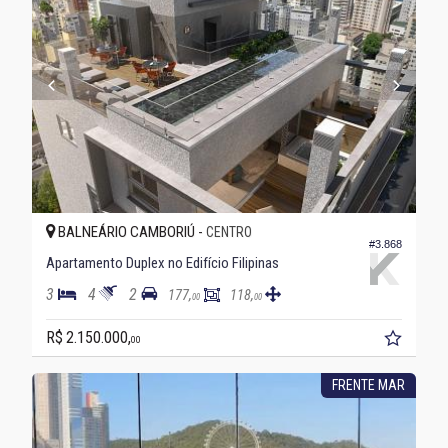
BALNEÁRIO CAMBORIÚ -
CENTRO
#3.868
Apartamento Duplex no Edifício Filipinas
3
4
2
177,
118,
00
00
R$ 2.150.000,
00
FRENTE MAR