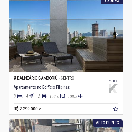
3 SUÍTES
BALNEÁRIO CAMBORIÚ -
CENTRO
#3.838
Apartamento no Edifício Filipinas
3
4
2
162,
108,
00
00
R$ 2.299.000,
00
APTO DUPLEX