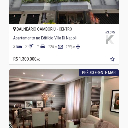
BALNEÁRIO CAMBORIÚ -
CENTRO
#3.375
Apartamento no Edifício Villa Di Napoli
3
2
1
125,
100,
00
00
R$ 1.300.000,
00
PRÉDIO FRENTE MAR