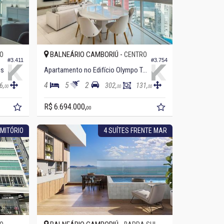
BALNEÁRIO CAMBORIÚ -
O
CENTRO
#3.411
#3.754
is
Apartamento no Edifício Olympo Tower
4
5
2
6,
302,
131,
00
00
00
R$ 6.694.000,
00
MITÓRIO
4 SUÍTES FRENTE MAR