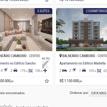
00
00
3 SUÍTES
2 DORMITÓRIOS
NEÁRIO CAMBORIÚ -
BALNEÁRIO CAMBORIÚ -
CENTRO
CENTR
#3.751
mento no Edifício Sancho
Apartamento no Edifício Marbella
4
2
2
2
1
179,
108,
109,
62
00
00
00
900.000,
R$ 1.150.000,
00
00
Ordenar por
eis encontrados
DATA MAIS