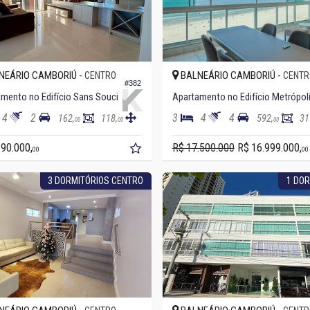
NEÁRIO CAMBORIÚ -
BALNEÁRIO CAMBORIÚ -
CENTRO
CENTR
#382
mento no Edifício Sans Souci
Apartamento no Edifício Metrópol
4
2
3
4
4
162,
118,
592,
31
00
00
00
190.000,
R$ 17.500.000
R$ 16.999.000,
00
00
3 DORMITÓRIOS CENTRO
1 DOR