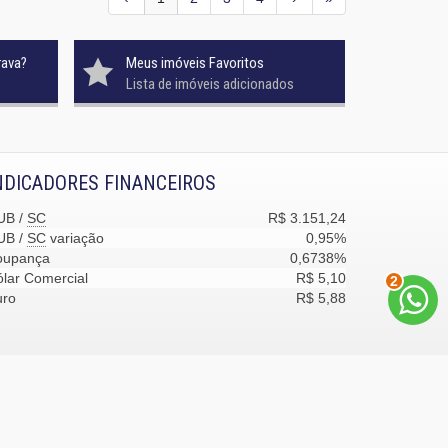
rava?
Meus imóveis Favoritos
Lista de imóveis adicionados
NDICADORES FINANCEIROS
UB /
SC
R$ 3.151,24
UB /
SC
variação
0,95%
oupança
0,6738%
lar Comercial
R$ 5,10
2
uro
R$ 5,88
desenvolvimento:
Castel Digital