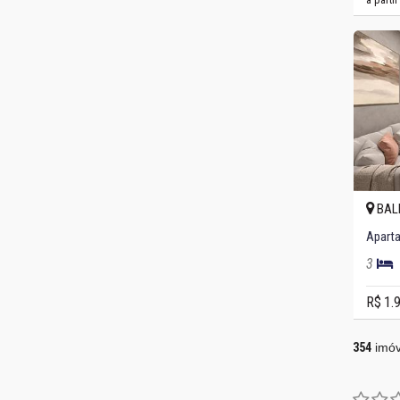
BAL
Aparta
3
R$ 1.
354
imóv