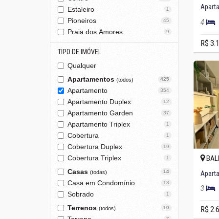
Estaleiro
1
Pioneiros
4
45
Praia dos Amores
9
R$ 3.
TIPO DE IMÓVEL
Qualquer
Apartamentos
425
(todos)
Apartamento
354
Apartamento Duplex
12
Apartamento Garden
37
Apartamento Triplex
1
Cobertura
1
Cobertura Duplex
19
BAL
Cobertura Triplex
1
Casas
14
(todas)
Casa em Condomínio
13
3
Sobrado
1
Terrenos
R$ 2.
10
(todos)
7