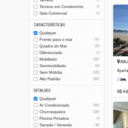
Terreno
Terreno em Condomínio
3
Sala Comercial
6
CARACTERÍSTICAS
Qualquer
Frente para o mar
47
Quadra do Mar
56
Diferenciado
1
Mobiliado
162
BAL
Semimobiliado
14
Sem Mobília
175
Alto Padrão
3
302
DETALHES
R$ 4.
Qualquer
Ar Condicionado
161
Churrasqueira
129
Piscina Privativa
9
Sacada / Varanda
38