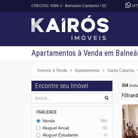
CRECI/SC 4586-J
- Balneário Camboriú /
SC
(47
Apartamentos à Venda em Balneár
Imóveis à Venda
Apartamentos
Santa Catarina
Encontre seu Imóvel
354
imóv
Filtran
FINALIDADE
Venda
524
Aluguel Anual
11
Aluguel Estudante
1