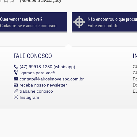
(nenhuma avaliação)
Quer vender seu imóvel?
Não encontrou o que procu
Cadastre-se e anuncie conosco
Entre em contato
FALE CONOSCO
I
(47)
99918-1250 (whatsapp)
C
ligamos para você
C
contato@kairosimoveisbc.com.br
P
receba nosso newsletter
Dó
trabalhe conosco
E
Instagram
dos os direitos reservados.
Política de Privacidade