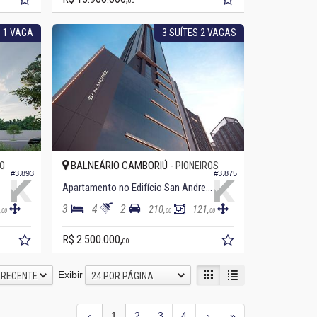
00
 1 VAGA
3 SUÍTES 2 VAGAS
BALNEÁRIO CAMBORIÚ -
O
PIONEIROS
#3.893
#3.875
Apartamento no Edifício San Andreas
3
4
2
,
210,
121,
00
00
00
R$ 2.500.000,
00
Exibir
 RECENTE
24 POR PÁGINA
‹
1
2
3
4
›
»