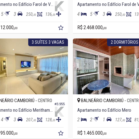
Apartamento no Edifício Farol de Valença
5
3
4
5
3
250,
136,
250,
13
00
00
00
112.000,
R$ 2.468.000,
00
00
3 SUÍTES 3 VAGAS
2 DORMITÓRIOS
NEÁRIO CAMBORIÚ -
BALNEÁRIO CAMBORIÚ -
CENTRO
CENTR
#3.955
Apartamento no Edifício Merithamon
Apartamento no Edifício Mero
4
3
2
2
1
207,
128,
127,
81
00
00
00
695.000,
R$ 1.465.000,
00
00