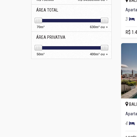
BAL
Aparta
ÁREA TOTAL
3
70
m²
630
m²
ou +
R$ 1.
ÁREA PRIVATIVA
50
m²
400
m²
ou +
BAL
4
a parti