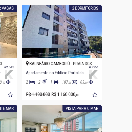
 2 VAGAS
2 DORMITÓRIOS
BALNEÁRIO CAMBORIÚ -
O
PRAIA DOS AMORES
#2.543
#3.951
Apartamento no Edifício Green Ocean
Apartamento no Edifício Portal da Brava
2
2
1
0,
107,
63,
00
00
00
R$ 1.190.000
R$ 1.160.000,
00
NTE MAR
VISTA PARA O MAR