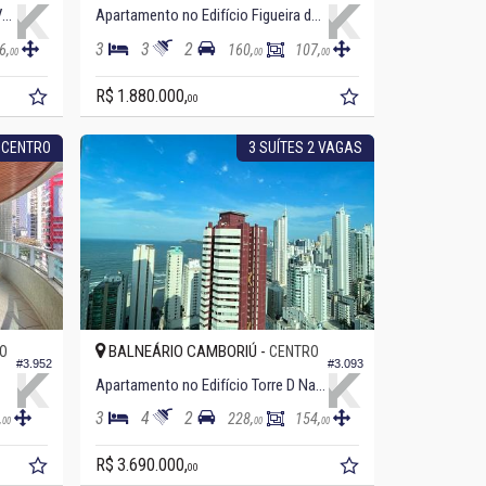
Apartamento no Edifício Farol de Valença
Apartamento no Edifício Figueira da Foz
3
3
2
6,
160,
107,
00
00
00
R$ 1.880.000,
00
 CENTRO
3 SUÍTES 2 VAGAS
BALNEÁRIO CAMBORIÚ -
O
CENTRO
#3.952
#3.093
Apartamento no Edifício Torre D Napoli
3
4
2
,
228,
154,
00
00
00
R$ 3.690.000,
00