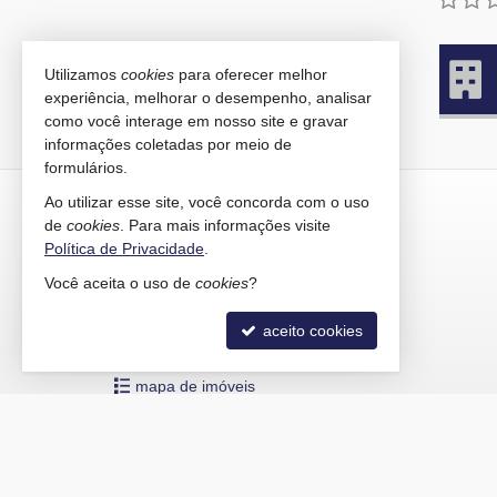
Utilizamos
cookies
para oferecer melhor
experiência, melhorar o desempenho, analisar
como você interage em nosso site e gravar
informações coletadas por meio de
formulários.
KAIRÓS IMÓVEIS
Ao utilizar esse site, você concorda com o uso
de
cookies
. Para mais informações visite
Rua 1121, 100
Política de Privacidade
.
Centro - 88330-783
Você aceita o uso de
cookies
?
Balneário Camboriú /
SC
mapa google
aceito cookies
indicadores financeiros
cadastre seu imóvel
mapa de imóveis
©
Copyright
2015-
2026
Kairós Imóveis -
CRECI/SC 4586-J
— To