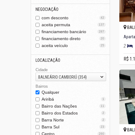
NEGOCIAÇÃO
com desconto
42
aceita permuta
137
BAL
financiamento bancário
287
Aparta
financiamento direto
20
aceita veículo
2
25
R$ 1.
LOCALIZAÇÃO
Cidade
BALNEÁRIO CAMBORIÚ (354)
Bairros
Qualquer
Ariribá
1
Bairro das Nações
11
Bairro dos Estados
2
Barra Norte
2
Barra Sul
23
BAL
Centro
260