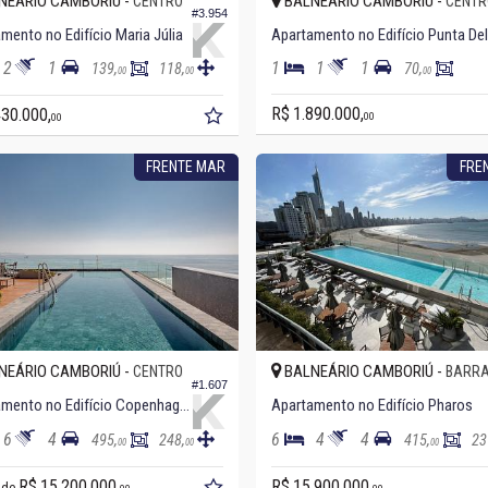
NEÁRIO CAMBORIÚ -
BALNEÁRIO CAMBORIÚ -
CENTRO
CENTR
#3.954
mento no Edifício Maria Júlia
2
1
1
1
1
139,
118,
70,
00
00
00
R$ 1.890.000,
430.000,
00
00
FRENTE MAR
FRE
NEÁRIO CAMBORIÚ -
BALNEÁRIO CAMBORIÚ -
CENTRO
BARRA
#1.607
Apartamento no Edifício Copenhagen
Apartamento no Edifício Pharos
6
4
6
4
4
495,
248,
415,
23
00
00
00
R$ 15.200.000,
R$ 15.900.000,
r de