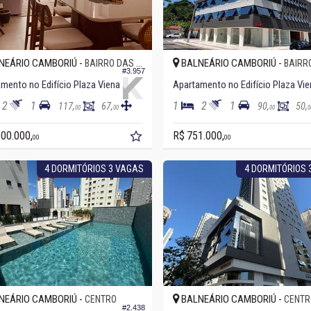
NEÁRIO CAMBORIÚ -
BALNEÁRIO CAMBORIÚ -
BAIRRO DAS NAÇÕES
BAIRRO DA
#3.957
mento no Edifício Plaza Viena
Apartamento no Edifício Plaza Vie
2
1
1
2
1
117,
67,
90,
50,
00
00
00
0
100.000,
R$ 751.000,
00
00
4 DORMITÓRIOS 3 VAGAS
4 DORMITÓRIOS 
NEÁRIO CAMBORIÚ -
BALNEÁRIO CAMBORIÚ -
CENTRO
CENTR
#2.438