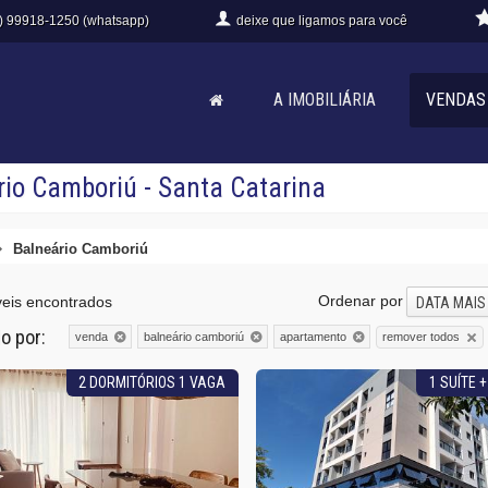
) 99918-1250 (whatsapp)
deixe que
ligamos para você
A IMOBILIÁRIA
VENDAS
io Camboriú - Santa Catarina
Balneário Camboriú
Ordenar por
eis encontrados
DATA MAIS
do por:
remover todos
venda
balneário camboriú
apartamento
2 DORMITÓRIOS 1 VAGA
1 SUÍTE 