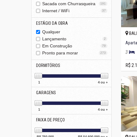
Sacada com Churrasqueira
191
Internet / WiFi
37
ESTÁGIO DA OBRA
Qualquer
BAL
Lançamento
2
Aparta
Em Construção
79
3
Pronto para morar
273
R$ 2.
DORMITÓRIOS
1
4 ou +
GARAGENS
1
4 ou +
FAIXA DE PREÇO
R$
750.000
R$
54.600.000 ou +