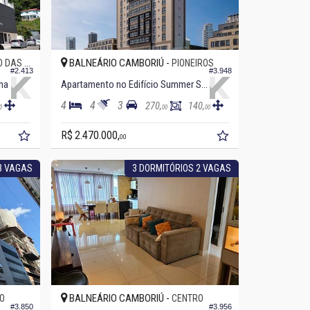
BALNEÁRIO CAMBORIÚ -
S NAÇÕES
PIONEIROS
#2.413
#3.948
na
Apartamento no Edifício Summer Sun
4
4
3
270,
140,
0
00
00
R$ 2.470.000,
00
3 VAGAS
3 DORMITÓRIOS 2 VAGAS
BALNEÁRIO CAMBORIÚ -
O
CENTRO
#3.850
#3.956