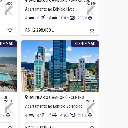
BALNEÁRIO CAMBORIÚ -
O
BARRA SUL
#636
#2.958
Apartamento no Edifício Punta Del Este
Apartamento no Edifício Hyde
4
5
4
310,
233,
00
00
R$ 12.298.000,
00
NTE MAR
FRENTE MAR
BALNEÁRIO CAMBORIÚ -
 SUL
CENTRO
#2.341
#2.344
Apartamento no Edifício Splendido
4
4
4
1,
410,
216,
00
00
00
R$ 15.900.000,