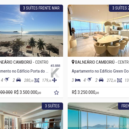
3 SUÍTES FRENTE MAR
3 SUÍTES
NEÁRIO CAMBORIÚ -
BALNEÁRIO CAMBORIÚ -
CENTRO
CENTR
#3.888
Apartamento no Edifício Porta do Sol
4
2
3
4
2
280,
179,
272,
13
00
00
00
000.000
R$ 3.500.000,
R$ 3.250.000,
00
00
3 SUÍTES
FRE