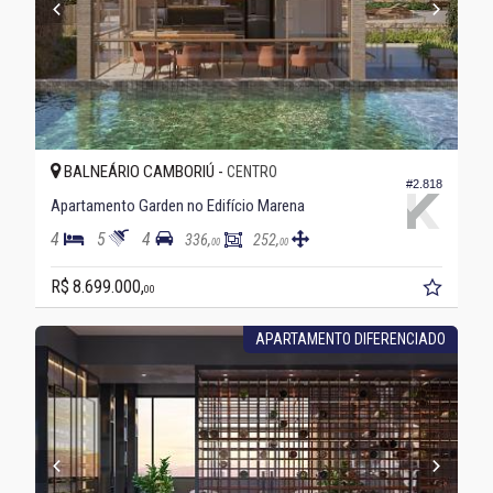
BALNEÁRIO CAMBORIÚ -
CENTRO
#2.818
Apartamento Garden no Edifício Marena
4
5
4
336,
252,
00
00
R$ 8.699.000,
00
APARTAMENTO DIFERENCIADO