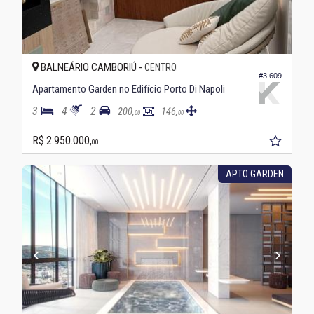
BALNEÁRIO CAMBORIÚ -
CENTRO
#3.609
Apartamento Garden no Edifício Porto Di Napoli
3
4
2
200,
146,
00
00
R$ 2.950.000,
00
APTO GARDEN