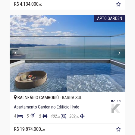
R$ 4.134.000,
00
APTO GARDEN
BALNEÁRIO CAMBORIÚ -
BARRA SUL
#2.959
Apartamento Garden no Edifício Hyde
4
5
5
402,
302,
00
00
R$ 19.874.000,
00