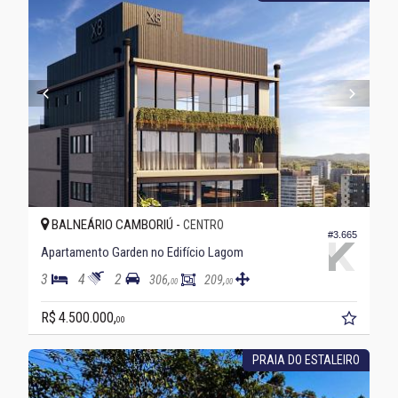
BALNEÁRIO CAMBORIÚ -
CENTRO
#3.665
Apartamento Garden no Edifício Lagom
3
4
2
306,
209,
00
00
R$ 4.500.000,
00
PRAIA DO ESTALEIRO