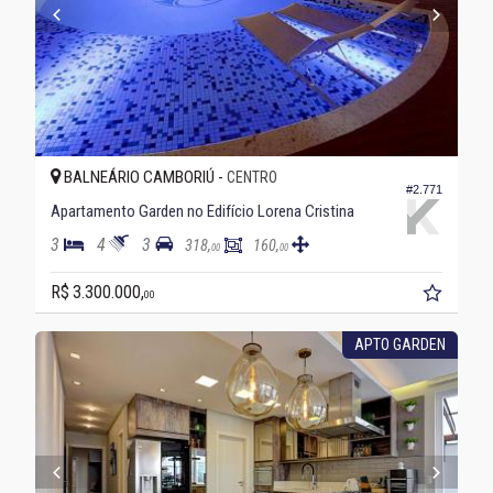
BALNEÁRIO CAMBORIÚ -
CENTRO
#2.771
Apartamento Garden no Edifício Lorena Cristina
3
4
3
318,
160,
00
00
R$ 3.300.000,
00
APTO GARDEN