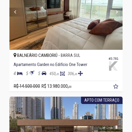
BALNEÁRIO CAMBORIÚ -
BARRA SUL
#3.781
Apartamento Garden no Edifício One Tower
4
5
5
450,
306,
00
00
R$ 14.500.000
R$ 13.980.000,
00
APTO COM TERRAÇO