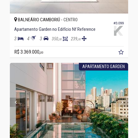
BALNEÁRIO CAMBORIÚ -
CENTRO
#3.099
Apartamento Garden no Edifício Nf Reference
3
4
3
350,
239,
00
00
R$ 3.369.000,
00
APARTAMENTO GARDEN