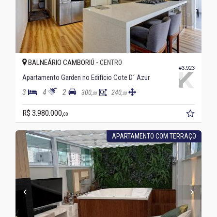
BALNEÁRIO CAMBORIÚ -
CENTRO
#3.923
Apartamento Garden no Edifício Cote D´ Azur
3
4
2
300,
240,
00
00
R$ 3.980.000,
00
APARTAMENTO COM TERRAÇO