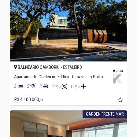
BALNEÁRIO CAMBORIÚ -
ESTALEIRO
#3.534
Apartamento Garden no Edifício Terrazas do Porto
3
5
3
253,
163,
00
00
R$ 4.100.000,
00
GARDEN FRENTE MAR