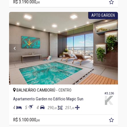
R$ 3.190.000,
00
APTO GARDEN
BALNEÁRIO CAMBORIÚ -
CENTRO
#3.136
Apartamento Garden no Edifício Magic Sun
4
5
4
290,
251,
00
00
R$ 5.100.000,
00