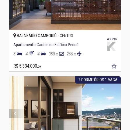
BALNEÁRIO CAMBORIÚ -
CENTRO
#3.736
Apartamento Garden no Edifício Pericó
3
4
4
350,
266,
00
00
R$ 5.334.000,
00
2 DORMITÓRIOS 1 VAGA