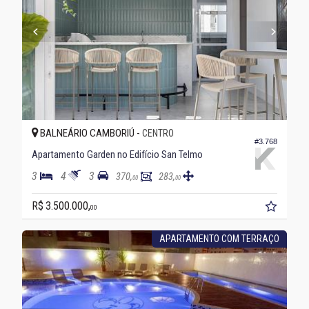
BALNEÁRIO CAMBORIÚ -
CENTRO
#3.768
Apartamento Garden no Edifício San Telmo
3
4
3
370,
283,
00
00
R$ 3.500.000,
00
APARTAMENTO COM TERRAÇO