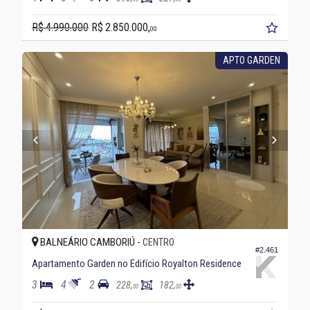
R$ 4.990.000
R$ 2.850.000,
00
APTO GARDEN
BALNEÁRIO CAMBORIÚ -
CENTRO
#2.461
Apartamento Garden no Edifício Royalton Residence
3
4
2
228,
182,
00
00