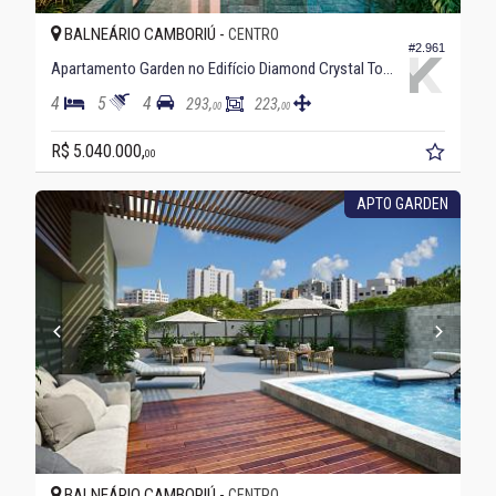
BALNEÁRIO CAMBORIÚ -
CENTRO
#2.961
Apartamento Garden no Edifício Diamond Crystal Tower
4
5
4
293,
223,
00
00
R$ 5.040.000,
00
APTO GARDEN
BALNEÁRIO CAMBORIÚ -
CENTRO