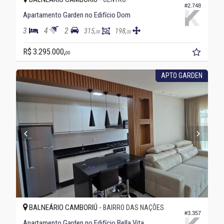
#2.748
Apartamento Garden no Edifício Dom
3
4
2
315,
198,
00
00
R$ 3.295.000,
00
APTO GARDEN
BALNEÁRIO CAMBORIÚ -
BAIRRO DAS NAÇÕES
#3.357
Apartamento Garden no Edifício Bella Vita