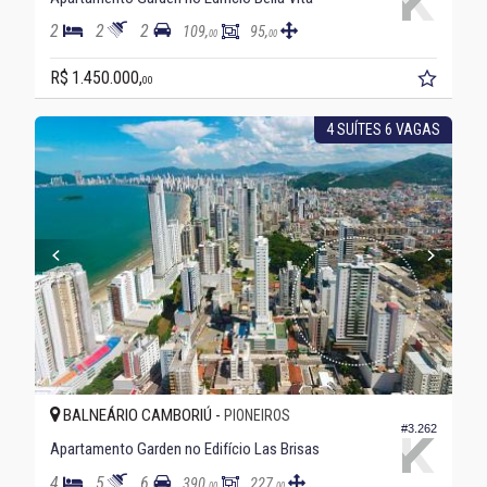
2
2
2
109,
95,
00
00
R$ 1.450.000,
00
4 SUÍTES 6 VAGAS
BALNEÁRIO CAMBORIÚ -
PIONEIROS
#3.262
Apartamento Garden no Edifício Las Brisas
4
5
6
390,
227,
00
00