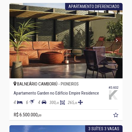
APARTAMENTO DIFERENCIADO
BALNEÁRIO CAMBORIÚ -
PIONEIROS
#3.602
Apartamento Garden no Edifício Empire Residence
4
6
4
300,
265,
00
00
R$ 6.500.000,
00
3 SUÍTES 3 VAGAS