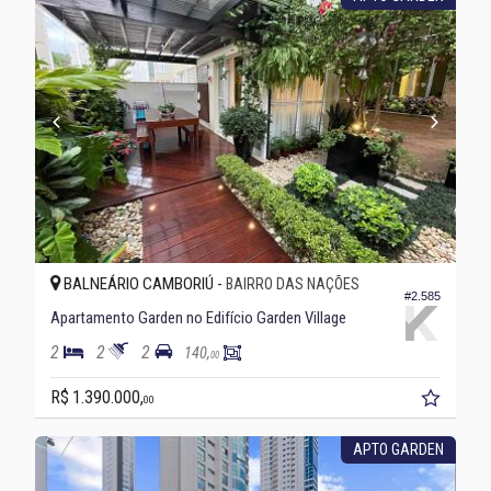
BALNEÁRIO CAMBORIÚ -
BAIRRO DAS NAÇÕES
#2.585
Apartamento Garden no Edifício Garden Village
2
2
2
140,
00
R$ 1.390.000,
00
APTO GARDEN