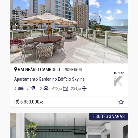
BALNEÁRIO CAMBORIÚ -
PIONEIROS
#2.932
Apartamento Garden no Edifício Skyline
4
5
2
412,
234,
00
00
R$ 6.350.000,
00
3 SUÍTES 3 VAGAS