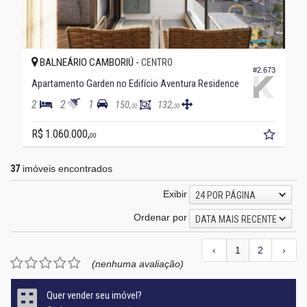
BALNEÁRIO CAMBORIÚ -
CENTRO
#2.673
Apartamento Garden no Edifício Aventura Residence
2
2
1
150,
132,
00
00
R$ 1.060.000,
00
37
imóveis encontrados
Exibir
24 POR PÁGINA
Ordenar por
DATA MAIS RECENTE
‹
1
2
›
(nenhuma avaliação)
Quer vender seu imóvel?