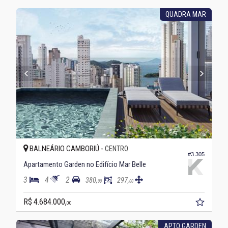
QUADRA MAR
BALNEÁRIO CAMBORIÚ -
CENTRO
#3.305
Apartamento Garden no Edifício Mar Belle
3
4
2
380,
297,
00
00
R$ 4.684.000,
00
APTO GARDEN