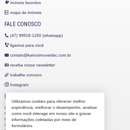
imóveis favoritos
mapa de imóveis
FALE CONOSCO
(47)
99918-1250 (whatsapp)
ligamos para você
contato@kairosimoveisbc.com.br
receba nosso newsletter
trabalhe conosco
Instagram
INDICADORES FINANCEIROS
Utilizamos
cookies
para oferecer melhor
experiência, melhorar o desempenho, analisar
CUB /
SC
R$ 3.151,24
CUB /
SC
variação
0,95%
como você interage em nosso site e gravar
Poupança
0,6738%
informações coletadas por meio de
Dólar Comercial
R$ 5,09
formulários.