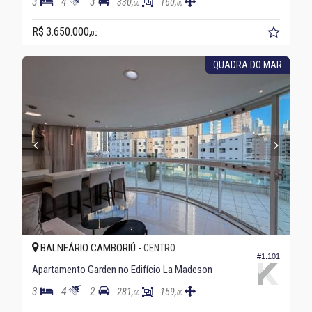
3
4
3
330,
160,
00
00
R$ 3.650.000,
00
QUADRA DO MAR
BALNEÁRIO CAMBORIÚ -
CENTRO
#1.101
Apartamento Garden no Edifício La Madeson
3
4
2
281,
159,
00
00