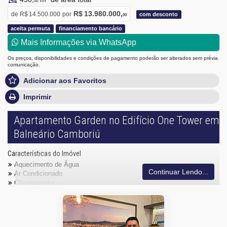
00
R$ 13.980.000,
de
R$ 14.500.000
por
com desconto
00
aceita permuta
financiamento bancário
Mais Informações via WhatsApp
Os preços, disponibilidades e condições de pagamento poderão ser alterados sem prévia
comunicação.
Adicionar aos Favoritos
Imprimir
Apartamento Garden no Edifício One Tower em
Balneário Camboriú
Características do Imóvel
Aquecimento de Água
Continuar Lendo...
Ar Condicionado
Churrasqueira
Despensa
Internet / WiFi
Piso Porcelanato
Vista Mar