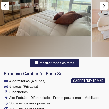
mostrar todas as fotos
Balneário Camboriú
-
Barra Sul
4 dormitórios (4 suítes)
GARDEN FRENTE MAR
5 vagas (Privativa)
5 banheiros
Alto Padrão - Diferenciado - Frente para o mar - Mobiliado
306,
m² de área privativa
00
450,
m² de área total