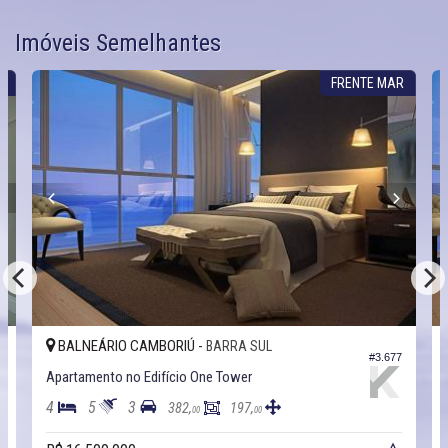
Imóveis Semelhantes
R
FRENTE MAR
BALNEÁRIO CAMBORIÚ -
BARRA SUL
6
#3.677
Apartamento no Edifício One Tower
4
5
3
382,
197,
00
00