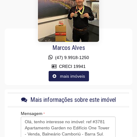
Acabamento em Gesso
Móveis Planejados
Fechadura Eletrônica
Aceita Pet
Área de Serviço
Living
Piscina Privativa
Sacada / Varanda
Terraço
Marcos Alves
Cozinha Americana
Hidromassagem
(47) 9.9918-1250
Lavabo
CRECI 19941
Sacada Técnica
Entrada de Serviço
mais imóveis
Sala para 3 Ambientes
Suíte Master
Características do Empreendimento
Sauna
Mais informações sobre este imóvel
Bar
Gerador
Mensagem
Sala de Jogos
Salão de Festas
Cinema
Piscina
Quadra Esportiva