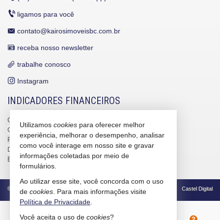
ligamos para você
contato@kairosimoveisbc.com.br
receba nosso newsletter
trabalhe conosco
Instagram
INDICADORES FINANCEIROS
CUB /
SC
R$ 3.151,24
Utilizamos
cookies
para oferecer melhor
CUB /
SC
variação
0,95%
experiência, melhorar o desempenho, analisar
Poupança
0,6738%
como você interage em nosso site e gravar
Dólar Comercial
R$ 5,12
informações coletadas por meio de
Euro
R$ 5,91
formulários.
Ao utilizar esse site, você concorda com o uso
©
2026
CRECI/SC 4586-J
Política de Privacidade
Castel Digital
de
cookies
. Para mais informações visite
Política de Privacidade
.
Você aceita o uso de
cookies
?