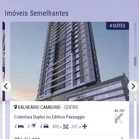
Imóveis Semelhantes
A
4 SUÍTES
BALNEÁRIO CAMBORIÚ -
CENTRO
3
#3.787
Cobertura Duplex no Edifício Paesaggio
4
5
4
300,
241,
00
00