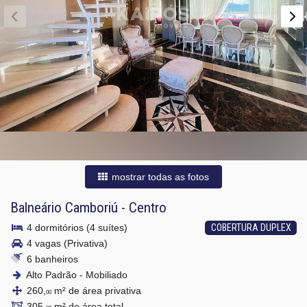
mostrar todas as fotos
Balneário Camboriú
-
Centro
4 dormitórios (4 suítes)
COBERTURA DUPLEX
4 vagas (Privativa)
6 banheiros
Alto Padrão - Mobiliado
260,
m² de área privativa
00
305,
m² de área total