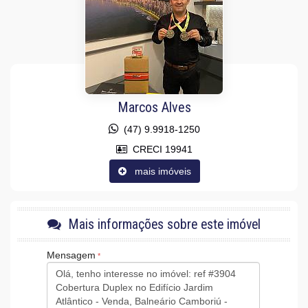
Móveis Planejados
Fechadura Eletrônica
Vista Panorâmica
Aceita Pet
Área de Serviço
Living
Piscina Privativa
Terraço
Cozinha Americana
Marcos Alves
Hidromassagem
Lavabo
(47) 9.9918-1250
Sacada Técnica
CRECI 19941
Banheiro de Serviço
Sala para 3 Ambientes
mais imóveis
Suíte Master
Características do Empreendimento
Sauna
Gerador
Mais informações sobre este imóvel
Sala de Jogos
Salão de Festas
Mensagem
Piscina
Spa
Espaço Gourmet
Espaço Fitness
Medidores Individuais