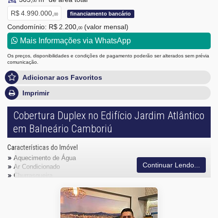
00
R$ 4.990.000,
financiamento bancário
00
Condomínio: R$ 2.200,
(valor mensal)
00
Mais Informações via WhatsApp
Os preços, disponibilidades e condições de pagamento poderão ser alterados sem prévia
comunicação.
Adicionar aos Favoritos
Imprimir
Cobertura Duplex no Edifício Jardim Atlântico
em Balneário Camboriú
Características do Imóvel
Aquecimento de Água
Continuar Lendo...
Ar Condicionado
Churrasqueira
Internet / WiFi
Piso Porcelanato
Andar Alto
Acabamento em Gesso