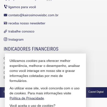
ligamos para você
contato@kairosimoveisbc.com.br
receba nosso newsletter
trabalhe conosco
Instagram
INDICADORES FINANCEIROS
CUB /
SC
R$ 3.151,24
Utilizamos
cookies
para oferecer melhor
CUB /
SC
variação
0,95%
experiência, melhorar o desempenho, analisar
Poupança
0,6738%
como você interage em nosso site e gravar
Dólar Comercial
R$ 5,09
informações coletadas por meio de
Euro
R$ 5,88
formulários.
Ao utilizar esse site, você concorda com o uso
©
2026
CRECI/SC 4586-J
Política de Privacidade
Castel Digital
de
cookies
. Para mais informações visite
Política de Privacidade
.
2
Você aceita o uso de
cookies
?