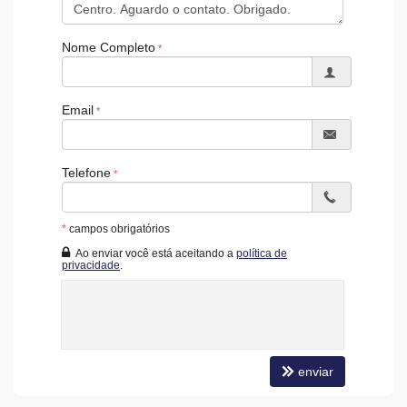
Captação de Água
Portão Eletrônico
Nome Completo
Brinquedoteca
Quiosque Externo
Piscina Infantil
Câmeras de Segurança
Email
Gás Central
Elevador
Entrada para Banhistas
Box de Praia
Telefone
Hall Decorado e Mobiliado
Acessibilidade para PNE
*
campos obrigatórios
Ao enviar você está aceitando a
política de
privacidade
.
enviar