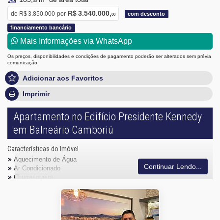
00
R$ 3.540.000,
de
R$ 3.850.000
por
com desconto
00
financiamento bancário
Mais Informações via WhatsApp
Os preços, disponibilidades e condições de pagamento poderão ser alterados sem prévia
comunicação.
Adicionar aos Favoritos
Imprimir
Apartamento no Edifício Presidente Kennedy
em Balneário Camboriú
Características do Imóvel
Aquecimento de Água
Continuar Lendo...
Ar Condicionado
Churrasqueira
Piso Porcelanato
Infra para Ar Split
Andar Alto
Vista Livre