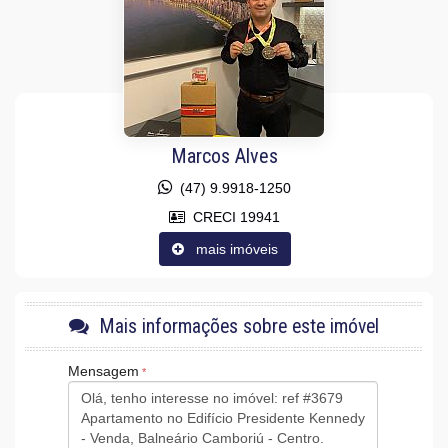
Vista Mar
Decorado
Acabamento em Gesso
Móveis Planejados
Aceita Pet
Área de Serviço
Living
Sacada / Varanda
Sala para 2 Ambientes
Marcos Alves
Cozinha
Lavabo
(47) 9.9918-1250
Entrada de Serviço
CRECI 19941
Banheiro de Serviço
Banheiro Social
mais imóveis
Características do Empreendimento
Portaria 24h
Medidores Individuais
Portão Eletrônico
Mais informações sobre este imóvel
Automação Predial
Câmeras de Segurança
Mensagem
Gás Central
Elevador
Entrada para Banhistas
Box de Praia
Hall Decorado e Mobiliado