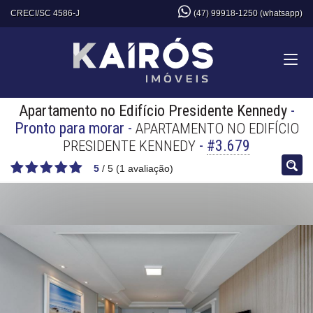
CRECI/SC 4586-J
(47) 99918-1250 (whatsapp)
Apartamento no Edifício Presidente Kennedy
-
Pronto para morar
-
APARTAMENTO NO EDIFÍCIO
-
#3.679
PRESIDENTE KENNEDY
5
/
5
(
1
avaliação)