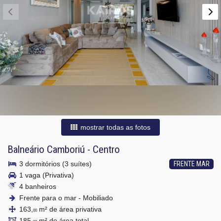
mostrar todas as fotos
Balneário Camboriú
-
Centro
3 dormitórios (3 suítes)
FRENTE MAR
1 vaga (Privativa)
4 banheiros
Frente para o mar - Mobiliado
163,
m² de área privativa
00
185,
m² de área total