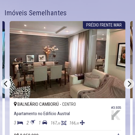
Imóveis Semelhantes
R
PRÉDIO FRENTE MAR
BALNEÁRIO CAMBORIÚ -
CENTRO
0
#3.935
Apartamento no Edifício Austral
3
2
1
167,
166,
00
00