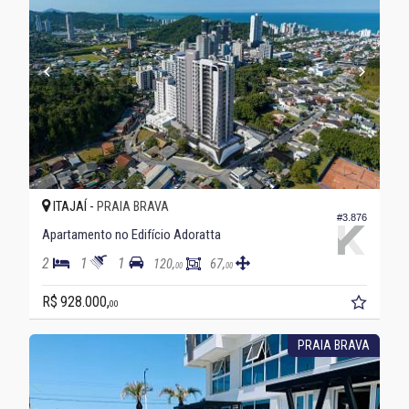
ITAJAÍ -
PRAIA BRAVA
#3.876
Apartamento no Edifício Adoratta
2
1
1
120,
67,
00
00
R$ 928.000,
00
PRAIA BRAVA