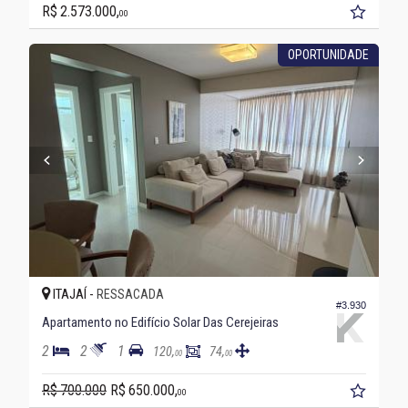
R$ 2.573.000,
00
OPORTUNIDADE
ITAJAÍ -
RESSACADA
#3.930
Apartamento no Edifício Solar Das Cerejeiras
2
2
1
120,
74,
00
00
R$ 700.000
R$ 650.000,
00