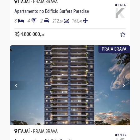
ITAJAÍ -
PRAIA BRAVA
#1.614
Apartamento no Edifício Surfers Paradise
3
4
2
212,
153,
00
00
R$ 4.800.000,
00
PRAIA BRAVA
ITAJAÍ -
PRAIA BRAVA
#3.933