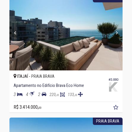
ITAJAÍ -
PRAIA BRAVA
#3.880
Apartamento no Edifício Brava Eco Home
3
4
2
220,
133,
00
00
R$ 3.414.000,
00
PRAIA BRAVA