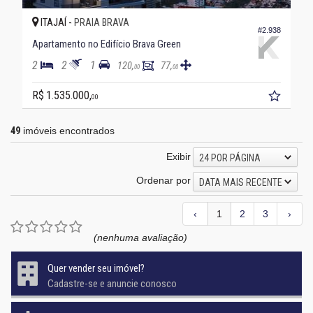
ITAJAÍ -
PRAIA BRAVA
#2.938
Apartamento no Edifício Brava Green
2
2
1
120,
77,
00
00
R$ 1.535.000,
00
49
imóveis encontrados
Exibir
24 POR PÁGINA
Ordenar por
DATA MAIS RECENTE
‹
1
2
3
›
(nenhuma avaliação)
Quer vender seu imóvel?
Cadastre-se e anuncie conosco