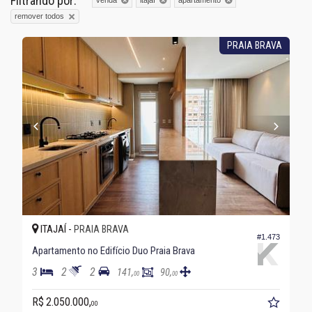
Filtrando por:
remover todos
PRAIA BRAVA
ITAJAÍ -
PRAIA BRAVA
#1.473
Apartamento no Edifício Duo Praia Brava
3
2
2
141,
90,
00
00
R$ 2.050.000,
00