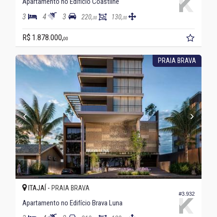
Apartamento no Edifício Coastline
3
4
3
220,
130,
00
00
R$ 1.878.000,
00
PRAIA BRAVA
ITAJAÍ -
PRAIA BRAVA
#3.932
Apartamento no Edifício Brava Luna