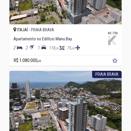
ITAJAÍ -
PRAIA BRAVA
#2.739
Apartamento no Edifício Manu Bay
2
2
1
118,
75,
00
00
R$ 1.080.000,
00
PRAIA BRAVA