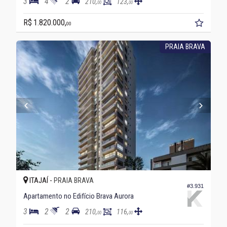
3
4
2
210,
123,
00
00
R$ 1.820.000,
00
PRAIA BRAVA
ITAJAÍ -
PRAIA BRAVA
#3.931
Apartamento no Edifício Brava Aurora
3
2
2
210,
116,
00
00