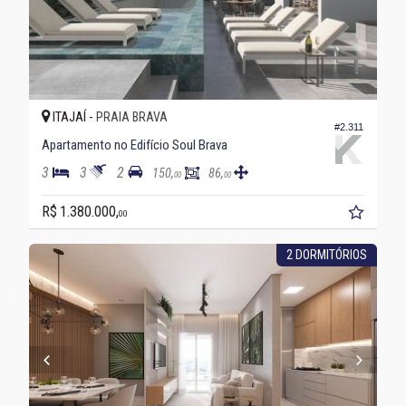
ITAJAÍ -
PRAIA BRAVA
#2.311
Apartamento no Edifício Soul Brava
3
3
2
150,
86,
00
00
R$ 1.380.000,
00
2 DORMITÓRIOS