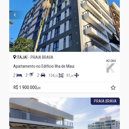
ITAJAÍ -
PRAIA BRAVA
#2.064
Apartamento no Edifício Ilha de Maui
2
3
2
154,
91,
00
00
R$ 1.900.000,
00
PRAIA BRAVA