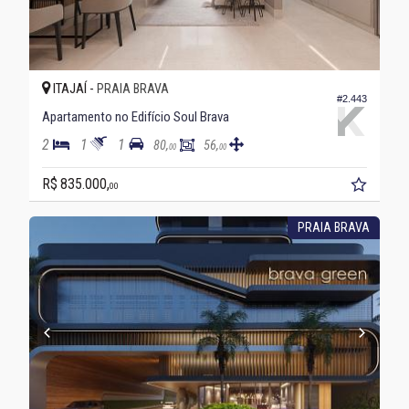
ITAJAÍ -
PRAIA BRAVA
#2.443
Apartamento no Edifício Soul Brava
2
1
1
80,
56,
00
00
R$ 835.000,
00
PRAIA BRAVA