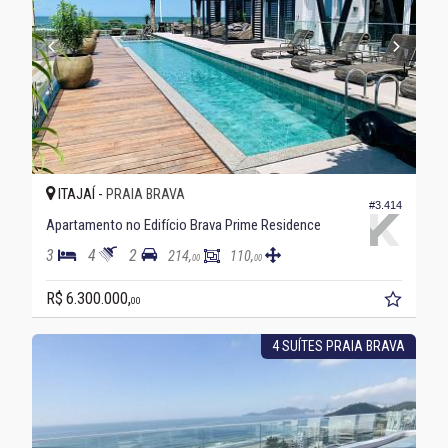
ITAJAÍ -
PRAIA BRAVA
#3.414
Apartamento no Edifício Brava Prime Residence
3
4
2
214,
110,
00
00
R$ 6.300.000,
00
4 SUÍTES PRAIA BRAVA