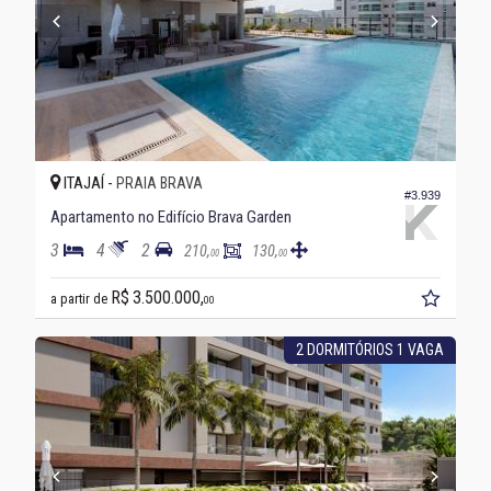
ITAJAÍ -
PRAIA BRAVA
#3.939
Apartamento no Edifício Brava Garden
3
4
2
210,
130,
00
00
R$ 3.500.000,
a partir de
00
2 DORMITÓRIOS 1 VAGA