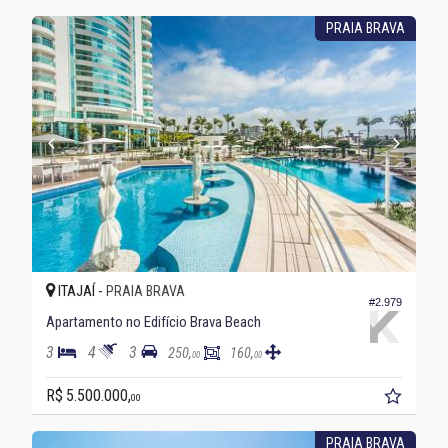
PRAIA BRAVA
ITAJAÍ -
PRAIA BRAVA
#2.979
Apartamento no Edifício Brava Beach
3
4
3
250,
160,
00
00
R$ 5.500.000,
00
PRAIA BRAVA