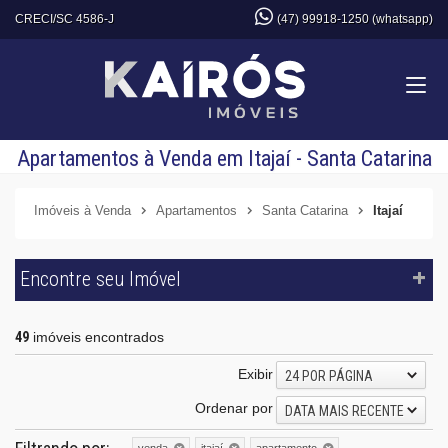
CRECI/SC 4586-J
(47) 99918-1250 (whatsapp)
Apartamentos à Venda em Itajaí - Santa Catarina
Imóveis à Venda
Apartamentos
Santa Catarina
Itajaí
Encontre seu Imóvel
49
imóveis encontrados
Exibir
24 POR PÁGINA
Ordenar por
DATA MAIS RECENTE
venda
itajaí
apartamento