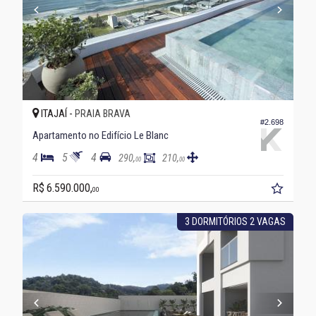
ITAJAÍ -
PRAIA BRAVA
#2.698
Apartamento no Edifício Le Blanc
4
5
4
290,
210,
00
00
R$ 6.590.000,
00
3 DORMITÓRIOS 2 VAGAS