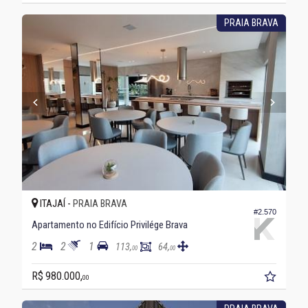
PRAIA BRAVA
ITAJAÍ -
PRAIA BRAVA
#2.570
Apartamento no Edifício Privilége Brava
2
2
1
113,
64,
00
00
R$ 980.000,
00