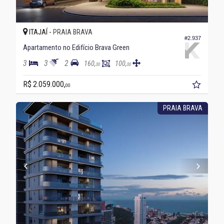
ITAJAÍ -
PRAIA BRAVA
#2.937
Apartamento no Edifício Brava Green
3
3
2
160,
100,
00
00
R$ 2.059.000,
00
PRAIA BRAVA