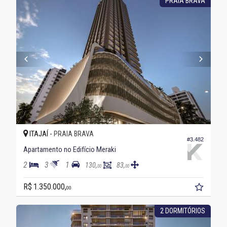
PRAIA BRAVA
ITAJAÍ -
PRAIA BRAVA
#3.482
Apartamento no Edifício Meraki
2
3
1
130,
83,
00
00
R$ 1.350.000,
00
2 DORMITÓRIOS