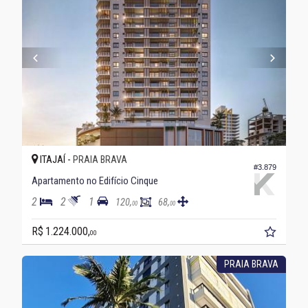
ITAJAÍ -
PRAIA BRAVA
#3.879
Apartamento no Edifício Cinque
2
2
1
120,
68,
00
00
R$ 1.224.000,
00
PRAIA BRAVA