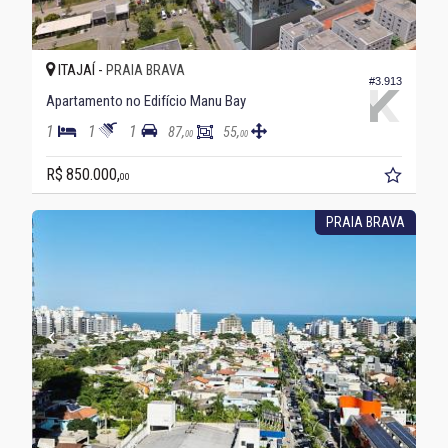
ITAJAÍ -
PRAIA BRAVA
#3.913
Apartamento no Edifício Manu Bay
1
1
1
87,
55,
00
00
R$ 850.000,
00
PRAIA BRAVA