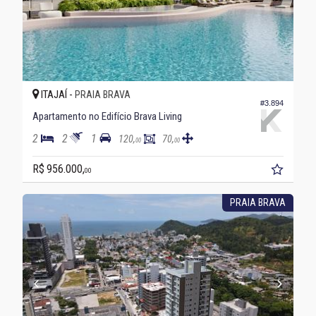
ITAJAÍ -
PRAIA BRAVA
#3.894
Apartamento no Edifício Brava Living
2
2
1
120,
70,
00
00
R$ 956.000,
00
PRAIA BRAVA