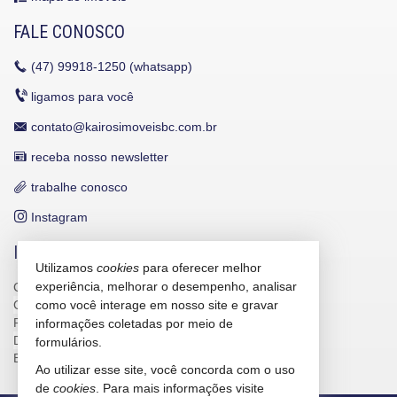
FALE CONOSCO
(47)
99918-1250 (whatsapp)
ligamos para você
contato@kairosimoveisbc.com.br
receba nosso newsletter
trabalhe conosco
Instagram
INDICADORES FINANCEIROS
Utilizamos
cookies
para oferecer melhor
experiência, melhorar o desempenho, analisar
CUB /
SC
R$ 3.151,24
CUB /
SC
variação
0,95%
como você interage em nosso site e gravar
Poupança
0,6738%
informações coletadas por meio de
Dólar Comercial
R$ 5,12
formulários.
Euro
R$ 5,91
Ao utilizar esse site, você concorda com o uso
de
cookies
. Para mais informações visite