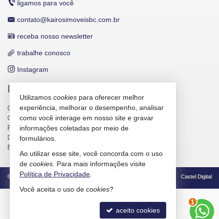
ligamos para você
contato@kairosimoveisbc.com.br
receba nosso newsletter
trabalhe conosco
Instagram
INDICADORES FINANCEIROS
Utilizamos
cookies
para oferecer melhor
experiência, melhorar o desempenho, analisar
CUB /
SC
R$ 3.151,24
CUB /
como você interage em nosso site e gravar
SC
variação
0,95%
Poupança
0,6738%
informações coletadas por meio de
Dólar Comercial
R$ 5,09
formulários.
Euro
R$ 5,88
Ao utilizar esse site, você concorda com o uso
de
cookies
. Para mais informações visite
Política de Privacidade
.
©
2026
CRECI/SC 4586-J
Política de Privacidade
Castel Digital
Você aceita o uso de
cookies
?
1
aceito cookies