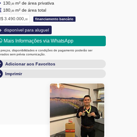
130,
m² de área privativa
00
180,
m² de área total
00
$ 3.490.000,
financiamento bancário
00
disponível para aluguel
Mais Informações via WhatsApp
 preços, disponibilidades e condições de pagamento poderão ser
terados sem prévia comunicação.
Adicionar aos Favoritos
Imprimir