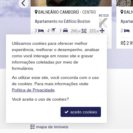
BALNEÁRIO CAMBORIÚ -
BALN
ENTRO
CENTRO
#3.679
#3.515
Apartamento no Edifício Presidente Kennedy
Apartamento no Edifício Boston
Apartam
3
4
1
3
163,
260,
223,
00
00
00
R$ 2.950.000,
R$ 2.9
Utilizamos
cookies
para oferecer melhor
00
00
experiência, melhorar o desempenho, analisar
como você interage em nosso site e gravar
informações coletadas por meio de
formulários.
KAIRÓS IMÓVEIS
Ao utilizar esse site, você concorda com o uso
de
cookies
. Para mais informações visite
Rua 1121, 100
Política de Privacidade
.
Centro - 88330-783
Você aceita o uso de
cookies
?
Balneário Camboriú /
SC
mapa google
aceito cookies
indicadores financeiros
cadastre seu imóvel
mapa de imóveis