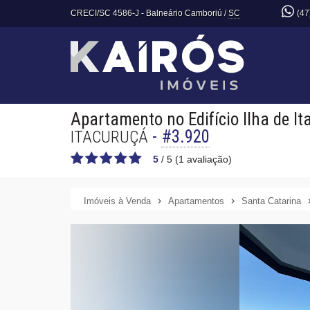
CRECI/SC 4586-J
- Balneário Camboriú /
SC
(47
Apartamento no Edifício Ilha de I
-
#3.920
ITACURUÇÁ
5
/
5
(
1
avaliação)
Imóveis à Venda
Apartamentos
Santa Catarina