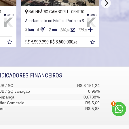
BALNEÁRIO CAMBORIÚ -
BALNEÁRI
O
CENTRO
#3.810
#3.888
Apartamento no Edifício Imperatriz Residence
Apartamento no Edifício Porta do Sol
Apartamento
3
4
2
3
4
280,
179,
00
00
R$ 4.000.000
R$ 3.500.000,
R$ 3.500.00
00
NDICADORES FINANCEIROS
UB /
SC
R$ 3.151,24
UB /
SC
variação
0,95%
oupança
0,6738%
2
lar Comercial
R$ 5,09
uro
R$ 5,88