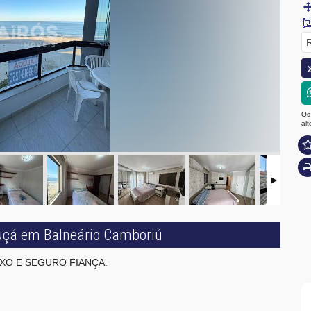
R
Os
al
ruçá em Balneário Camboriú
IXO E SEGURO FIANÇA.