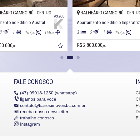
EÁRIO CAMBORIÚ -
BALNEÁRIO CAMBORIÚ -
CENTRO
CENTR
#3.935
ento no Edifício Austral
2
1
3
2
1
167,
166,
192,
00
00
00
R$ 2.800.000,
50.000,
00
00
FALE CONOSCO
I
(47)
99918-1250 (whatsapp)
C
ligamos para você
C
contato@kairosimoveisbc.com.br
P
receba nosso newsletter
Dó
trabalhe conosco
E
Instagram