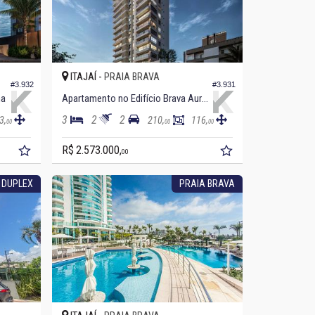
ITAJAÍ -
PRAIA BRAVA
#3.932
#3.931
na
Apartamento no Edifício Brava Aurora
3
2
2
3,
210,
116,
00
00
00
R$ 2.573.000,
00
 DUPLEX
PRAIA BRAVA