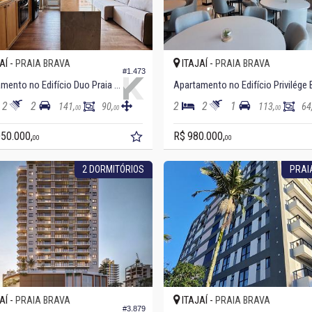
AÍ -
ITAJAÍ -
PRAIA BRAVA
PRAIA BRAVA
#1.473
Apartamento no Edifício Duo Praia Brava
2
2
2
2
1
141,
90,
113,
64
00
00
00
050.000,
R$ 980.000,
00
00
2 DORMITÓRIOS
PRAI
AÍ -
ITAJAÍ -
PRAIA BRAVA
PRAIA BRAVA
#3.879