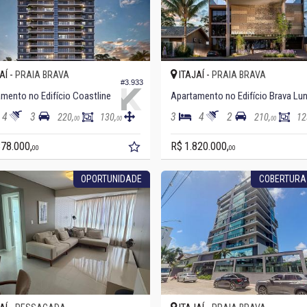
AÍ -
ITAJAÍ -
PRAIA BRAVA
PRAIA BRAVA
#3.933
mento no Edifício Coastline
Apartamento no Edifício Brava Lu
4
3
3
4
2
220,
130,
210,
12
00
00
00
878.000,
R$ 1.820.000,
00
00
OPORTUNIDADE
COBERTURA