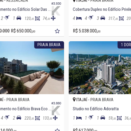
AÍ -
ITAJAÍ -
RESSACADA
PRAIA BRAVA
#3.930
Apartamento no Edifício Solar Das Cerejeiras
2
1
4
4
3
120,
74,
317,
20
00
00
00
0.000
R$ 650.000,
R$ 5.038.000,
00
00
PRAIA BRAVA
1 DOR
AÍ -
ITAJAÍ -
PRAIA BRAVA
PRAIA BRAVA
#3.880
Apartamento no Edifício Brava Eco Home
Studio no Edifício Adoratta
4
2
1
1
1
220,
133,
59,
36,
00
00
00
0
414.000,
R$ 617.000,