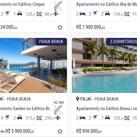
mento no Edifício Cinque
Apartamento no Edifício Ilha de M
2
1
2
3
2
120,
68,
154,
91
00
00
00
224.000,
R$ 1.900.000,
00
00
PRAIA BRAVA
2 DORMITÓRIOS
AÍ -
ITAJAÍ -
PRAIA BRAVA
PRAIA BRAVA
#1.480
Apartamento Garden no Edifício Brava Garden
Apartamento no Edifício Brava Liv
6
3
2
2
1
315,
230,
120,
70
00
00
00
R$ 5.900.000,
R$ 956.000,
r de
00
00