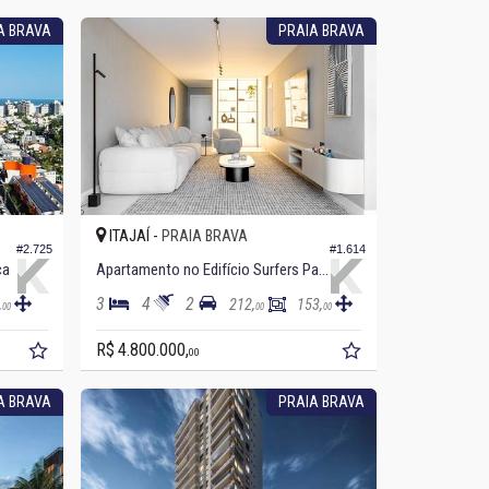
A BRAVA
PRAIA BRAVA
ITAJAÍ -
PRAIA BRAVA
#2.725
#1.614
ca
Apartamento no Edifício Surfers Paradise
3
4
2
,
212,
153,
00
00
00
R$ 4.800.000,
00
A BRAVA
PRAIA BRAVA