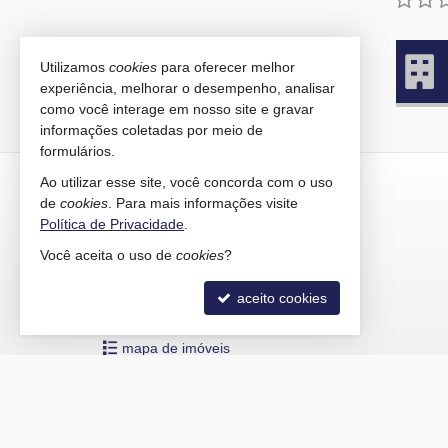
Utilizamos
cookies
para oferecer melhor
experiência, melhorar o desempenho, analisar
como você interage em nosso site e gravar
informações coletadas por meio de
formulários.
KAIRÓS IMÓVEIS
Ao utilizar esse site, você concorda com o uso
de
cookies
. Para mais informações visite
Rua 1121, 100
Política de Privacidade
.
Centro - 88330-783
Você aceita o uso de
cookies
?
Balneário Camboriú /
SC
mapa google
aceito cookies
indicadores financeiros
cadastre seu imóvel
mapa de imóveis
©
Copyright
2015-
2026
Kairós Imóveis -
CRECI/SC 4586-J
— To