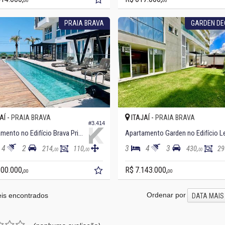
00
00
PRAIA BRAVA
GARDEN D
AÍ -
ITAJAÍ -
PRAIA BRAVA
PRAIA BRAVA
#3.414
Apartamento no Edifício Brava Prime Residence
4
2
3
4
3
214,
110,
430,
29
00
00
00
300.000,
R$ 7.143.000,
00
00
Ordenar por
is encontrados
DATA MAIS