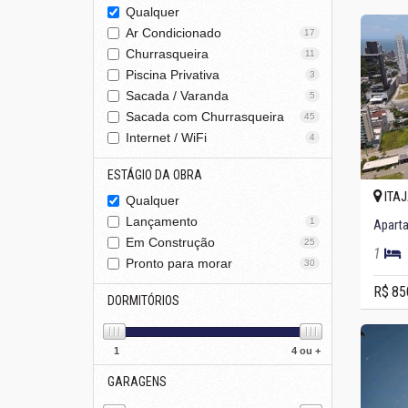
Qualquer
Ar Condicionado
17
Churrasqueira
11
Piscina Privativa
3
Sacada / Varanda
5
Sacada com Churrasqueira
45
Internet / WiFi
4
ESTÁGIO DA OBRA
ITAJ
Qualquer
Lançamento
1
Aparta
Em Construção
25
1
Pronto para morar
30
R$ 85
DORMITÓRIOS
1
4 ou +
GARAGENS