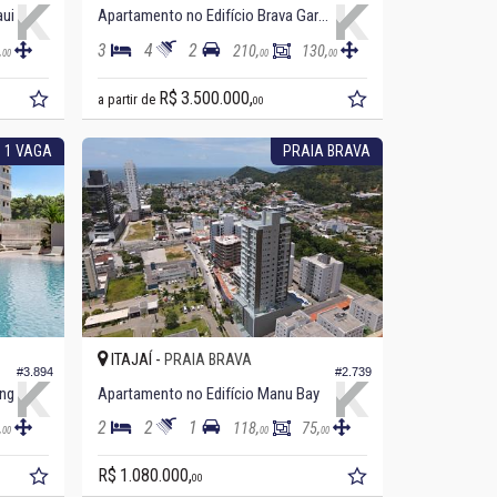
aui
Apartamento no Edifício Brava Garden
3
4
2
,
210,
130,
00
00
00
R$ 3.500.000,
a partir de
00
 1 VAGA
PRAIA BRAVA
ITAJAÍ -
PRAIA BRAVA
#3.894
#2.739
ing
Apartamento no Edifício Manu Bay
2
2
1
,
118,
75,
00
00
00
R$ 1.080.000,
00