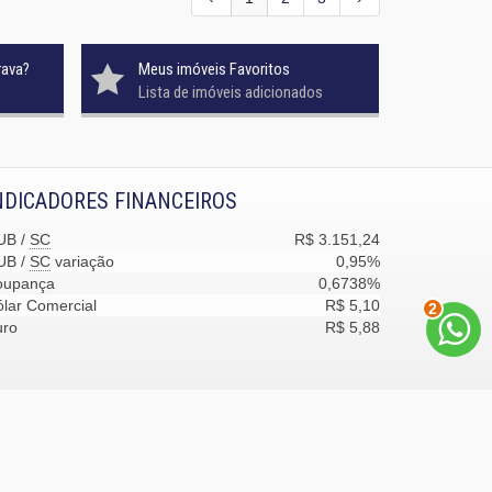
rava?
Meus imóveis Favoritos
Lista de imóveis adicionados
NDICADORES FINANCEIROS
UB /
SC
R$ 3.151,24
UB /
SC
variação
0,95%
oupança
0,6738%
lar Comercial
R$ 5,10
2
uro
R$ 5,88
desenvolvimento:
Castel Digital