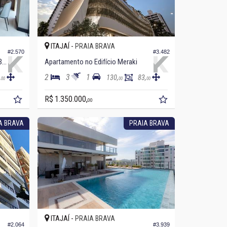
ITAJAÍ -
PRAIA BRAVA
#2.570
#3.482
Apartamento no Edifício Privilége Brava
Apartamento no Edifício Meraki
2
3
1
,
130,
83,
00
00
00
R$ 1.350.000,
00
A BRAVA
PRAIA BRAVA
ITAJAÍ -
PRAIA BRAVA
#2.064
#3.939