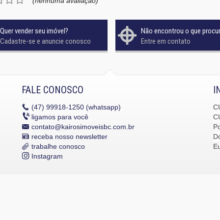
(nenhuma avaliação)
Quer vender seu imóvel?
Não encontrou o que procu
Cadastre-se e anuncie conosco
Entre em contato
FALE CONOSCO
I
(47)
99918-1250 (whatsapp)
C
ligamos para você
C
contato@kairosimoveisbc.com.br
P
receba nosso newsletter
Dó
trabalhe conosco
E
Instagram
dos os direitos reservados.
Política de Privacidade