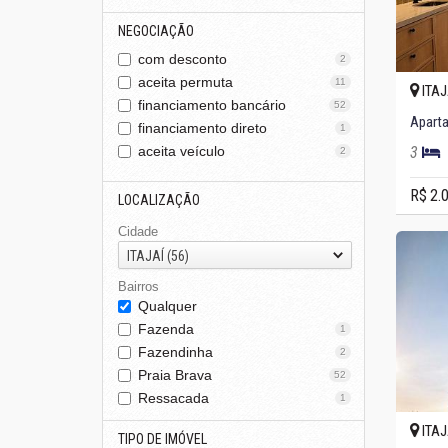
NEGOCIAÇÃO
com desconto
2
aceita permuta
11
ITAJ
financiamento bancário
52
financiamento direto
1
aceita veículo
3
2
R$ 2.
LOCALIZAÇÃO
Cidade
ITAJAÍ (56)
Bairros
Qualquer
Fazenda
1
Fazendinha
2
Praia Brava
52
Ressacada
1
ITAJ
TIPO DE IMÓVEL