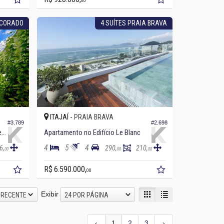
00
ECORADO
4 SUÍTES PRAIA BRAVA
ITAJAÍ -
PRAIA BRAVA
#3.789
#2.698
Apartamento Garden no Edifício Le Blanc
Apartamento no Edifício Le Blanc
4
5
4
6,
290,
210,
00
00
00
R$ 6.590.000,
00
Exibir
 RECENTE
24 POR PÁGINA
‹
1
2
3
›