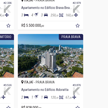
ITAJAÍ -
PRAIA BRAVA
#2.336
#2.979
Cobertura Duplex no Edifício Privilege Brava
Apartamento no Edifício Brava Beach
3
4
3
4,
250,
160,
00
00
00
R$ 5.500.000,
00
MITÓRIO
PRAIA BRAVA
ITAJAÍ -
PRAIA BRAVA
#3.516
#3.876
Apartamento no Edifício Adoratta
2
1
1
120,
67,
0
00
00
R$ 928.000,