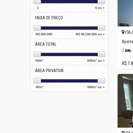
1
4 ou +
FAIXA DE PREÇO
ITAJ
R$
600.000
R$
48.100.000 ou +
Aparta
ÁREA TOTAL
3
60
m²
840
m²
ou +
R$ 1.
ÁREA PRIVATIVA
40
m²
560
m²
ou +