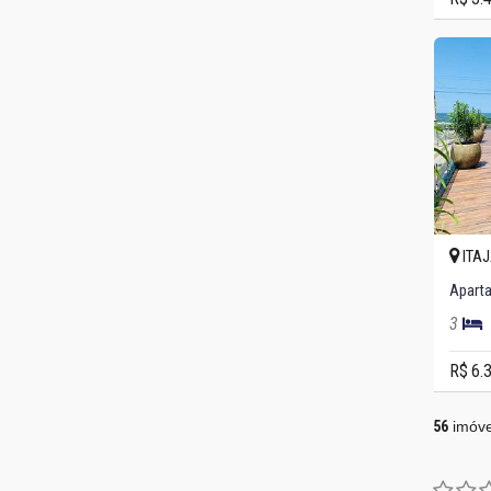
ITAJ
3
R$ 6.
56
imóve