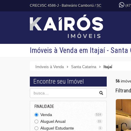
CRECI/SC 4586-J
- Balneário Camboriú /
SC
(47
Imóveis à Venda em Itajaí - Santa
Imóveis à Venda
Santa Catarina
Itajaí
Encontre seu Imóvel
56
imóve
Filtran
FINALIDADE
Venda
524
Aluguel Anual
11
Aluguel Estudante
1