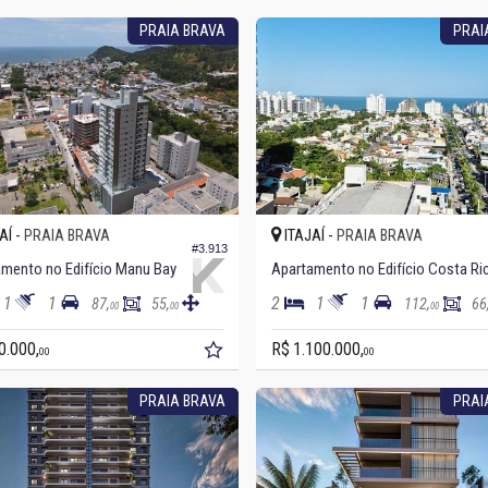
PRAIA BRAVA
PRAI
AÍ -
ITAJAÍ -
PRAIA BRAVA
PRAIA BRAVA
#3.913
mento no Edifício Manu Bay
Apartamento no Edifício Costa Ri
1
1
2
1
1
87,
55,
112,
66
00
00
00
0.000,
R$ 1.100.000,
00
00
PRAIA BRAVA
PRAI