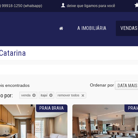
) 99918-1250 (whatsapp)
deixe que
ligamos para você
A IMOBILIÁRIA
VENDAS
 Catarina
Ordenar por
is encontrados
DATA MAIS
do por:
remover todos
venda
itajaí
PRAIA BRAVA
PRAI