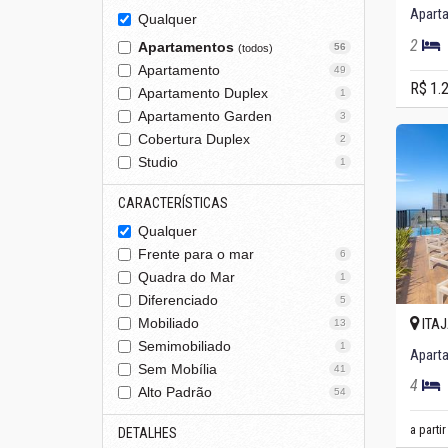
Aparta
Qualquer
2
Apartamentos
56
(todos)
Apartamento
49
R$ 1.
Apartamento Duplex
1
Apartamento Garden
3
Cobertura Duplex
2
Studio
1
CARACTERÍSTICAS
Qualquer
Frente para o mar
6
Quadra do Mar
1
Diferenciado
5
ITAJ
Mobiliado
13
Semimobiliado
1
Sem Mobília
41
4
Alto Padrão
54
a parti
DETALHES