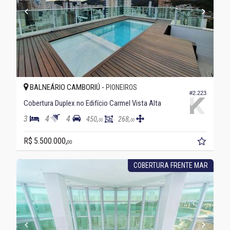
BALNEÁRIO CAMBORIÚ -
PIONEIROS
#2.223
Cobertura Duplex no Edifício Carmel Vista Alta
3
4
4
450,
268,
00
00
R$ 5.500.000,
00
COBERTURA FRENTE MAR