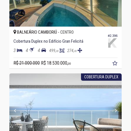
BALNEÁRIO CAMBORIÚ -
CENTRO
#2.396
Cobertura Duplex no Edifício Gran Felicitá
3
4
4
499,
274,
00
00
R$ 21.000.000
R$ 18.530.000,
00
COBERTURA DUPLEX