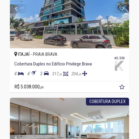
ITAJAÍ -
PRAIA BRAVA
#2.336
Cobertura Duplex no Edifício Privilege Brava
4
4
3
317,
204,
00
00
R$ 5.038.000,
00
COBERTURA DUPLEX