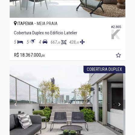
ITAPEMA -
MEIA PRAIA
#2.865
Cobertura Duplex no Edifício Latelier
5
5
4
667,
428,
00
00
R$ 18.367.000,
00
COBERTURA DUPLEX