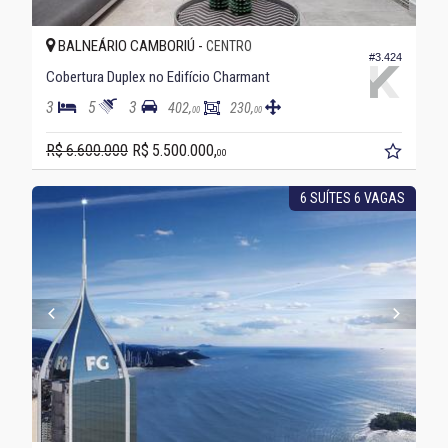
BALNEÁRIO CAMBORIÚ -
CENTRO
#3.424
Cobertura Duplex no Edifício Charmant
3
5
3
402,
230,
00
00
R$ 6.600.000
R$ 5.500.000,
00
6 SUÍTES 6 VAGAS