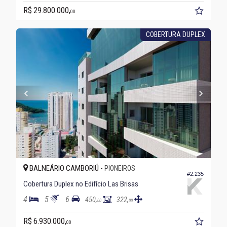
R$ 29.800.000,
00
COBERTURA DUPLEX
BALNEÁRIO CAMBORIÚ -
PIONEIROS
#2.235
Cobertura Duplex no Edifício Las Brisas
4
5
6
450,
322,
00
00
R$ 6.930.000,
00