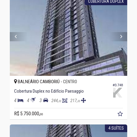
COBERTURA DUPLEX
BALNEÁRIO CAMBORIÚ -
CENTRO
#3.748
Cobertura Duplex no Edifício Paesaggio
4
4
3
244,
217,
00
00
R$ 5.750.000,
00
4 SUÍTES