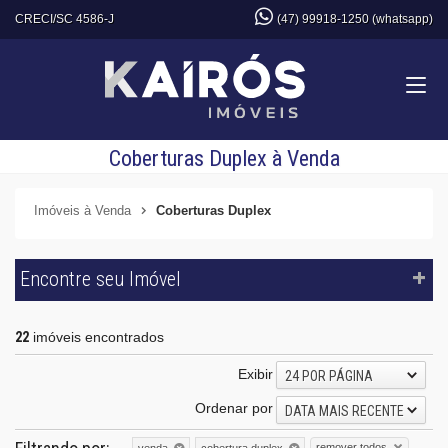
CRECI/SC 4586-J
(47) 99918-1250 (whatsapp)
Coberturas Duplex à Venda
Imóveis à Venda
Coberturas Duplex
Encontre seu Imóvel
22
imóveis encontrados
Exibir
24 POR PÁGINA
Ordenar por
DATA MAIS RECENTE
remover todos
venda
cobertura duplex