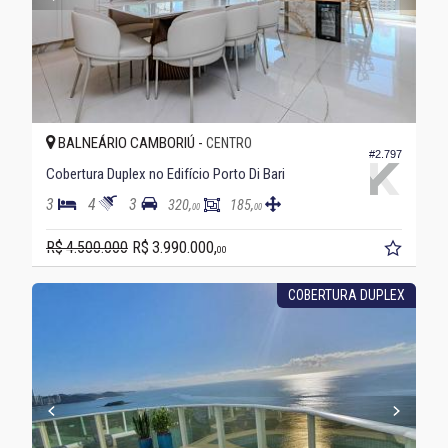
BALNEÁRIO CAMBORIÚ -
CENTRO
#2.797
Cobertura Duplex no Edifício Porto Di Bari
3
4
3
320,
185,
00
00
R$ 4.500.000
R$ 3.990.000,
00
COBERTURA DUPLEX