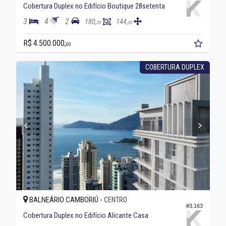
Cobertura Duplex no Edifício Boutique 28setenta
3
4
2
180,
144,
00
00
R$ 4.500.000,
00
COBERTURA DUPLEX
BALNEÁRIO CAMBORIÚ -
CENTRO
#3.163
Cobertura Duplex no Edifício Alicante Casa