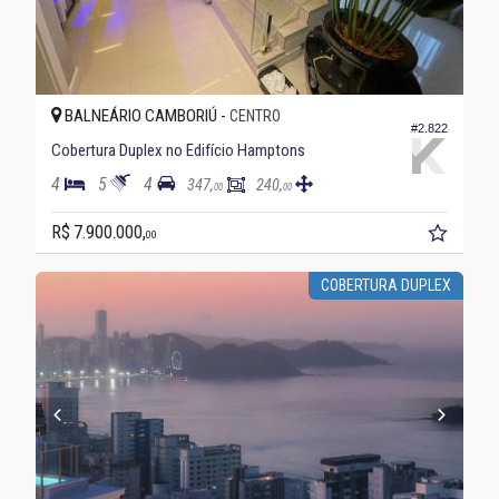
BALNEÁRIO CAMBORIÚ -
CENTRO
#2.822
Cobertura Duplex no Edifício Hamptons
4
5
4
347,
240,
00
00
R$ 7.900.000,
00
COBERTURA DUPLEX