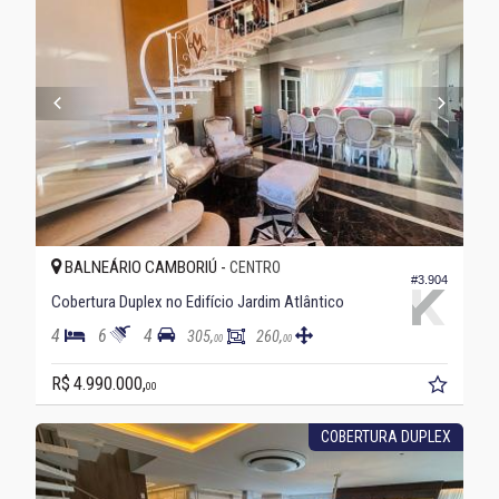
BALNEÁRIO CAMBORIÚ -
CENTRO
#3.904
Cobertura Duplex no Edifício Jardim Atlântico
4
6
4
305,
260,
00
00
R$ 4.990.000,
00
COBERTURA DUPLEX