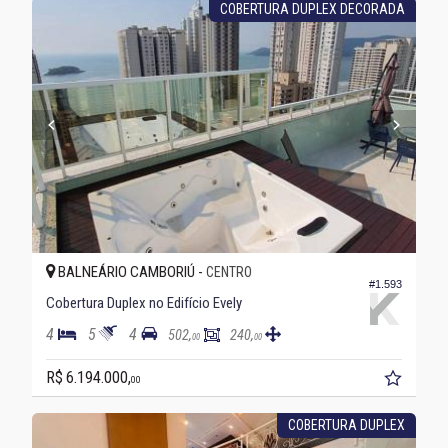
COBERTURA DUPLEX DECORADA
BALNEÁRIO CAMBORIÚ -
CENTRO
#1.593
Cobertura Duplex no Edifício Evely
4
5
4
502,
240,
00
00
R$ 6.194.000,
00
COBERTURA DUPLEX