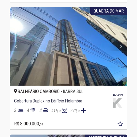
QUADRA DO MAR
BALNEÁRIO CAMBORIÚ -
BARRA SUL
#2.499
Cobertura Duplex no Edifício Holambra
3
4
4
415,
270,
00
00
R$ 8.000.000,
00