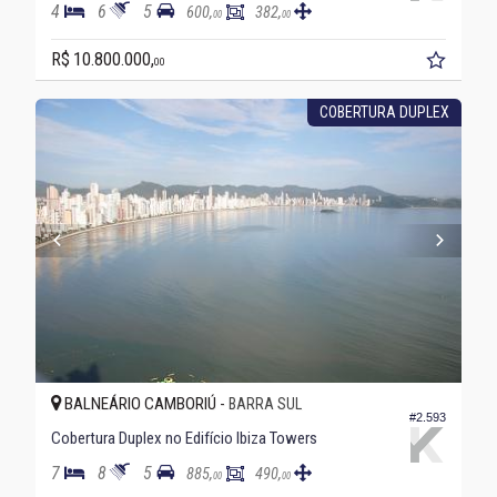
4
6
5
600,
382,
00
00
R$ 10.800.000,
00
COBERTURA DUPLEX
BALNEÁRIO CAMBORIÚ -
BARRA SUL
#2.593
Cobertura Duplex no Edifício Ibiza Towers
7
8
5
885,
490,
00
00