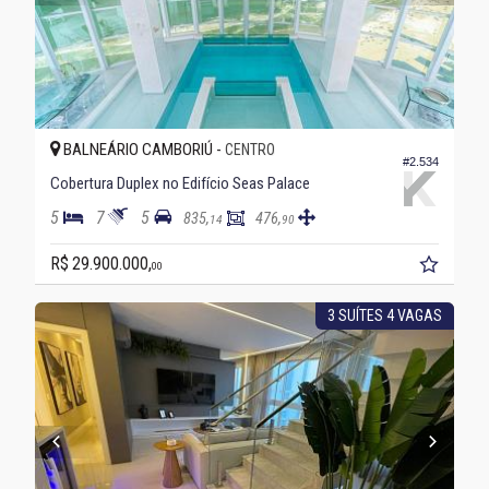
BALNEÁRIO CAMBORIÚ -
CENTRO
#2.534
Cobertura Duplex no Edifício Seas Palace
5
7
5
835,
476,
14
90
R$ 29.900.000,
00
3 SUÍTES 4 VAGAS