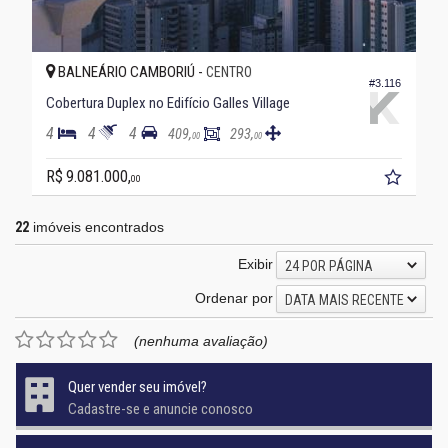
BALNEÁRIO CAMBORIÚ -
CENTRO
#3.116
Cobertura Duplex no Edifício Galles Village
4
4
4
409,
293,
00
00
R$ 9.081.000,
00
22
imóveis encontrados
Exibir
24 POR PÁGINA
Ordenar por
DATA MAIS RECENTE
(nenhuma avaliação)
Quer vender seu imóvel?
Cadastre-se e anuncie conosco