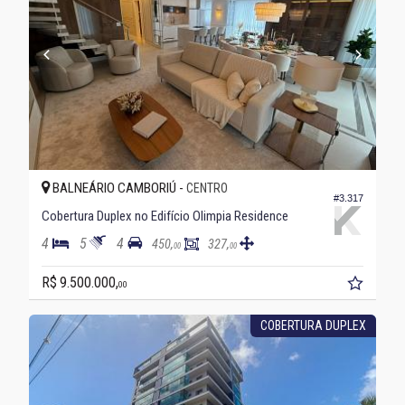
BALNEÁRIO CAMBORIÚ -
CENTRO
#3.317
Cobertura Duplex no Edifício Olimpia Residence
4
5
4
450,
327,
00
00
R$ 9.500.000,
00
COBERTURA DUPLEX