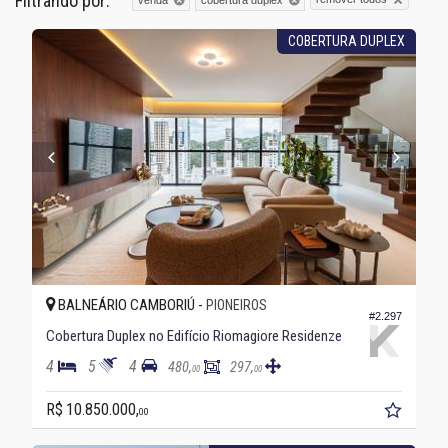
Filtrando por:
COBERTURA DUPLEX
BALNEÁRIO CAMBORIÚ -
PIONEIROS
#2.297
Cobertura Duplex no Edifício Riomagiore Residenze
4
5
4
480,
297,
00
00
R$ 10.850.000,
00