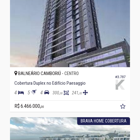
BALNEÁRIO CAMBORIÚ -
CENTRO
#3.787
Cobertura Duplex no Edifício Paesaggio
4
5
4
300,
241,
00
00
R$ 6.466.000,
00
BRAVA HOME COBERTURA