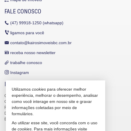
FALE CONOSCO
(47)
99918-1250 (whatsapp)
ligamos para você
contato@kairosimoveisbc.com.br
receba nosso newsletter
trabalhe conosco
Instagram
INDICADORES FINANCEIROS
Utilizamos
cookies
para oferecer melhor
experiência, melhorar o desempenho, analisar
CUB /
SC
R$ 3.151,24
como você interage em nosso site e gravar
CUB /
SC
variação
0,95%
Poupança
0,6738%
informações coletadas por meio de
Dólar Comercial
R$ 5,10
formulários.
Euro
R$ 5,88
Ao utilizar esse site, você concorda com o uso
de
cookies
. Para mais informações visite