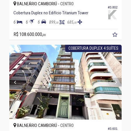
BALNEÁRIO CAMBORIÚ -
CENTRO
#3.802
Cobertura Duplex no Edifício Titanium Tower
6
6
6
899,
685,
00
00
R$ 108.600.000,
00
COBERTURA DUPLEX 4 SUÍTES
BALNEÁRIO CAMBORIÚ -
CENTRO
#3.601