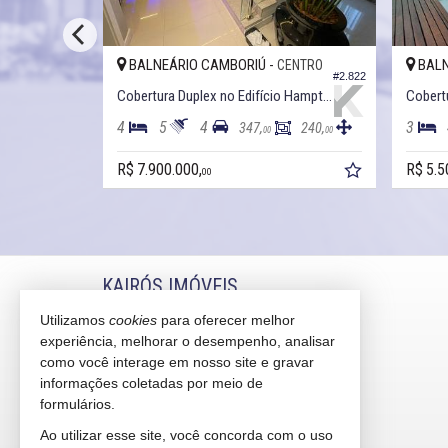
BALNEÁRIO CAMBORIÚ -
BALN
IONEIROS
CENTRO
#2.235
#2.822
Cobertura Duplex no Edifício Las Brisas
Cobertura Duplex no Edifício Hamptons
4
5
4
3
322,
347,
240,
00
00
00
R$ 7.900.000,
R$ 5.5
00
KAIRÓS IMÓVEIS
Utilizamos
cookies
para oferecer melhor
Rua 1121, 100
experiência, melhorar o desempenho, analisar
Centro - 88330-783
Balneário Camboriú /
SC
como você interage em nosso site e gravar
mapa google
informações coletadas por meio de
formulários.
indicadores financeiros
cadastre seu imóvel
Ao utilizar esse site, você concorda com o uso