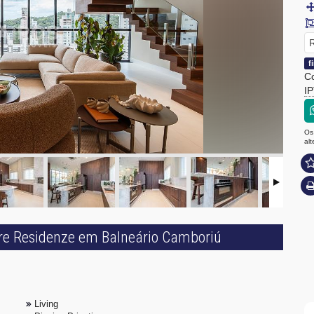
R
f
Co
I
Os
al
ore Residenze em Balneário Camboriú
Living