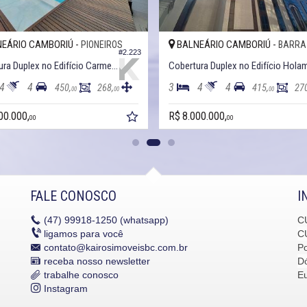
EÁRIO CAMBORIÚ -
BALNEÁRIO CAMBORIÚ -
PIONEIROS
BARRA
#2.223
Cobertura Duplex no Edifício Carmel Vista Alta
4
4
3
4
4
450,
268,
415,
27
00
00
00
00.000,
R$ 8.000.000,
00
00
FALE CONOSCO
I
(47)
99918-1250 (whatsapp)
C
ligamos para você
C
contato@kairosimoveisbc.com.br
P
receba nosso newsletter
Dó
trabalhe conosco
E
Instagram