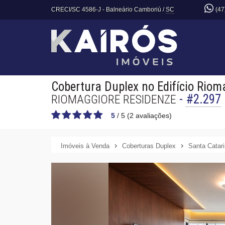
CRECI/SC 4586-J
- Balneário Camboriú /
SC
(47
Cobertura Duplex no Edifício Riom
-
#2.297
RIOMAGGIORE RESIDENZE
5
/
5
(
2
avaliações)
Imóveis à Venda
Coberturas Duplex
Santa Catar