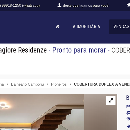
) 99918-1250 (whatsapp)
deixe que
ligamos para você
A IMOBILIÁRIA
VENDAS
agiore Residenze
- Pronto para morar
-
COBER
ina
Balneário Camboriú
Pioneiros
COBERTURA DUPLEX A VENDA
B