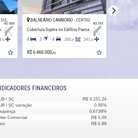
BALNEÁRIO CAMBORIÚ -
BALNEÁRI
 SUL
CENTRO
#2.499
#3.787
Cobertura Duplex no Edifício Holambra
Cobertura Duplex no Edifício Paesaggio
Cobertura Du
4
5
4
4
5
0,
300,
241,
00
00
00
R$ 6.466.000,
R$ 6.194.00
00
NDICADORES FINANCEIROS
UB /
SC
R$ 3.151,24
UB /
SC
variação
0,95%
oupança
0,6738%
lar Comercial
R$ 5,09
uro
R$ 5,88