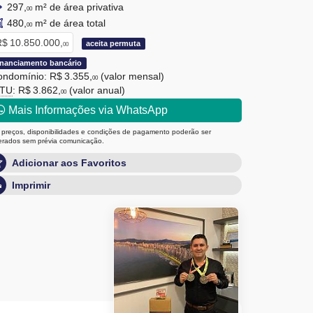
297,
m² de área privativa
00
480,
m² de área total
00
$ 10.850.000,
aceita permuta
00
inanciamento bancário
ndomínio: R$ 3.355,
(valor mensal)
00
PTU
: R$ 3.862,
(valor anual)
00
Mais Informações via WhatsApp
 preços, disponibilidades e condições de pagamento poderão ser
terados sem prévia comunicação.
Adicionar aos Favoritos
Imprimir