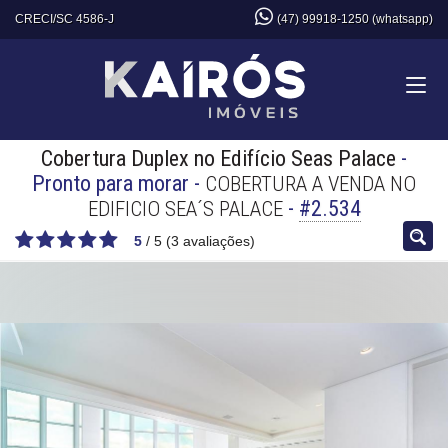
CRECI/SC 4586-J
(47) 99918-1250 (whatsapp)
Cobertura Duplex no Edifício Seas Palace
-
Pronto para morar
-
COBERTURA A VENDA NO
-
#2.534
EDIFICIO SEA´S PALACE
5
/
5
(
3
avaliações)