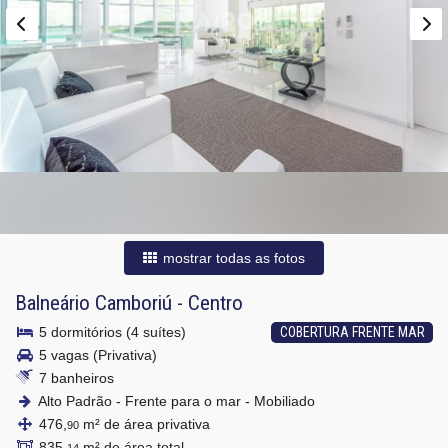
mostrar todas as fotos
Balneário Camboriú
-
Centro
5 dormitórios (4 suítes)
COBERTURA FRENTE MAR
5 vagas (Privativa)
7 banheiros
Alto Padrão - Frente para o mar - Mobiliado
476,
m² de área privativa
90
835,
m² de área total