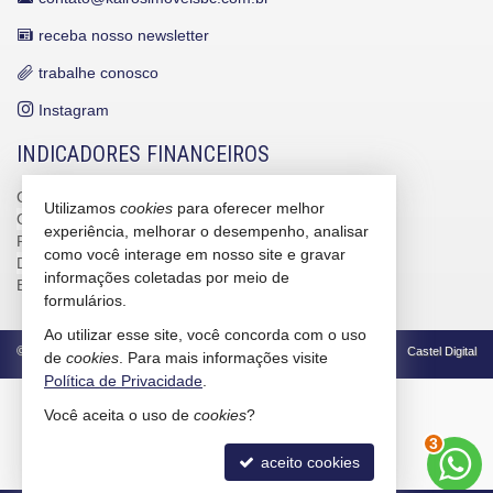
receba nosso newsletter
trabalhe conosco
Instagram
INDICADORES FINANCEIROS
CUB /
SC
R$ 3.151,24
Utilizamos
cookies
para oferecer melhor
CUB /
SC
variação
0,95%
experiência, melhorar o desempenho, analisar
Poupança
0,6738%
como você interage em nosso site e gravar
Dólar Comercial
R$ 5,10
informações coletadas por meio de
Euro
R$ 5,88
formulários.
Ao utilizar esse site, você concorda com o uso
©
2026
CRECI/SC 4586-J
Política de Privacidade
Castel Digital
de
cookies
. Para mais informações visite
Política de Privacidade
.
Você aceita o uso de
cookies
?
3
aceito cookies