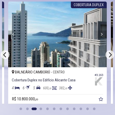
X
COBERTURA DUPLEX
BALNEÁRIO CAMBORIÚ -
CENTRO
6
#3.163
Cobertura Duplex no Edifício Alicante Casa
4
6
5
600,
382,
00
00
R$ 10.800.000,
00