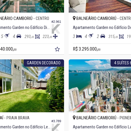
NEÁRIO CAMBORIÚ -
BALNEÁRIO CAMBORIÚ -
CENTRO
CENTR
#2.961
Apartamento Garden no Edifício Diamond Crystal Tower
5
4
3
4
2
293,
223,
315,
19
00
00
00
040.000,
R$ 3.295.000,
00
00
GARDEN DECORADO
4 SUÍTES
AÍ -
BALNEÁRIO CAMBORIÚ -
PRAIA BRAVA
PIONE
#3.789
Apartamento Garden no Edifício Le Blanc