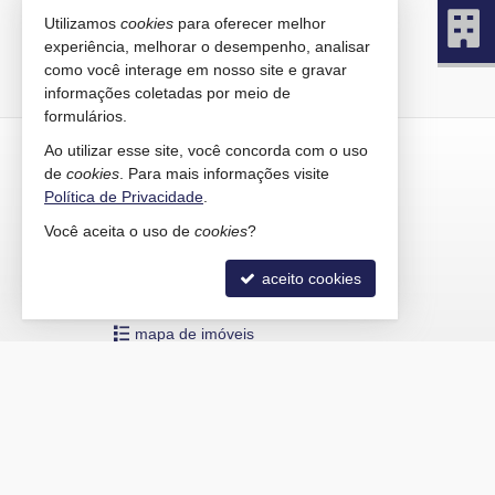
Utilizamos
cookies
para oferecer melhor
experiência, melhorar o desempenho, analisar
como você interage em nosso site e gravar
informações coletadas por meio de
formulários.
KAIRÓS IMÓVEIS
Ao utilizar esse site, você concorda com o uso
de
cookies
. Para mais informações visite
Rua 1121, 100
Política de Privacidade
.
Centro - 88330-783
Você aceita o uso de
cookies
?
Balneário Camboriú /
SC
mapa google
aceito cookies
indicadores financeiros
cadastre seu imóvel
mapa de imóveis
©
Copyright
2015-
2026
Kairós Imóveis -
CRECI/SC 4586-J
— To