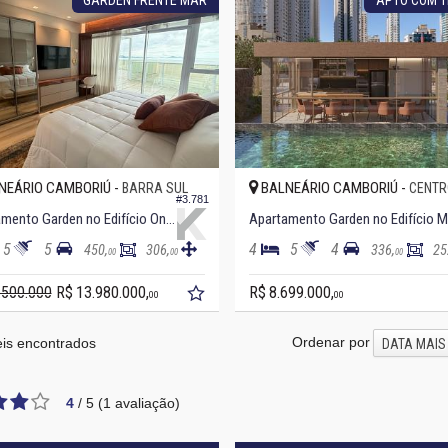
NEÁRIO CAMBORIÚ -
BALNEÁRIO CAMBORIÚ -
BARRA SUL
CENTR
#3.781
Apartamento Garden no Edifício One Tower
A
5
5
4
5
4
450,
306,
336,
25
00
00
00
.500.000
R$ 13.980.000,
R$ 8.699.000,
00
00
Ordenar por
is encontrados
DATA MAIS
4
/
5
(
1
avaliação)