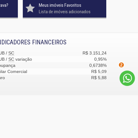
rava?
Meus imóveis Favoritos
Lista de imóveis adicionados
NDICADORES FINANCEIROS
UB /
SC
R$ 3.151,24
UB /
SC
variação
0,95%
oupança
0,6738%
lar Comercial
R$ 5,09
2
uro
R$ 5,88
desenvolvimento:
Castel Digital