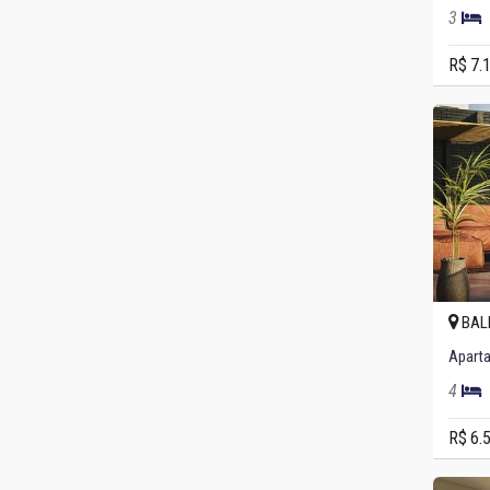
3
R$ 7.
BAL
4
R$ 6.