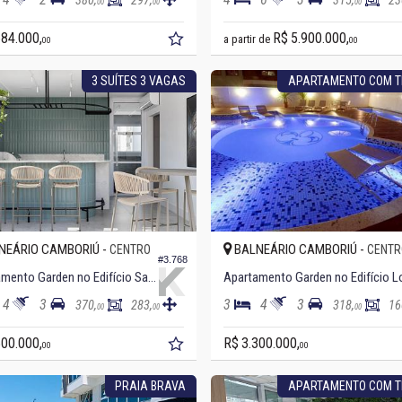
380,
297,
315,
23
00
00
00
684.000,
R$ 5.900.000,
a partir de
00
00
3 SUÍTES 3 VAGAS
APARTAMENTO COM 
NEÁRIO CAMBORIÚ -
BALNEÁRIO CAMBORIÚ -
CENTRO
CENTR
#3.768
Apartamento Garden no Edifício San Telmo
4
3
3
4
3
370,
283,
318,
16
00
00
00
500.000,
R$ 3.300.000,
00
00
PRAIA BRAVA
APARTAMENTO COM 