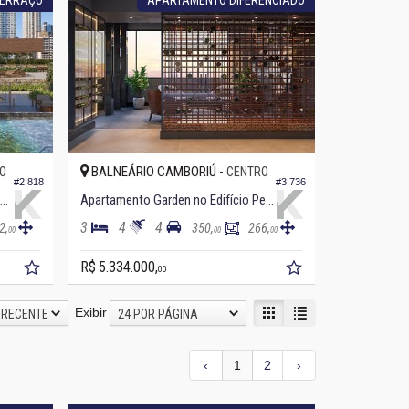
BALNEÁRIO CAMBORIÚ -
O
CENTRO
#2.818
#3.736
partamento Garden no Edifício Marena
Apartamento Garden no Edifício Pericó
3
4
4
2,
350,
266,
00
00
00
R$ 5.334.000,
00
Exibir
 RECENTE
24 POR PÁGINA
‹
1
2
›