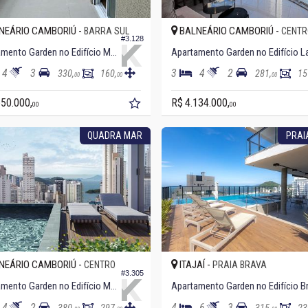
NEÁRIO CAMBORIÚ -
BALNEÁRIO CAMBORIÚ -
BARRA SUL
CENTR
#3.128
Apartamento Garden no Edifício Mendelssohn Residence
4
3
3
4
2
330,
160,
281,
15
00
00
00
650.000,
R$ 4.134.000,
00
00
QUADRA MAR
PRAI
NEÁRIO CAMBORIÚ -
ITAJAÍ -
CENTRO
PRAIA BRAVA
#3.305
Apartamento Garden no Edifício Mar Belle
4
2
4
6
3