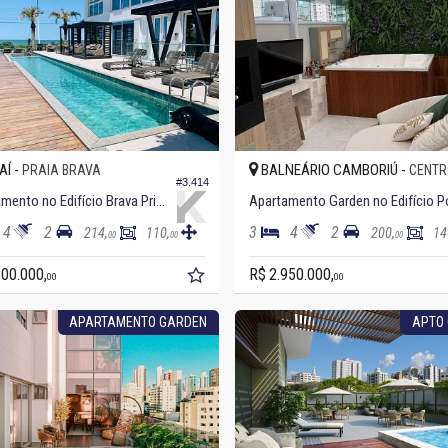
AÍ -
BALNEÁRIO CAMBORIÚ -
PRAIA BRAVA
CENTR
#3.414
Apartamento no Edifício Brava Prime Residence
4
2
3
4
2
214,
110,
200,
14
00
00
00
300.000,
R$ 2.950.000,
00
00
APARTAMENTO GARDEN
APTO