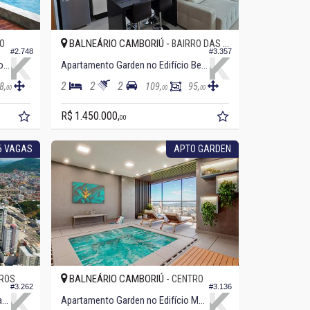
BALNEÁRIO CAMBORIÚ -
O
BAIRRO DAS NAÇÕES
#2.748
#3.357
Apartamento Garden no Edifício Dom
Apartamento Garden no Edifício Bella Vita
2
2
2
8,
109,
95,
00
00
00
R$ 1.450.000,
00
 6 VAGAS
APTO GARDEN
BALNEÁRIO CAMBORIÚ -
IROS
CENTRO
#3.262
#3.136
Apartamento Garden no Edifício Las Brisas
Apartamento Garden no Edifício Magic Sun