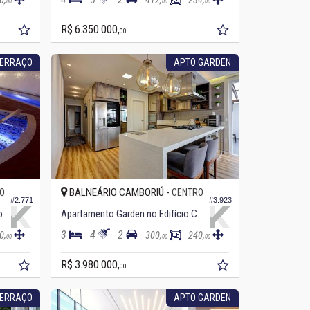
0,
412,
234,
00
00
00
R$ 6.350.000,
00
TERRAÇO
APTO GARDEN
BALNEÁRIO CAMBORIÚ -
O
CENTRO
#2.771
#3.923
Apartamento Garden no Edifício Lorena Cristina
Apartamento Garden no Edifício Cote D´ Azur
3
4
2
0,
300,
240,
00
00
00
R$ 3.980.000,
00
TERRAÇO
APTO GARDEN