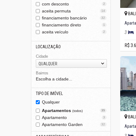
com desconto
2
aceita permuta
14
BAL
financiamento bancário
32
financiamento direto
1
aceita veículo
3
2
R$ 3.
LOCALIZAÇÃO
Cidade
QUALQUER
Bairros
Escolha a cidade...
TIPO DE IMÓVEL
Qualquer
Apartamentos
35
(todos)
BAL
Apartamento
3
Apartamento Garden
32
3