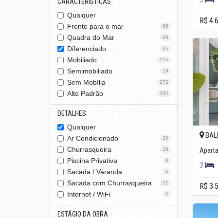
CARACTERÍSTICAS
Qualquer
R$ 4.
Frente para o mar
66
Quadra do Mar
69
Diferenciado
35
Mobiliado
215
Semimobiliado
19
Sem Mobília
272
Alto Padrão
454
DETALHES
Qualquer
BAL
Ar Condicionado
20
Churrasqueira
19
Piscina Privativa
8
3
Sacada / Varanda
6
Sacada com Churrasqueira
22
R$ 3.
Internet / WiFi
4
ESTÁGIO DA OBRA