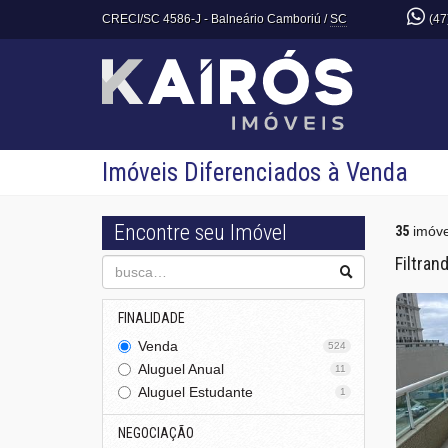
CRECI/SC 4586-J
- Balneário Camboriú /
SC
(47
Imóveis Diferenciados à Venda
Encontre seu Imóvel
35
imóve
Filtran
FINALIDADE
Venda
524
Aluguel Anual
11
Aluguel Estudante
1
NEGOCIAÇÃO