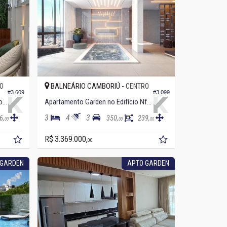
BALNEÁRIO CAMBORIÚ -
O
CENTRO
#3.609
#3.099
Apartamento Garden no Edifício Porto Di Napoli
Apartamento Garden no Edifício Nf Reference
3
4
3
6,
350,
239,
00
00
00
R$ 3.369.000,
00
 GARDEN
APTO GARDEN