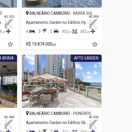
BALNEÁRIO CAMBORIÚ -
O
BARRA SUL
#1.101
#2.959
Apartamento Garden no Edifício La Madeson
Apartamento Garden no Edifício Hyde
4
5
5
9,
402,
302,
00
00
00
R$ 19.874.000,
00
A BRAVA
APTO GARDEN
BALNEÁRIO CAMBORIÚ -
PIONEIROS
#1.480
#2.932
Apartamento Garden no Edifício Brava Garden
Apartamento Garden no Edifício Skyline
4
5
2