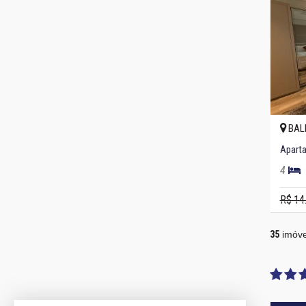
BAL
4
R$ 14
35
imóve