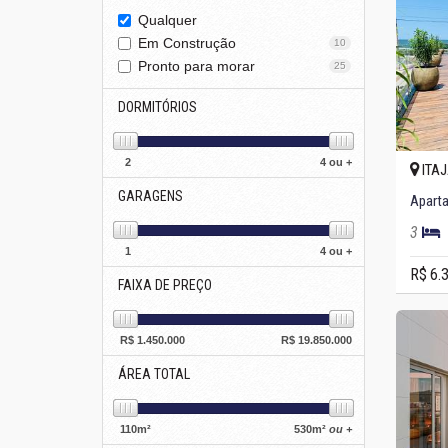
Qualquer
Em Construção
10
Pronto para morar
25
DORMITÓRIOS
2
4 ou +
ITAJ
GARAGENS
3
1
4 ou +
R$ 6.
FAIXA DE PREÇO
R$
1.450.000
R$
19.850.000
ÁREA TOTAL
110
m²
530
m²
ou +