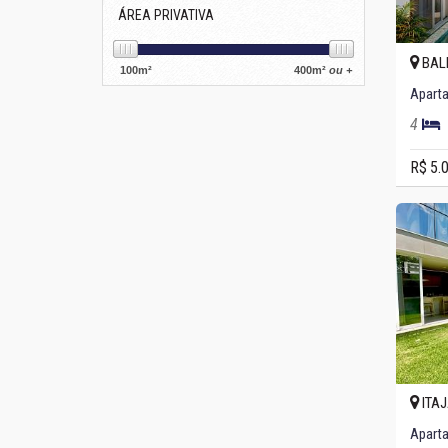
ÁREA PRIVATIVA
BAL
100
m²
400
m²
ou +
4
R$ 5.
ITAJ