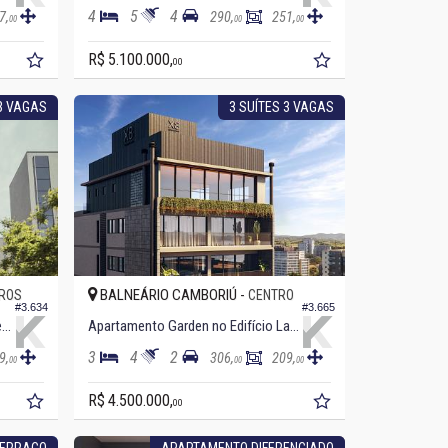
4
5
4
7,
290,
251,
00
00
00
R$ 5.100.000,
00
3 VAGAS
3 SUÍTES 3 VAGAS
BALNEÁRIO CAMBORIÚ -
IROS
CENTRO
#3.634
#3.665
Apartamento no Edifício Empire Residence
Apartamento Garden no Edifício Lagom
3
4
2
9,
306,
209,
00
00
00
R$ 4.500.000,
00
TERRAÇO
APARTAMENTO DIFERENCIADO