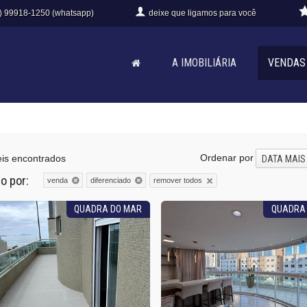
) 99918-1250 (whatsapp)
deixe que
ligamos para você
A IMOBILIÁRIA
VENDAS
Ordenar por
is encontrados
DATA MAIS
do por:
remover todos
venda
diferenciado
QUADRA DO MAR
QUADRA