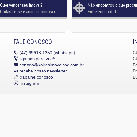
Quer vender seu imóvel?
Não encontrou o que procu
Cadastre-se e anuncie conosco
Entre em contato
FALE CONOSCO
I
(47)
99918-1250 (whatsapp)
C
ligamos para você
C
contato@kairosimoveisbc.com.br
P
receba nosso newsletter
Dó
trabalhe conosco
E
Instagram
dos os direitos reservados.
Política de Privacidade