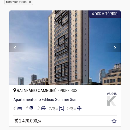
remover todos
4 DORMITÓRIOS
BALNEÁRIO CAMBORIÚ -
PIONEIROS
#3.948
Apartamento no Edifício Summer Sun
4
4
3
270,
140,
00
00
R$ 2.470.000,
00