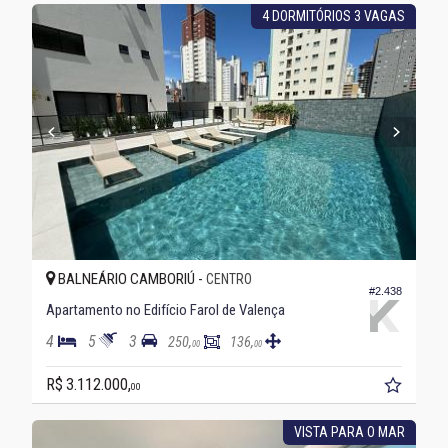
4 DORMITÓRIOS 3 VAGAS
BALNEÁRIO CAMBORIÚ -
CENTRO
#2.438
Apartamento no Edifício Farol de Valença
4
5
3
250,
136,
00
00
R$ 3.112.000,
00
VISTA PARA O MAR