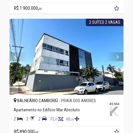
R$ 1.900.000,
00
2 SUÍTES 2 VAGAS
BALNEÁRIO CAMBORIÚ -
PRAIA DOS AMORES
#3.844
Apartamento no Edifício Mar Absoluto
2
3
2
75,
60,
00
00
R$ 890.000,
00