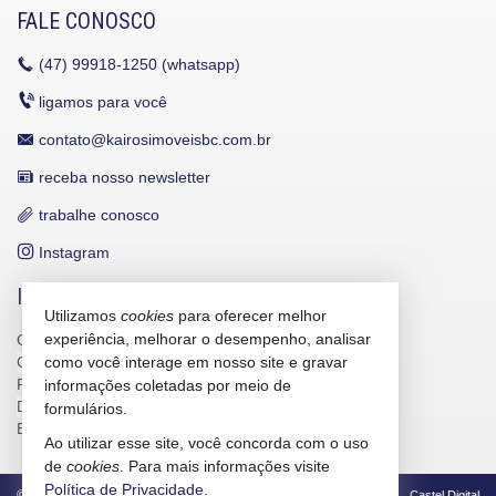
FALE CONOSCO
(47)
99918-1250 (whatsapp)
ligamos para você
contato@kairosimoveisbc.com.br
receba nosso newsletter
trabalhe conosco
Instagram
INDICADORES FINANCEIROS
Utilizamos
cookies
para oferecer melhor
experiência, melhorar o desempenho, analisar
CUB /
SC
R$ 3.151,24
CUB /
SC
variação
0,95%
como você interage em nosso site e gravar
Poupança
0,6738%
informações coletadas por meio de
Dólar Comercial
R$ 5,09
formulários.
Euro
R$ 5,88
Ao utilizar esse site, você concorda com o uso
de
cookies
. Para mais informações visite
Política de Privacidade
.
©
2026
CRECI/SC 4586-J
Política de Privacidade
Castel Digital