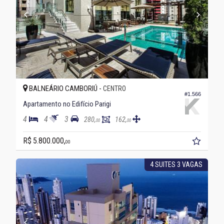
BALNEÁRIO CAMBORIÚ -
CENTRO
#1.566
Apartamento no Edifício Parigi
4
4
3
280,
162,
00
00
R$ 5.800.000,
00
4 SUITES 3 VAGAS