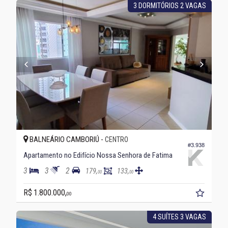
3 DORMITÓRIOS 2 VAGAS
BALNEÁRIO CAMBORIÚ -
CENTRO
#3.938
Apartamento no Edifício Nossa Senhora de Fatima
3
3
2
179,
133,
00
00
R$ 1.800.000,
00
4 SUÍTES 3 VAGAS