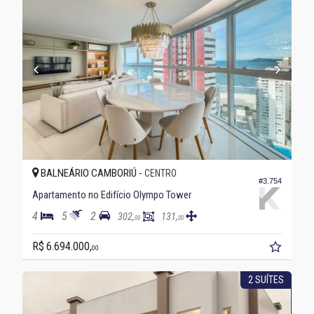
BALNEÁRIO CAMBORIÚ -
CENTRO
#3.754
Apartamento no Edifício Olympo Tower
4
5
2
302,
131,
00
00
R$ 6.694.000,
00
2 SUÍTES