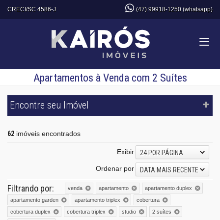
CRECI/SC 4586-J
(47) 99918-1250 (whatsapp)
Apartamentos à Venda com 2 Suítes
Encontre seu Imóvel
62
imóveis encontrados
Exibir
24 POR PÁGINA
Ordenar por
DATA MAIS RECENTE
Filtrando por:
venda
apartamento
apartamento duplex
apartamento garden
apartamento triplex
cobertura
cobertura duplex
cobertura triplex
studio
2 suítes