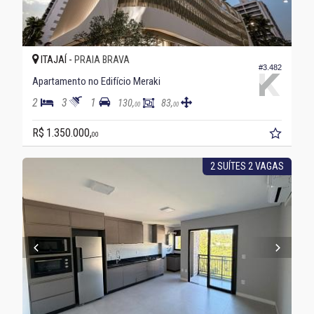
ITAJAÍ -
PRAIA BRAVA
#3.482
Apartamento no Edifício Meraki
2
3
1
130,
83,
00
00
R$ 1.350.000,
00
2 SUÍTES 2 VAGAS