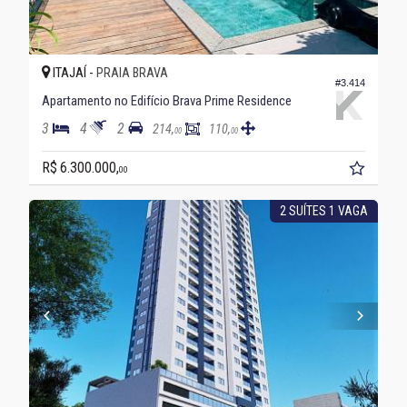
ITAJAÍ -
PRAIA BRAVA
#3.414
Apartamento no Edifício Brava Prime Residence
3
4
2
214,
110,
00
00
R$ 6.300.000,
00
2 SUÍTES 1 VAGA