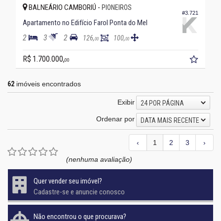
BALNEÁRIO CAMBORIÚ -
PIONEIROS
#3.721
Apartamento no Edifício Farol Ponta do Mel
2
3
2
126,
100,
00
00
R$ 1.700.000,
00
62
imóveis encontrados
Exibir
24 POR PÁGINA
Ordenar por
DATA MAIS RECENTE
‹
1
2
3
›
(nenhuma avaliação)
Quer vender seu imóvel?
Cadastre-se e anuncie conosco
Não encontrou o que procurava?