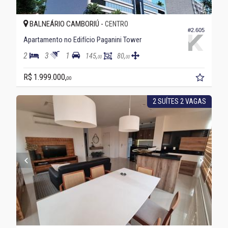
BALNEÁRIO CAMBORIÚ -
CENTRO
#2.605
Apartamento no Edifício Paganini Tower
2
3
1
145,
80,
00
00
R$ 1.999.000,
00
2 SUÍTES 2 VAGAS