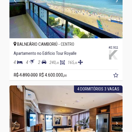
BALNEÁRIO CAMBORIÚ -
CENTRO
#2.911
Apartamento no Edifício Tour Royalle
4
4
2
240,
165,
00
00
R$ 4.890.000
R$ 4.600.000,
00
4 DORMITÓRIOS 3 VAGAS