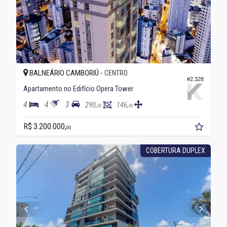
BALNEÁRIO CAMBORIÚ -
CENTRO
#2.328
Apartamento no Edifício Opera Tower
4
4
3
290,
146,
00
00
R$ 3.200.000,
00
COBERTURA DUPLEX