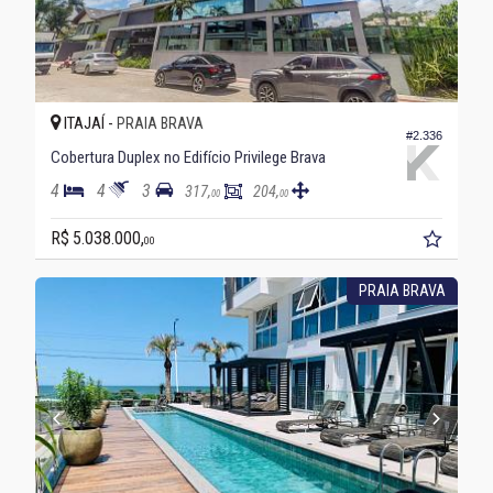
ITAJAÍ -
PRAIA BRAVA
#2.336
Cobertura Duplex no Edifício Privilege Brava
4
4
3
317,
204,
00
00
R$ 5.038.000,
00
PRAIA BRAVA