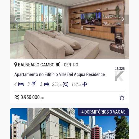
BALNEÁRIO CAMBORIÚ -
CENTRO
#3.326
Apartamento no Edifício Ville Del Acqua Residence
4
3
3
253,
162,
00
00
R$ 3.950.000,
00
4 DORMITÓRIOS 3 VAGAS