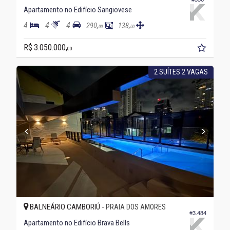
Apartamento no Edifício Sangiovese
4
4
4
290,
138,
00
00
R$ 3.050.000,
00
2 SUÍTES 2 VAGAS
BALNEÁRIO CAMBORIÚ -
PRAIA DOS AMORES
#3.484
Apartamento no Edifício Brava Bells