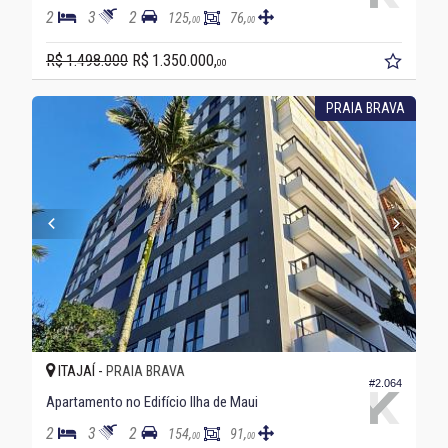
2
3
2
125,
76,
00
00
R$ 1.498.000
R$ 1.350.000,
00
PRAIA BRAVA
ITAJAÍ -
PRAIA BRAVA
#2.064
Apartamento no Edifício Ilha de Maui
2
3
2
154,
91,
00
00