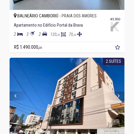
BALNEÁRIO CAMBORIÚ -
PRAIA DOS AMORES
#3.950
Apartamento no Edifício Portal da Brava
2
3
2
120,
70,
00
00
R$ 1.490.000,
00
2 SUÍTES