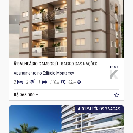
BALNEÁRIO CAMBORIÚ -
BAIRRO DAS NAÇÕES
#3.899
Apartamento no Edifício Monterrey
2
2
1
110,
62,
00
00
R$ 963.000,
00
4 DORMITÓRIOS 3 VAGAS