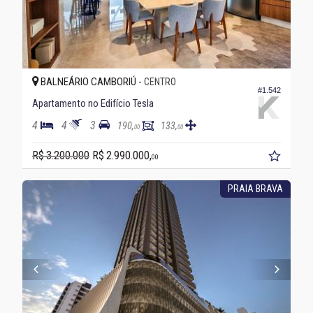
BALNEÁRIO CAMBORIÚ -
CENTRO
#1.542
Apartamento no Edifício Tesla
4
4
3
190,
133,
00
00
R$ 3.200.000
R$ 2.990.000,
00
PRAIA BRAVA