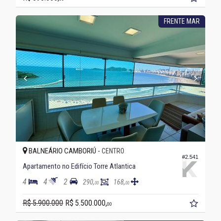
FRENTE MAR
BALNEÁRIO CAMBORIÚ -
CENTRO
#2.541
Apartamento no Edifício Torre Atlantica
4
4
2
290,
168,
00
00
R$ 5.900.000
R$ 5.500.000,
00