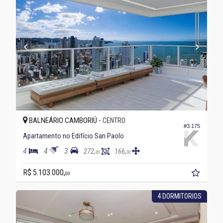
BALNEÁRIO CAMBORIÚ -
CENTRO
#3.175
Apartamento no Edifício San Paolo
4
4
3
272,
166,
00
00
R$ 5.103.000,
00
4 DORMITORIOS