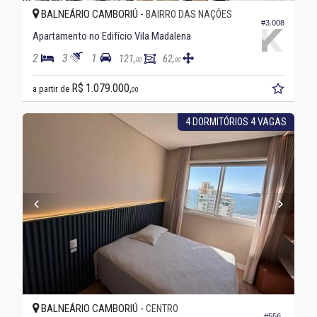
BALNEÁRIO CAMBORIÚ -
BAIRRO DAS NAÇÕES
#3.008
Apartamento no Edifício Vila Madalena
2
3
1
121,
62,
00
00
R$ 1.079.000,
a partir de
00
4 DORMITÓRIOS 4 VAGAS
BALNEÁRIO CAMBORIÚ -
CENTRO
#556