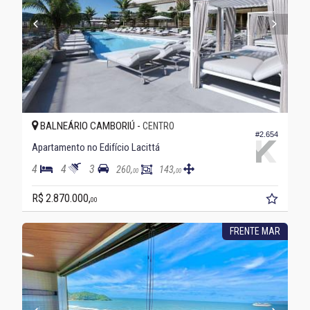
BALNEÁRIO CAMBORIÚ -
CENTRO
#2.654
Apartamento no Edifício Lacittá
4
4
3
260,
143,
00
00
R$ 2.870.000,
00
FRENTE MAR