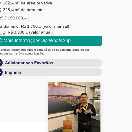
182,
m² de área privativa
00
228,
m² de área total
00
$ 3.190.000,
00
ndomínio: R$ 1.790,
(valor mensal)
00
PTU
: R$ 3.900,
(valor anual)
00
Mais Informações via WhatsApp
 preços, disponibilidades e condições de pagamento poderão ser
terados sem prévia comunicação.
Adicionar aos Favoritos
Imprimir