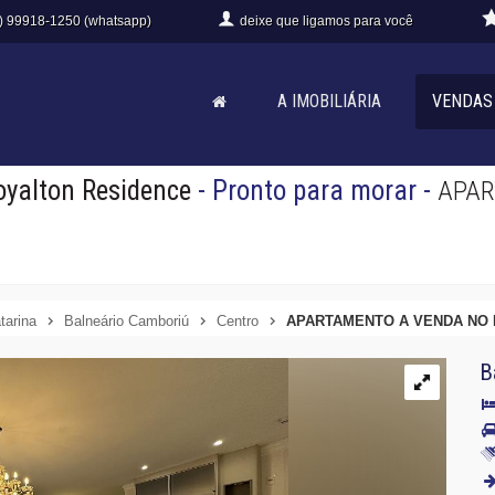
) 99918-1250 (whatsapp)
deixe que
ligamos para você
A IMOBILIÁRIA
VENDAS
oyalton Residence
- Pronto para morar
-
APAR
tarina
Balneário Camboriú
Centro
APARTAMENTO A VENDA NO 
B