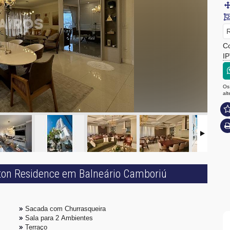
R
Co
I
Os
al
lton Residence em Balneário Camboriú
Sacada com Churrasqueira
Sala para 2 Ambientes
Terraço