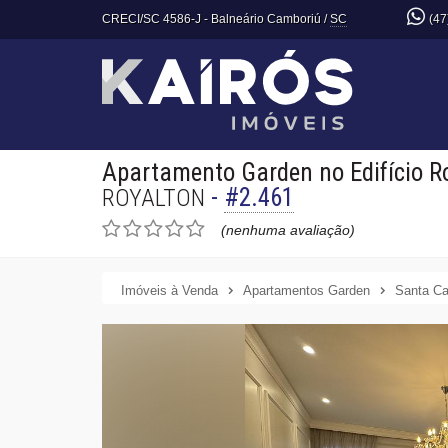
CRECI/SC 4586-J
- Balneário Camboriú /
SC
(47
Apartamento Garden no Edifício R
-
#2.461
ROYALTON
(nenhuma avaliação)
Imóveis à Venda
Apartamentos Garden
Santa Ca