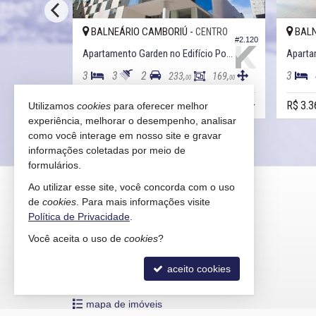
BALNEÁRIO CAMBORIÚ -
BALN
ENTRO
CENTRO
#2.771
#2.120
Apartamento Garden no Edifício Lorena Cristina
Apartamento Garden no Edifício Portinax
3
3
2
3
160,
233,
169,
00
00
00
R$ 2.605.000,
R$ 3.3
Utilizamos
cookies
para oferecer melhor
00
experiência, melhorar o desempenho, analisar
como você interage em nosso site e gravar
informações coletadas por meio de
formulários.
KAIRÓS IMÓVEIS
Ao utilizar esse site, você concorda com o uso
de
cookies
. Para mais informações visite
Rua 1121, 100
Política de Privacidade
.
Centro - 88330-783
Você aceita o uso de
cookies
?
Balneário Camboriú /
SC
mapa google
aceito cookies
indicadores financeiros
cadastre seu imóvel
mapa de imóveis