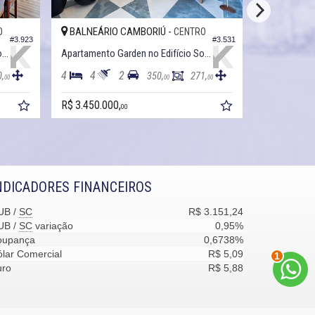
BALNEÁRIO CAMBORIÚ -
BALNEÁRI
O
CENTRO
#3.923
#3.531
Apartamento Garden no Edifício Cote D´ Azur
Apartamento Garden no Edifício Solar Di Capri
4
4
2
3
3
0,
350,
271,
00
00
00
R$ 3.450.000,
R$ 2.480.00
00
NDICADORES FINANCEIROS
UB /
SC
R$ 3.151,24
UB /
SC
variação
0,95%
oupança
0,6738%
2
lar Comercial
R$ 5,09
uro
R$ 5,88