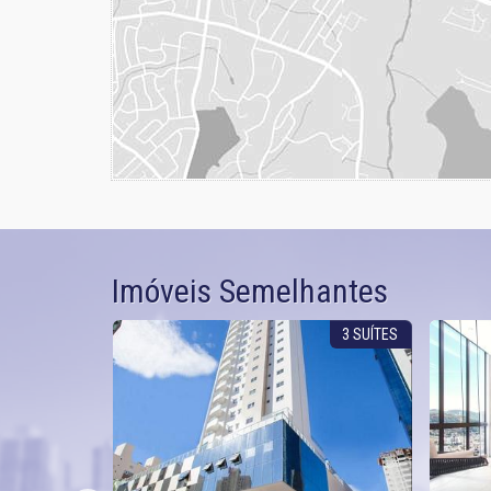
Imóveis Semelhantes
OM TERRAÇO
3 SUÍTES