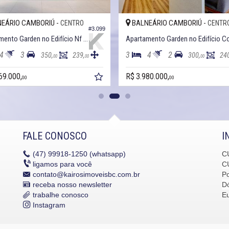
EÁRIO CAMBORIÚ -
BALNEÁRIO CAMBORIÚ -
CENTRO
CENTR
#3.099
Apartamento Garden no Edifício Nf Reference
4
3
3
4
2
350,
239,
300,
24
00
00
00
69.000,
R$ 3.980.000,
00
00
FALE CONOSCO
I
(47)
99918-1250 (whatsapp)
C
ligamos para você
C
contato@kairosimoveisbc.com.br
P
receba nosso newsletter
Dó
trabalhe conosco
E
Instagram