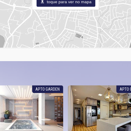
toque para ver no mapa
APTO GARDEN
APTO 