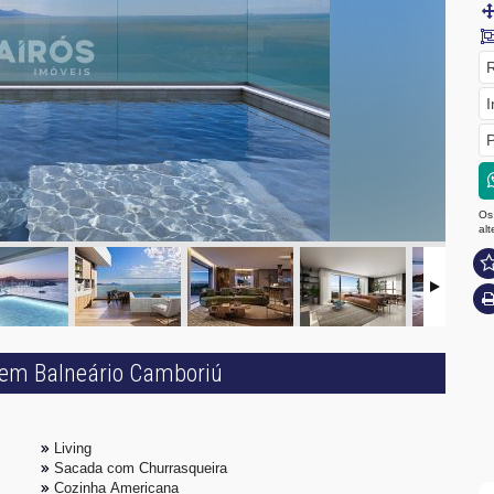
R
I
P
Os
al
 em Balneário Camboriú
Living
Sacada com Churrasqueira
Cozinha Americana