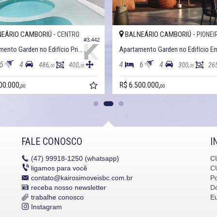
EÁRIO CAMBORIÚ -
BALNEÁRIO CAMBORIÚ -
CENTRO
PIONEI
#3.442
Apartamento Garden no Edifício Privilége Residence
5
4
4
6
4
486,
400,
300,
26
00
00
00
00.000,
R$ 6.500.000,
00
00
FALE CONOSCO
I
(47)
99918-1250 (whatsapp)
C
ligamos para você
C
contato@kairosimoveisbc.com.br
P
receba nosso newsletter
Dó
trabalhe conosco
E
Instagram