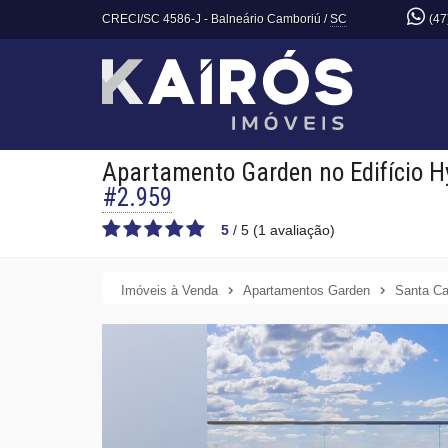
CRECI/SC 4586-J
- Balneário Camboriú /
SC
(47
Apartamento Garden no Edifício H
#2.959
5
/
5
(
1
avaliação)
Imóveis à Venda
Apartamentos Garden
Santa Ca