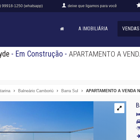
) 99918-1250 (whatsapp)
deixe que
ligamos para você
A IMOBILIÁRIA
VENDAS
yde
- Em Construção
-
APARTAMENTO A VENDA
tarina
Balneário Camboriú
Barra Sul
APARTAMENTO A VENDA N
B