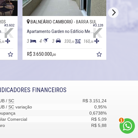
BALNEÁRIO CAMBORIÚ -
BALNEÁRI
ROS
BARRA SUL
#3.602
#3.128
Apartamento Garden no Edifício Empire Residence
Apartamento Garden no Edifício Mendelssohn Residence
3
4
3
4
5
5,
330,
160,
00
00
00
R$ 3.650.000,
R$ 5.100.00
00
NDICADORES FINANCEIROS
UB /
SC
R$ 3.151,24
UB /
SC
variação
0,95%
oupança
0,6738%
2
lar Comercial
R$ 5,09
uro
R$ 5,88