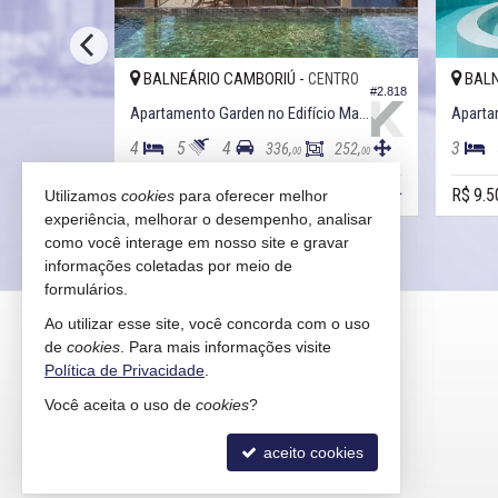
BALNEÁRIO CAMBORIÚ -
BALN
ARRA SUL
CENTRO
#3.650
#2.818
Apartamento Garden no Edifício Royal Garden
Apartamento Garden no Edifício Marena
4
5
4
3
352,
336,
252,
00
00
00
R$ 8.699.000,
R$ 9.5
Utilizamos
cookies
para oferecer melhor
00
experiência, melhorar o desempenho, analisar
como você interage em nosso site e gravar
informações coletadas por meio de
formulários.
KAIRÓS IMÓVEIS
Ao utilizar esse site, você concorda com o uso
de
cookies
. Para mais informações visite
Rua 1121, 100
Política de Privacidade
.
Centro - 88330-783
Você aceita o uso de
cookies
?
Balneário Camboriú /
SC
mapa google
aceito cookies
indicadores financeiros
cadastre seu imóvel