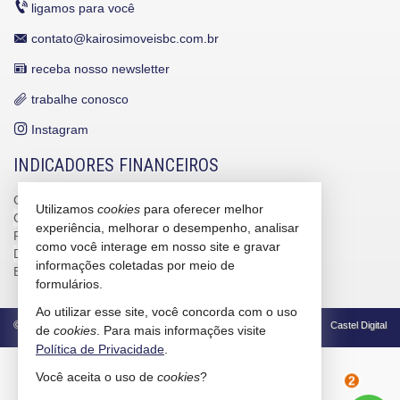
ligamos para você
contato@kairosimoveisbc.com.br
receba nosso newsletter
trabalhe conosco
Instagram
INDICADORES FINANCEIROS
CUB /
SC
R$ 3.151,24
Utilizamos
cookies
para oferecer melhor
CUB /
SC
variação
0,95%
experiência, melhorar o desempenho, analisar
Poupança
0,6738%
como você interage em nosso site e gravar
Dólar Comercial
R$ 5,09
informações coletadas por meio de
Euro
R$ 5,88
formulários.
Ao utilizar esse site, você concorda com o uso
©
2026
CRECI/SC 4586-J
Política de Privacidade
Castel Digital
de
cookies
. Para mais informações visite
Política de Privacidade
.
Você aceita o uso de
cookies
?
2