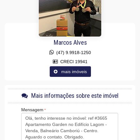
Sacada com Churrasqueira
Sala de Jantar
Sala para 2 Ambientes
Terraço
Cozinha
Espaço Gourmet
Lavabo
Banheiro de Serviço
Marcos Alves
Banheiro Social
(47) 9.9918-1250
Características do Empreendimento
Gerador
CRECI 19941
Sala de Jogos
mais imóveis
Salão de Festas
Piscina
Espaço Gourmet
Espaço Fitness
Portaria 24h
Mais informações sobre este imóvel
Medidores Individuais
Captação de Água
Mensagem
Portão Eletrônico
Playground
Automação Predial
Bicicletário
Câmeras de Segurança
Gás Central