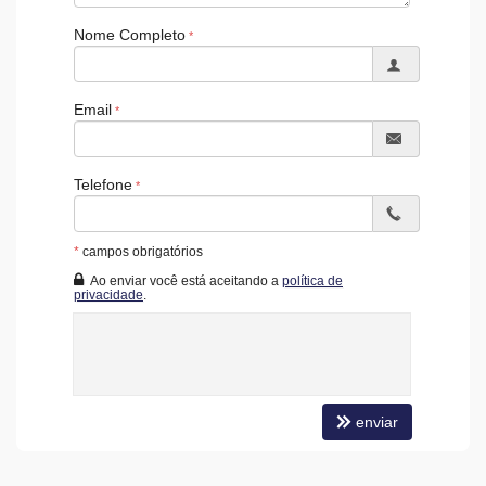
Elevador
Nome Completo
Entrada para Banhistas
Box de Praia
Hall Decorado e Mobiliado
RoofTop
Email
Estar Social
Acessibilidade para PNE
Telefone
*
campos obrigatórios
Ao enviar você está aceitando a
política de
privacidade
.
enviar