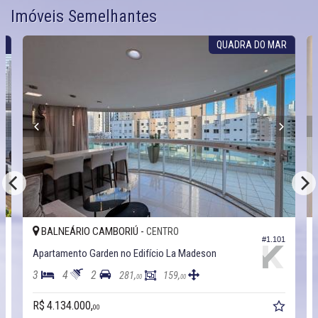
Imóveis Semelhantes
R
QUADRA DO MAR
BALNEÁRIO CAMBORIÚ -
CENTRO
5
#1.101
Apartamento Garden no Edifício La Madeson
3
4
2
281,
159,
00
00
R$ 4.134.000,
00