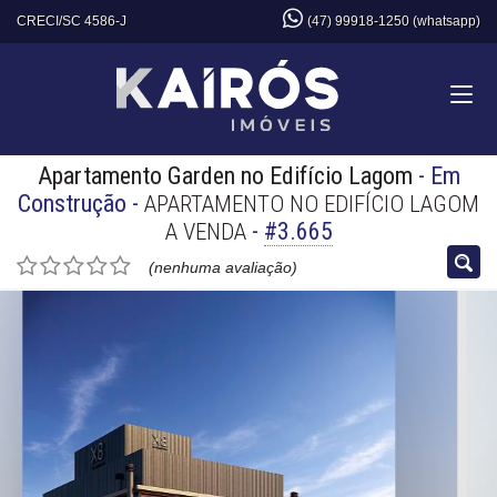
CRECI/SC 4586-J
(47) 99918-1250 (whatsapp)
Apartamento Garden no Edifício Lagom
- Em
Construção
-
APARTAMENTO NO EDIFÍCIO LAGOM
-
#3.665
A VENDA
(nenhuma avaliação)