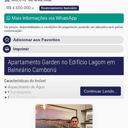
00
R$ 4.500.000,
financiamento bancário
00
Mais Informações via WhatsApp
Os preços, disponibilidades e condições de pagamento poderão ser alterados sem prévia
comunicação.
Adicionar aos Favoritos
Imprimir
Apartamento Garden no Edifício Lagom em
Balneário Camboriú
Características do Imóvel
Aquecimento de Água
Continuar Lendo...
Churrasqueira
Piso Porcelanato
Infra para Ar Split
Acabamento em Gesso
Aceita Pet
Área de Serviço
Living