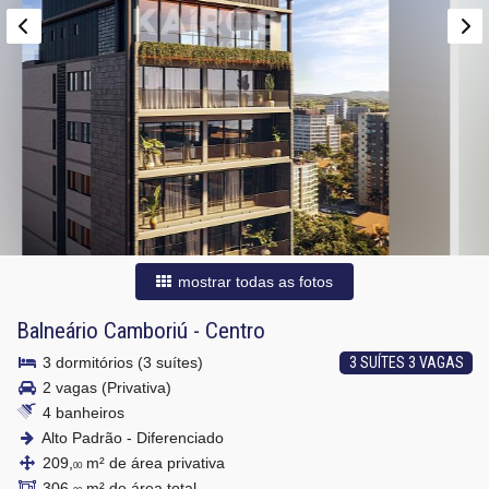
mostrar todas as fotos
Balneário Camboriú
-
Centro
3 dormitórios (3 suítes)
3 SUÍTES 3 VAGAS
2 vagas (Privativa)
4 banheiros
Alto Padrão - Diferenciado
209,
m² de área privativa
00
306,
m² de área total