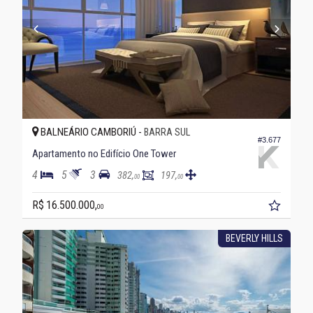
BALNEÁRIO CAMBORIÚ -
BARRA SUL
#3.677
Apartamento no Edifício One Tower
4
5
3
382,
197,
00
00
R$ 16.500.000,
00
BEVERLY HILLS