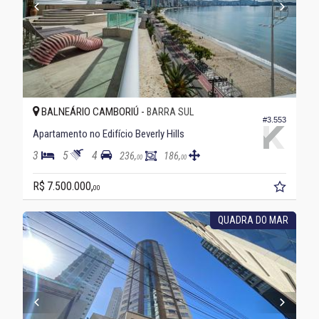
BALNEÁRIO CAMBORIÚ -
BARRA SUL
#3.553
Apartamento no Edifício Beverly Hills
3
5
4
236,
186,
00
00
R$ 7.500.000,
00
QUADRA DO MAR