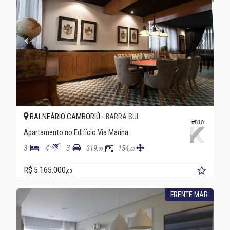
BALNEÁRIO CAMBORIÚ -
BARRA SUL
#810
Apartamento no Edifício Via Marina
3
4
3
319,
154,
00
00
R$ 5.165.000,
00
FRENTE MAR