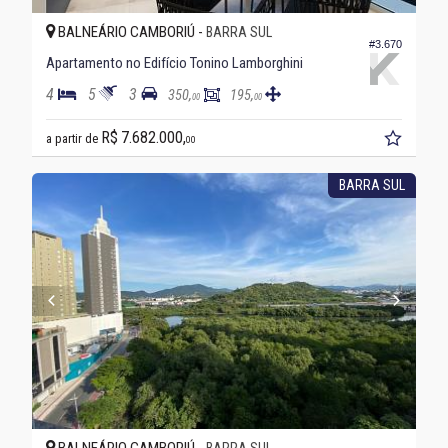
BALNEÁRIO CAMBORIÚ -
BARRA SUL
#3.670
Apartamento no Edifício Tonino Lamborghini
4
5
3
350,
195,
00
00
R$ 7.682.000,
a partir de
00
BARRA SUL