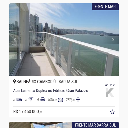
FRENTE MAR
BALNEÁRIO CAMBORIÚ -
BARRA SUL
#1.112
Apartamento Duplex no Edifício Gran Palazzo
5
5
4
535,
280,
00
00
R$ 17.450.000,
00
FRENTE MAR BARRA SUL