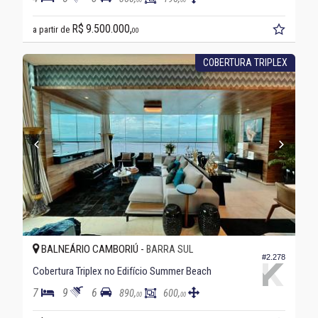
R$ 9.500.000,
a partir de
00
COBERTURA TRIPLEX
BALNEÁRIO CAMBORIÚ -
BARRA SUL
#2.278
Cobertura Triplex no Edifício Summer Beach
7
9
6
890,
600,
00
00