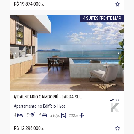
R$ 19.874.000,
00
4 SUÍTES FRENTE MAR
BALNEÁRIO CAMBORIÚ -
BARRA SUL
#2.958
Apartamento no Edifício Hyde
4
5
4
310,
233,
00
00
R$ 12.298.000,
00