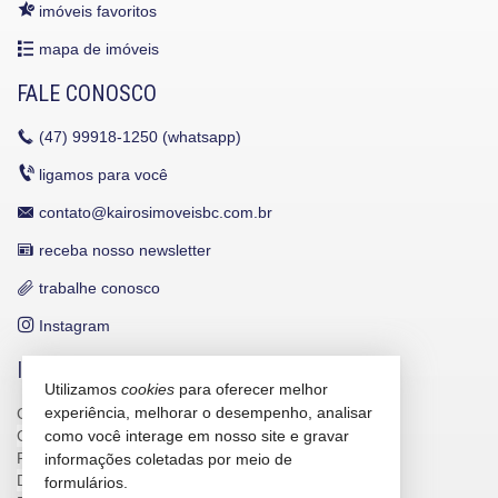
imóveis favoritos
mapa de imóveis
FALE CONOSCO
(47)
99918-1250 (whatsapp)
ligamos para você
contato@kairosimoveisbc.com.br
receba nosso newsletter
trabalhe conosco
Instagram
INDICADORES FINANCEIROS
Utilizamos
cookies
para oferecer melhor
experiência, melhorar o desempenho, analisar
CUB /
SC
R$ 3.151,24
CUB /
SC
variação
0,95%
como você interage em nosso site e gravar
Poupança
0,6738%
informações coletadas por meio de
Dólar Comercial
R$ 5,10
formulários.