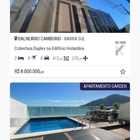
BALNEÁRIO CAMBORIÚ -
BARRA SUL
#2.499
Cobertura Duplex no Edifício Holambra
3
4
4
415,
270,
00
00
R$ 8.000.000,
00
APARTAMENTO GARDEN