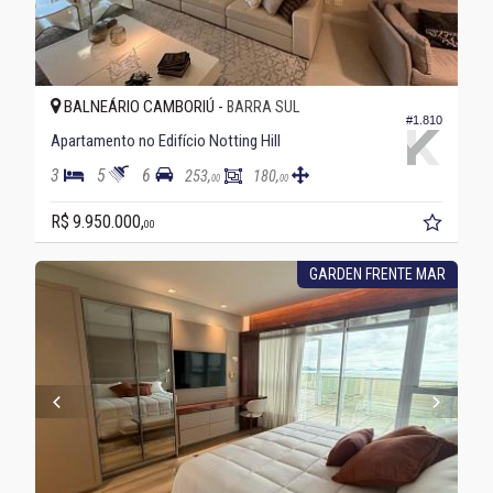
BALNEÁRIO CAMBORIÚ -
BARRA SUL
#1.810
Apartamento no Edifício Notting Hill
3
5
6
253,
180,
00
00
R$ 9.950.000,
00
GARDEN FRENTE MAR