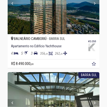
BALNEÁRIO CAMBORIÚ -
BARRA SUL
#3.058
Apartamento no Edifício Yachthouse
4
5
3
356,
262,
00
00
R$ 8.490.000,
00
BARRA SUL