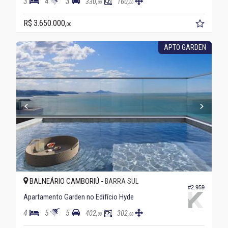
3
4
3
330,
160,
00
00
R$ 3.650.000,
00
APTO GARDEN
BALNEÁRIO CAMBORIÚ -
BARRA SUL
#2.959
Apartamento Garden no Edifício Hyde
4
5
5
402,
302,
00
00