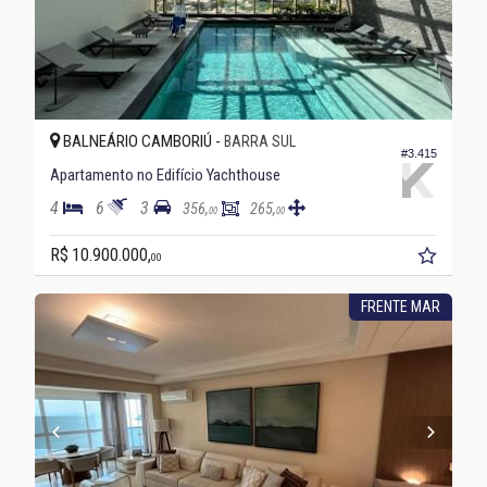
BALNEÁRIO CAMBORIÚ -
BARRA SUL
#3.415
Apartamento no Edifício Yachthouse
4
6
3
356,
265,
00
00
R$ 10.900.000,
00
FRENTE MAR