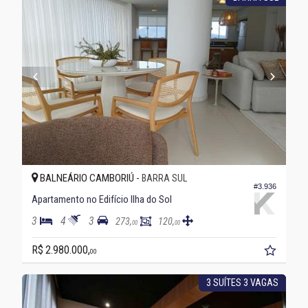
BALNEÁRIO CAMBORIÚ -
BARRA SUL
#3.936
Apartamento no Edifício Ilha do Sol
3
4
3
273,
120,
00
00
R$ 2.980.000,
00
3 SUÍTES 3 VAGAS