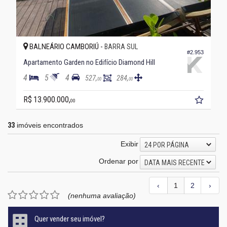
BALNEÁRIO CAMBORIÚ -
BARRA SUL
#2.953
Apartamento Garden no Edifício Diamond Hill
4
5
4
527,
284,
00
00
R$ 13.900.000,
00
33
imóveis encontrados
Exibir
24 POR PÁGINA
Ordenar por
DATA MAIS RECENTE
‹
1
2
›
(nenhuma avaliação)
Quer vender seu imóvel?