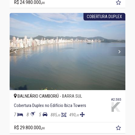
R$ 24.980.000,
00
COBERTURA DUPLEX
BALNEÁRIO CAMBORIÚ -
BARRA SUL
#2.593
Cobertura Duplex no Edifício Ibiza Towers
7
8
5
885,
490,
00
00
R$ 29.800.000,
00