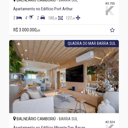
BALNEÁRIO CAMBORIÚ -
BARRA SUL
#3.765
Apartamento no Edifício Port Arthur
3
4
2
180,
127,
00
00
R$ 3.000.000,
00
QUADRA DO MAR BARRA SUL
BALNEÁRIO CAMBORIÚ -
BARRA SUL
#2.924
Apartamento no Edifício Mirante Das Águas