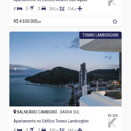
4
5
3
265,
154,
00
00
R$ 4.650.000,
00
TONINO LAMBORGHINI
BALNEÁRIO CAMBORIÚ -
BARRA SUL
#3.318
Apartamento no Edifício Tonino Lamborghini
4
5
3
350,
195,
00
00