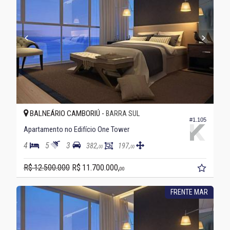
BALNEÁRIO CAMBORIÚ -
BARRA SUL
#1.105
Apartamento no Edifício One Tower
4
5
3
382,
197,
00
00
R$ 12.500.000
R$ 11.700.000,
00
FRENTE MAR