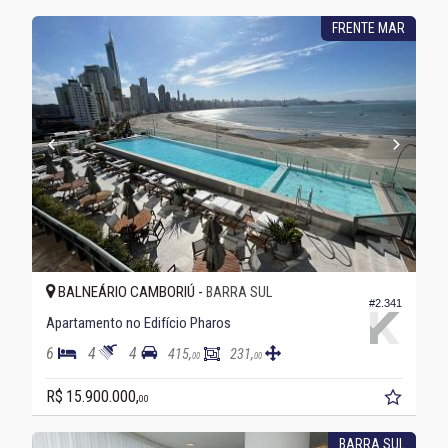
FRENTE MAR
BALNEÁRIO CAMBORIÚ -
BARRA SUL
#2.341
Apartamento no Edifício Pharos
6
4
4
415,
231,
00
00
R$ 15.900.000,
00
BARRA SUL