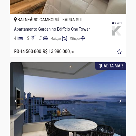
BALNEÁRIO CAMBORIÚ -
BARRA SUL
#3.781
Apartamento Garden no Edifício One Tower
4
5
5
450,
306,
00
00
R$ 14.500.000
R$ 13.980.000,
00
QUADRA MAR