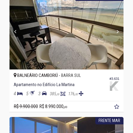
BALNEÁRIO CAMBORIÚ -
BARRA SUL
#3.631
Apartamento no Edifício La Martina
4
5
3
385,
176,
00
00
R$ 9.900.000
R$ 8.990.000,
00
FRENTE MAR