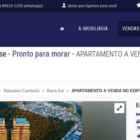
) 99918-1250 (whatsapp)
deixe que
ligamos para você
A IMOBILIÁRIA
VENDAS
se
- Pronto para morar
-
APARTAMENTO A VEN
Balneário Camboriú
Barra Sul
APARTAMENTO A VENDA NO EDIF
B