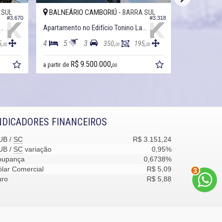
BALNEÁRIO CAMBORIÚ -
BALNEÁRI
 SUL
BARRA SUL
#3.670
#3.318
to no Edifício Tonino Lamborghini
Apartamento no Edifício Tonino Lamborghini
4
5
3
4
5
5,
350,
195,
00
00
00
R$ 9.500.000,
R$
a partir de
a partir de
00
NDICADORES FINANCEIROS
UB /
SC
R$ 3.151,24
UB /
SC
variação
0,95%
oupança
0,6738%
lar Comercial
R$ 5,09
3
uro
R$ 5,88