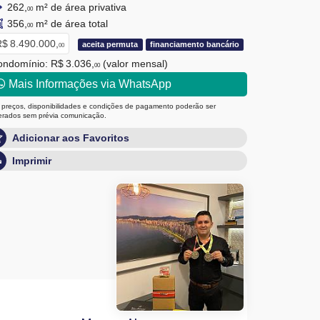
262,
m² de área privativa
00
356,
m² de área total
00
$ 8.490.000,
aceita permuta
financiamento bancário
00
ndomínio: R$ 3.036,
(valor mensal)
00
Mais Informações via WhatsApp
 preços, disponibilidades e condições de pagamento poderão ser
terados sem prévia comunicação.
Adicionar aos Favoritos
Imprimir