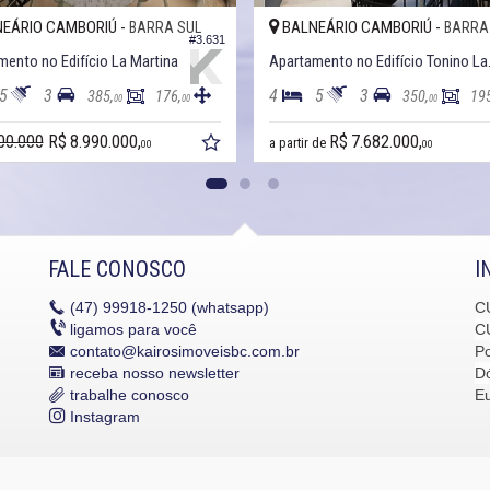
EÁRIO CAMBORIÚ -
BALNEÁRIO CAMBORIÚ -
BARRA SUL
BARRA
#3.631
ento no Edifício La Martina
Apartamen
5
3
4
5
3
385,
176,
350,
19
00
00
00
00.000
R$ 8.990.000,
R$ 7.682.000,
a partir de
00
00
FALE CONOSCO
I
(47)
99918-1250 (whatsapp)
C
ligamos para você
C
contato@kairosimoveisbc.com.br
P
receba nosso newsletter
Dó
trabalhe conosco
E
Instagram