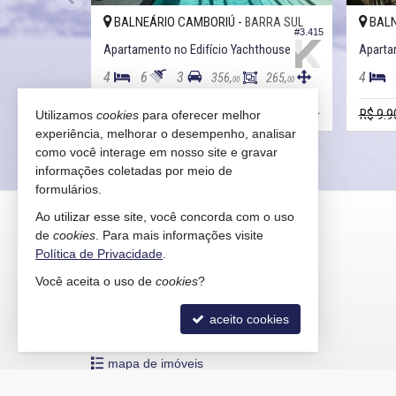
BALNEÁRIO CAMBORIÚ -
BALN
BARRA SUL
#3.415
Apartamento no Edifício Yachthouse
Apartam
4
6
3
4
356,
265,
00
00
R$ 10.900.000,
R$ 9.9
Utilizamos
cookies
para oferecer melhor
00
experiência, melhorar o desempenho, analisar
como você interage em nosso site e gravar
informações coletadas por meio de
formulários.
KAIRÓS IMÓVEIS
Ao utilizar esse site, você concorda com o uso
de
cookies
. Para mais informações visite
Rua 1121, 100
Política de Privacidade
.
Centro - 88330-783
Você aceita o uso de
cookies
?
Balneário Camboriú /
SC
mapa google
aceito cookies
indicadores financeiros
cadastre seu imóvel
mapa de imóveis