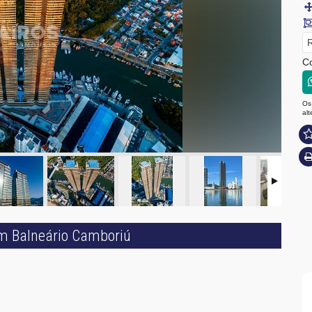
R
Co
Os
al
em Balneário Camboriú