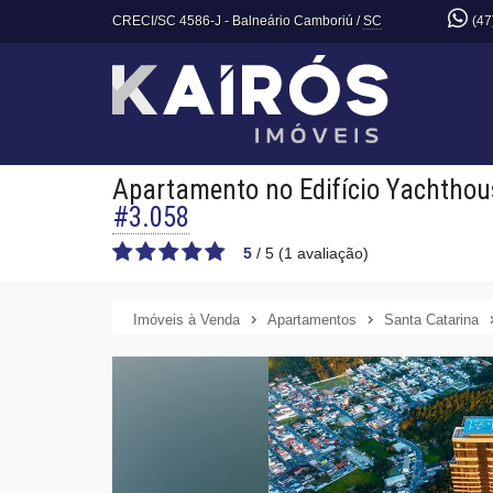
CRECI/SC 4586-J
- Balneário Camboriú /
SC
(47
Apartamento no Edifício Yachthou
#3.058
5
/
5
(
1
avaliação)
Imóveis à Venda
Apartamentos
Santa Catarina