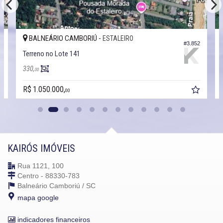
BALNEÁRIO CAMBORIÚ -
ESTALEIRO
3
#3.852
Terreno no Lote 141
330,
00
R$ 1.050.000,
00
KAIRÓS IMÓVEIS
Rua 1121, 100
Centro - 88330-783
Balneário Camboriú /
SC
mapa google
indicadores financeiros