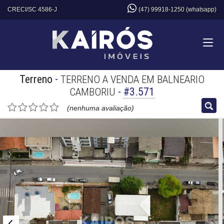
CRECI/SC 4586-J
(47) 99918-1250 (whatsapp)
Terreno
-
TERRENO A VENDA EM BALNEARIO
-
#3.571
CAMBORIU
(nenhuma avaliação)