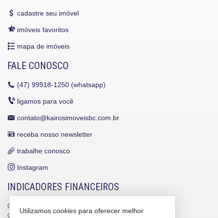
cadastre seu imóvel
imóveis favoritos
mapa de imóveis
FALE CONOSCO
(47)
99918-1250 (whatsapp)
ligamos para você
contato@kairosimoveisbc.com.br
receba nosso newsletter
trabalhe conosco
Instagram
INDICADORES FINANCEIROS
CUB /
SC
R$ 3.151,24
Utilizamos
cookies
para oferecer melhor
CUB /
SC
variação
0,95%