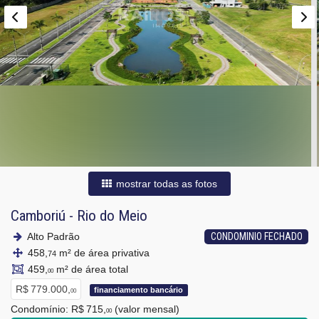
mostrar todas as fotos
Camboriú
-
Rio do Meio
Alto Padrão
CONDOMINIO FECHADO
458,
m² de área privativa
74
459,
m² de área total
00
R$ 779.000,
financiamento bancário
00
Condomínio: R$ 715,
(valor mensal)
00