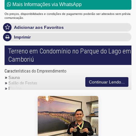
Mais Informações via WhatsApp
Os preços, disponibilidades e condições de pagamento poderão ser alterados sem prévia
comunicação.
Adicionar aos Favoritos
Imprimir
Terreno em Condomínio no Parque do Lago em
Camboriú
Características do Empreendimento
Sauna
Continuar Lendo...
Salão de Festas
Piscina
Quadra Esportiva
Espaço Gourmet
Portaria 24h
Medidores Individuais
Portão Eletrônico
Playground
Piscina Infantil
Câmeras de Segurança