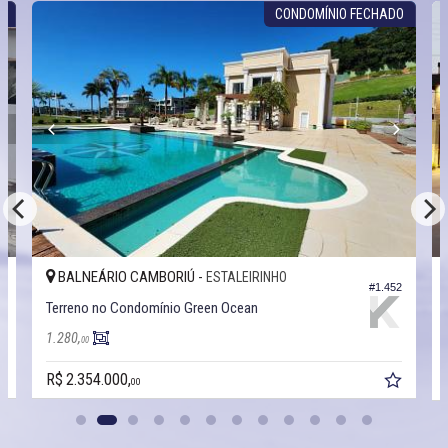
O
CONDOMÍNIO FECHADO
BALNEÁRIO CAMBORIÚ -
ESTALEIRINHO
7
#1.452
Terreno no Condomínio Green Ocean
1.280,
00
R$ 2.354.000,
00