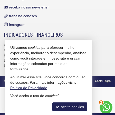
receba nosso newsletter
trabalhe conosco
Instagram
INDICADORES FINANCEIROS
CUB /
SC
R$ 3.151,24
Utilizamos
cookies
para oferecer melhor
CUB /
SC
variação
0,95%
experiência, melhorar o desempenho, analisar
Poupança
0,6738%
como você interage em nosso site e gravar
Dólar Comercial
R$ 5,10
informações coletadas por meio de
Euro
R$ 5,88
formulários.
Ao utilizar esse site, você concorda com o uso
©
2026
CRECI/SC 4586-J
Política de Privacidade
Castel Digital
de
cookies
. Para mais informações visite
Política de Privacidade
.
Você aceita o uso de
cookies
?
2
aceito cookies