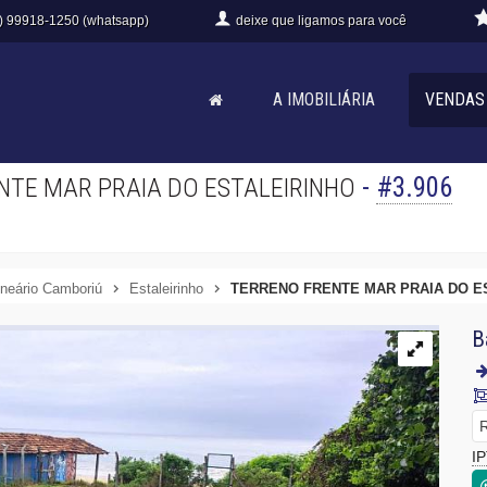
) 99918-1250 (whatsapp)
deixe que
ligamos para você
A IMOBILIÁRIA
VENDAS
-
#3.906
NTE MAR PRAIA DO ESTALEIRINHO
neário Camboriú
Estaleirinho
TERRENO FRENTE MAR PRAIA DO E
B
R
I