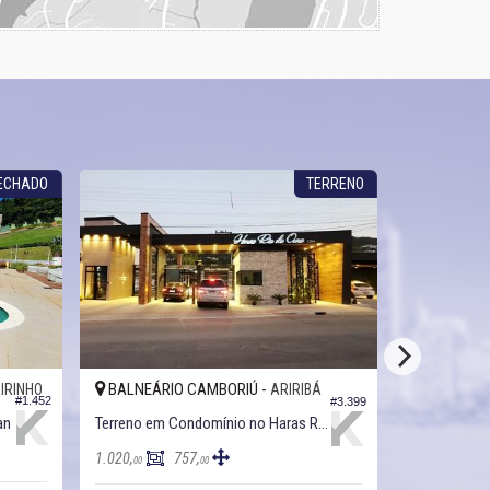
FECHADO
TERRENO
BALNEÁRIO CAMBORIÚ -
BALNEÁRI
IRINHO
ARIRIBÁ
#1.452
#3.399
an
Terreno em Condomínio no Haras Rio do Ouro - Cond. Residencial
Terreno no C
360,
1.020,
757,
00
00
00