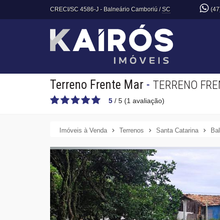
CRECI/SC 4586-J
- Balneário Camboriú /
SC
(47
Terreno Frente Mar
-
TERRENO FRE
5
/
5
(
1
avaliação)
Imóveis à Venda
Terrenos
Santa Catarina
Bal