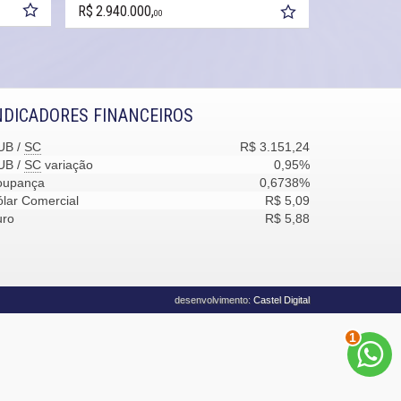
R$ 1.550.00
R$ 2.940.000,
00
NDICADORES FINANCEIROS
UB /
SC
R$ 3.151,24
UB /
SC
variação
0,95%
oupança
0,6738%
lar Comercial
R$ 5,09
uro
R$ 5,88
desenvolvimento:
Castel Digital
2