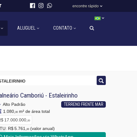
encontre rápido
ALUGUEL
CONTATO
STALEIRINHO
alneário Camboriú
-
Estaleirinho
Alto Padrão
TERRENO FRENTE MAR
1.080,
m² de área total
00
$ 17.000.000,
00
PTU
: R$ 5.761,
(valor anual)
00