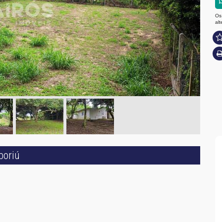
Os
al
boriú