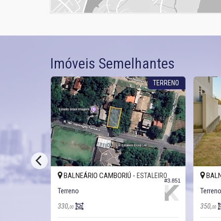
Imóveis Semelhantes
TERRENO
TERRENO
BALNEÁRIO CAMBORIÚ -
BALN
STALEIRO
ESTALEIRO
#3.852
#3.851
Terreno
Terren
330,
350,
00
00