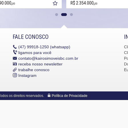
90.000,
R$ 2.354.000,
00
00
FALE CONOSCO
I
(47)
99918-1250 (whatsapp)
C
ligamos para você
C
contato@kairosimoveisbc.com.br
P
receba nosso newsletter
Dó
trabalhe conosco
E
Instagram
dos os direitos reservados.
Política de Privacidade