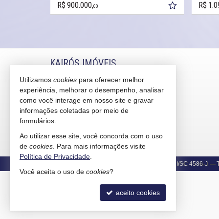
R$ 900.000,
R$ 1.0
00
KAIRÓS IMÓVEIS
Utilizamos
cookies
para oferecer melhor
Rua 1121, 100
experiência, melhorar o desempenho, analisar
Centro - 88330-783
Balneário Camboriú /
SC
como você interage em nosso site e gravar
mapa google
informações coletadas por meio de
formulários.
indicadores financeiros
cadastre seu imóvel
Ao utilizar esse site, você concorda com o uso
mapa de imóveis
de
cookies
. Para mais informações visite
Política de Privacidade
.
©
Copyright
2015-
2026
Kairós Imóveis -
CRECI/SC 4586-J
— To
Você aceita o uso de
cookies
?
aceito cookies