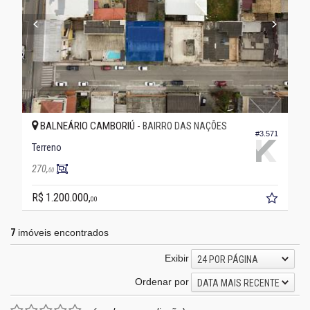
BALNEÁRIO CAMBORIÚ -
BAIRRO DAS NAÇÕES
#3.571
Terreno
270,
00
R$ 1.200.000,
00
7
imóveis encontrados
Exibir
24 POR PÁGINA
Ordenar por
DATA MAIS RECENTE