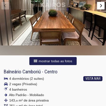
mostrar todas as fotos
Balneário Camboriú
-
Centro
4 dormitórios (2 suítes)
VISTA MAR
2 vagas (Privativa)
4 banheiros
Alto Padrão - Mobiliado
143,
m² de área privativa
00
251,
m² de área total