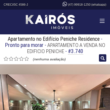
CRECI/SC 4586-J
(47) 99918-1250 (whatsapp)
Apartamento no Edifício Peniche Residence
-
Pronto para morar
-
APARTAMENTO A VENDA NO
-
#3.740
EDIFICIO PENICHE
(nenhuma avaliação)