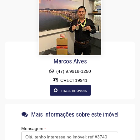
Andar Alto
Vista Mar
Acabamento em Gesso
Móveis Planejados
Fechadura Eletrônica
Vista Panorâmica
Área de Serviço
Sala para 2 Ambientes
Cozinha
Sacada Integrada
Lavabo
Marcos Alves
Sacada Técnica
Demi-Suíte
(47) 9.9918-1250
Características do Empreendimento
CRECI 19941
Sala de Jogos
mais imóveis
Cinema
Piscina
Spa
Espaço Gourmet
Espaço Fitness
Mais informações sobre este imóvel
Medidores Individuais
Playground
Mensagem
Quiosque Externo
Piscina Infantil