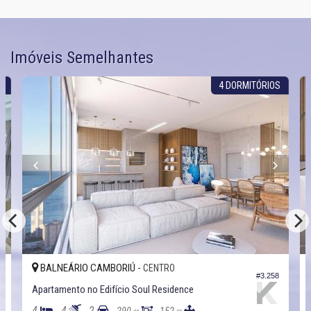
Imóveis Semelhantes
S
4 DORMITÓRIOS
BALNEÁRIO CAMBORIÚ -
CENTRO
8
#3.258
Apartamento no Edifício Soul Residence
4
4
2