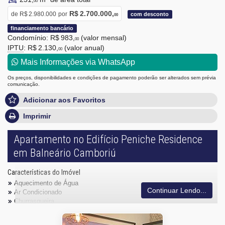
00
R$ 2.700.000,
de
R$ 2.980.000
por
com desconto
00
financiamento bancário
Condomínio: R$ 983,
(valor mensal)
00
IPTU
: R$ 2.130,
(valor anual)
00
Mais Informações via WhatsApp
Os preços, disponibilidades e condições de pagamento poderão ser alterados sem prévia
comunicação.
Adicionar aos Favoritos
Imprimir
Apartamento no Edifício Peniche Residence
em Balneário Camboriú
Características do Imóvel
Aquecimento de Água
Continuar Lendo...
Ar Condicionado
Churrasqueira
Piso Porcelanato
Infra para Ar Split