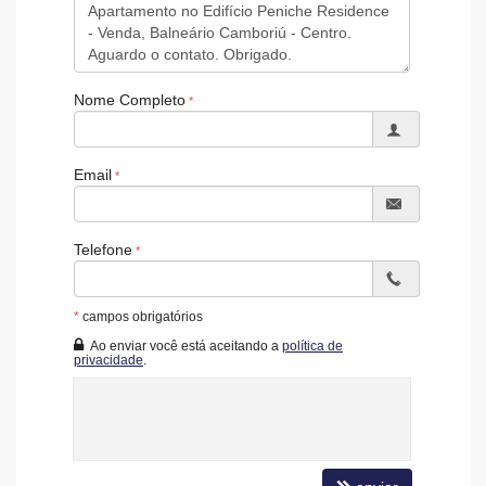
Bicicletário
Gás Central
Elevador
Hall Decorado e Mobiliado
Acessibilidade para PNE
Nome Completo
Email
Telefone
*
campos obrigatórios
Ao enviar você está aceitando a
política de
privacidade
.