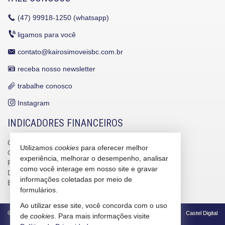
(47)
99918-1250 (whatsapp)
ligamos para você
contato@kairosimoveisbc.com.br
receba nosso newsletter
trabalhe conosco
Instagram
INDICADORES FINANCEIROS
CUB /
SC
R$ 3.151,24
Utilizamos
cookies
para oferecer melhor
CUB /
SC
variação
0,95%
experiência, melhorar o desempenho, analisar
Poupança
0,6738%
como você interage em nosso site e gravar
Dólar Comercial
R$ 5,09
informações coletadas por meio de
Euro
R$ 5,88
formulários.
Ao utilizar esse site, você concorda com o uso
©
2026
CRECI/SC 4586-J
Política de Privacidade
Castel Digital
de
cookies
. Para mais informações visite