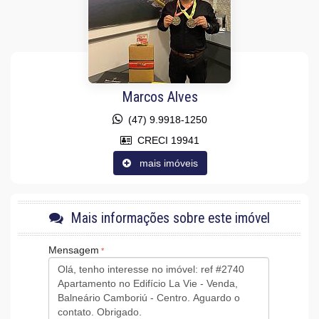
Sala para 2 Ambientes
Cozinha Americana
Lavabo
Sacada Técnica
Características do Empreendimento
Gerador
Sala de Jogos
Marcos Alves
Salão de Festas
Piscina
(47) 9.9918-1250
Quadra Esportiva
Espaço Fitness
CRECI 19941
Medidores Individuais
mais imóveis
Captação de Água
Portão Eletrônico
Playground
Brinquedoteca
Pet Care
Mais informações sobre este imóvel
Quiosque Externo
Piscina Infantil
Mensagem
Bicicletário
Câmeras de Segurança
Gás Central
Elevador
Entrada para Banhistas
Box de Praia