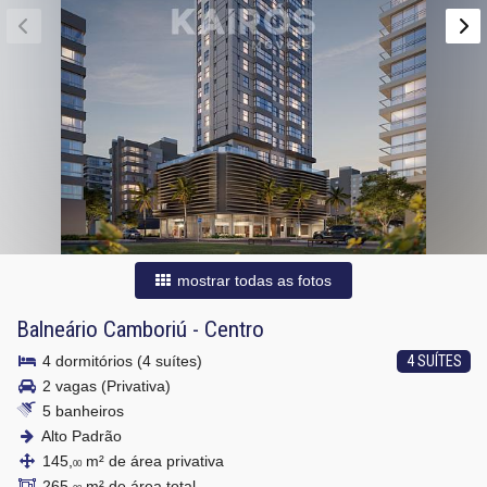
mostrar todas as fotos
Balneário Camboriú
-
Centro
4 dormitórios (4 suítes)
4 SUÍTES
2 vagas (Privativa)
5 banheiros
Alto Padrão
145,
m² de área privativa
00
265,
m² de área total