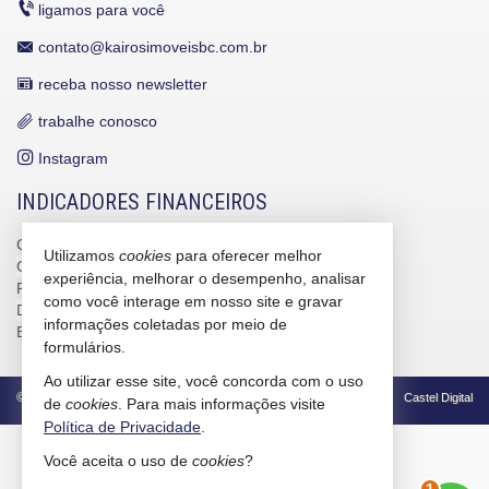
ligamos para você
contato@kairosimoveisbc.com.br
receba nosso newsletter
trabalhe conosco
Instagram
INDICADORES FINANCEIROS
CUB /
SC
R$ 3.151,24
Utilizamos
cookies
para oferecer melhor
CUB /
SC
variação
0,95%
experiência, melhorar o desempenho, analisar
Poupança
0,6738%
como você interage em nosso site e gravar
Dólar Comercial
R$ 5,09
informações coletadas por meio de
Euro
R$ 5,88
formulários.
Ao utilizar esse site, você concorda com o uso
©
2026
CRECI/SC 4586-J
Política de Privacidade
Castel Digital
de
cookies
. Para mais informações visite
Política de Privacidade
.
2
Você aceita o uso de
cookies
?