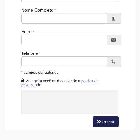
Hall Decorado e Mobiliado
Nome Completo
Infra para Veículos Elétricos
Acessibilidade para PNE
Email
Telefone
*
campos obrigatórios
Ao enviar você está aceitando a
política de
privacidade
.
enviar