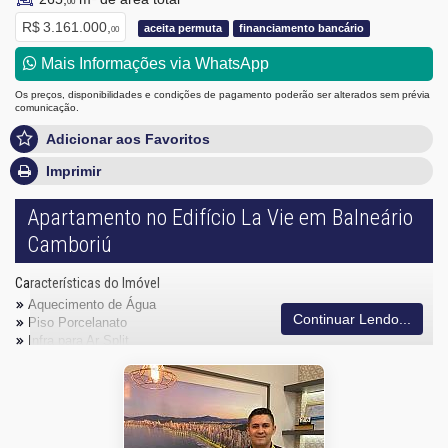
00
R$ 3.161.000,
aceita permuta
financiamento bancário
00
Mais Informações via WhatsApp
Os preços, disponibilidades e condições de pagamento poderão ser alterados sem prévia
comunicação.
Adicionar aos Favoritos
Imprimir
Apartamento no Edifício La Vie em Balneário
Camboriú
Características do Imóvel
Aquecimento de Água
Continuar Lendo...
Piso Porcelanato
Infra para Ar Split
Vista Livre
Acabamento em Gesso
Fechadura Eletrônica
Área de Serviço
Sacada com Churrasqueira