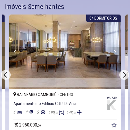
Imóveis Semelhantes
O
04 DORMITÓRIOS
BALNEÁRIO CAMBORIÚ -
CENTRO
0
#3.739
Apartamento no Edifício Città Di Vinci
4
4
2
190,
143,
00
00
R$ 2.950.000,
00