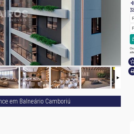
R
P
Os
al
ence em Balneário Camboriú