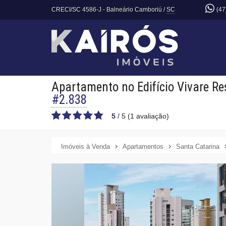
CRECI/SC 4586-J
- Balneário Camboriú /
SC
(47
Apartamento no Edifício Vivare Re
#2.838
5
/
5
(
1
avaliação)
Imóveis à Venda
Apartamentos
Santa Catarina