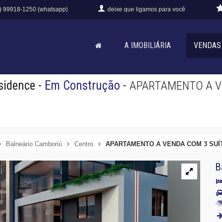
) 99918-1250 (whatsapp)
deixe que
ligamos para você
A IMOBILIÁRIA
VENDAS
sidence
- Em Construção
-
APARTAMENTO A V
Balneário Camboriú
Centro
APARTAMENTO A VENDA COM 3 SUÍ
B