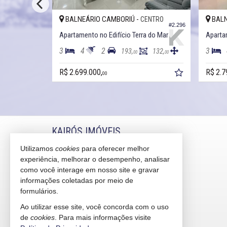
BALNEÁRIO CAMBORIÚ -
BALN
ENTRO
CENTRO
#3.720
#2.296
Apartamento no Edifício Cartagena Residence
Apartamento no Edifício Terra do Mar
3
4
2
3
134,
193,
132,
56
00
00
R$ 2.699.000,
R$ 2.7
00
KAIRÓS IMÓVEIS
Utilizamos
cookies
para oferecer melhor
Rua 1121, 100
experiência, melhorar o desempenho, analisar
Centro - 88330-783
Balneário Camboriú /
SC
como você interage em nosso site e gravar
mapa google
informações coletadas por meio de
formulários.
indicadores financeiros
cadastre seu imóvel
Ao utilizar esse site, você concorda com o uso
mapa de imóveis
de
cookies
. Para mais informações visite