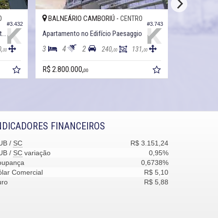
BALNEÁRIO CAMBORIÚ -
BALNEÁRI
O
CENTRO
#3.432
#3.743
Apartamento no Edifício Porto Rotterdam
Apartamento no Edifício Paesaggio
Apartamento
3
4
2
3
4
0,
240,
131,
00
00
00
R$ 2.800.000,
R$ 2.800.00
00
NDICADORES FINANCEIROS
UB /
SC
R$ 3.151,24
UB /
SC
variação
0,95%
oupança
0,6738%
lar Comercial
R$ 5,10
uro
R$ 5,88