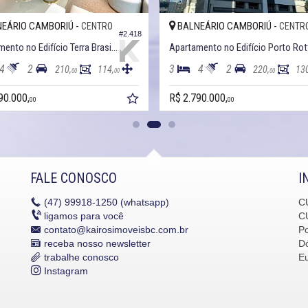
EÁRIO CAMBORIÚ -
BALNEÁRIO CAMBORIÚ -
CENTRO
CENTR
#2.418
Apartamento no Edifício Terra Brasilis
4
2
3
4
2
210,
114,
220,
13
00
00
00
90.000,
R$ 2.790.000,
00
00
FALE CONOSCO
I
(47)
99918-1250 (whatsapp)
C
ligamos para você
C
contato@kairosimoveisbc.com.br
P
receba nosso newsletter
Dó
trabalhe conosco
E
Instagram