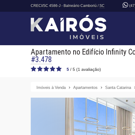
CRECI/SC 4586-J
- Balneário Camboriú /
SC
(47
Apartamento no Edifício Infinity C
#3.478
5
/
5
(
1
avaliação)
Imóveis à Venda
Apartamentos
Santa Catarina