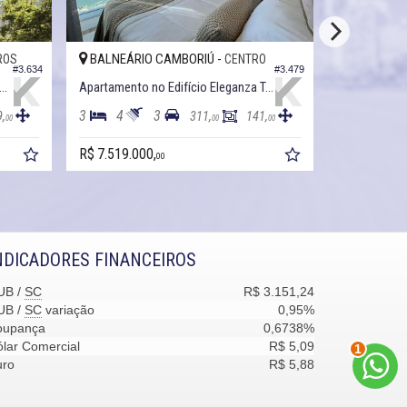
BALNEÁRIO CAMBORIÚ -
BALNEÁRI
ROS
CENTRO
#3.634
#3.479
tamento no Edifício Empire Residence
Apartamento no Edifício Eleganza Tower
3
4
3
4
5
9,
311,
141,
00
00
00
R$ 7.519.000,
R$ 5.723.00
00
NDICADORES FINANCEIROS
UB /
SC
R$ 3.151,24
UB /
SC
variação
0,95%
oupança
0,6738%
2
lar Comercial
R$ 5,09
uro
R$ 5,88