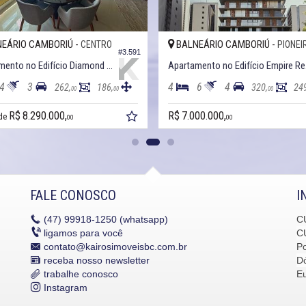
EÁRIO CAMBORIÚ -
BALNEÁRIO CAMBORIÚ -
CENTRO
PIONEI
#3.591
Apartamento no Edifício Diamond Hill
Apar
4
3
4
6
4
262,
186,
320,
24
00
00
00
R$ 8.290.000,
R$ 7.000.000,
 de
00
00
FALE CONOSCO
I
(47)
99918-1250 (whatsapp)
C
ligamos para você
C
contato@kairosimoveisbc.com.br
P
receba nosso newsletter
Dó
trabalhe conosco
E
Instagram