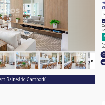
R
a
Co
I
Os
al
t em Balneário Camboriú