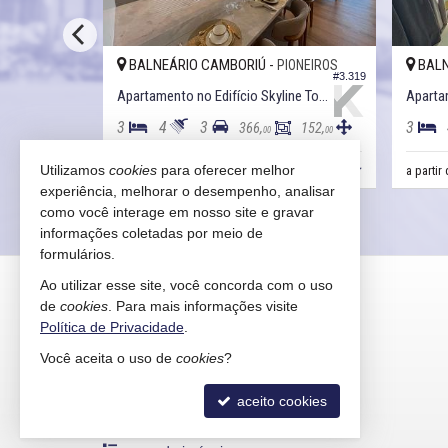
BALNEÁRIO CAMBORIÚ -
BALN
IONEIROS
PIONEIROS
#3.641
#3.319
té
Apartamento no Edifício Skyline Tower
3
4
3
3
161,
366,
152,
00
00
00
R$ 6.500.000
R$ 5.900.000,
Utilizamos
cookies
para oferecer melhor
a partir
00
experiência, melhorar o desempenho, analisar
como você interage em nosso site e gravar
informações coletadas por meio de
formulários.
KAIRÓS IMÓVEIS
Ao utilizar esse site, você concorda com o uso
de
cookies
. Para mais informações visite
Rua 1121, 100
Política de Privacidade
.
Centro - 88330-783
Você aceita o uso de
cookies
?
Balneário Camboriú /
SC
mapa google
aceito cookies
indicadores financeiros
cadastre seu imóvel