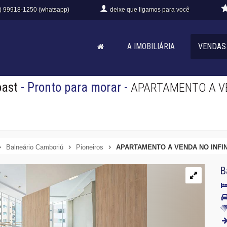
) 99918-1250 (whatsapp)
deixe que
ligamos para você
A IMOBILIÁRIA
VENDAS
oast
- Pronto para morar
-
APARTAMENTO A VE
Balneário Camboriú
Pioneiros
APARTAMENTO A VENDA NO INFI
B