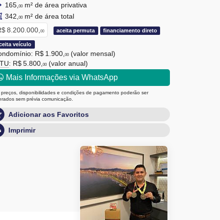
165,
m² de área privativa
00
342,
m² de área total
00
$ 8.200.000,
aceita permuta
financiamento direto
00
ceita veículo
ndomínio: R$ 1.900,
(valor mensal)
00
PTU
: R$ 5.800,
(valor anual)
00
Mais Informações via WhatsApp
 preços, disponibilidades e condições de pagamento poderão ser
terados sem prévia comunicação.
Adicionar aos Favoritos
Imprimir