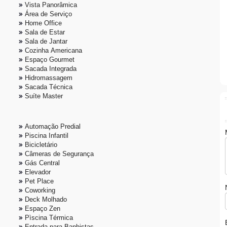
Vista Panorâmica
Área de Serviço
Home Office
Sala de Estar
Sala de Jantar
Cozinha Americana
Espaço Gourmet
Sacada Integrada
Hidromassagem
Sacada Técnica
Suíte Master
Automação Predial
Piscina Infantil
Bicicletário
Câmeras de Segurança
Gás Central
Elevador
Pet Place
Coworking
Deck Molhado
Espaço Zen
Pìscina Térmica
Entrada para Banhistas