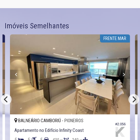
Imóveis Semelhantes
T
FRENTE MAR
BALNEÁRIO CAMBORIÚ -
PIONEIROS
8
#2.056
Apartamento no Edifício Infinity Coast
5
5
5