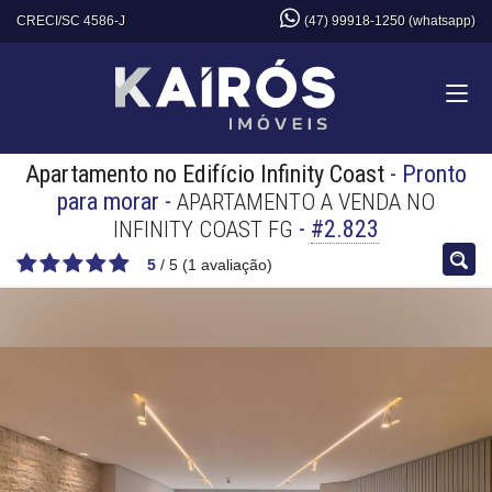
CRECI/SC 4586-J
(47) 99918-1250 (whatsapp)
Apartamento no Edifício Infinity Coast
- Pronto
para morar
-
APARTAMENTO A VENDA NO
-
#2.823
INFINITY COAST FG
5
/
5
(
1
avaliação)