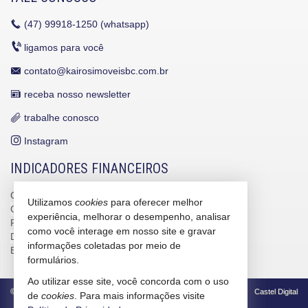
(47)
99918-1250 (whatsapp)
ligamos para você
contato@kairosimoveisbc.com.br
receba nosso newsletter
trabalhe conosco
Instagram
INDICADORES FINANCEIROS
CUB /
SC
R$ 3.151,24
Utilizamos
cookies
para oferecer melhor
CUB /
SC
variação
0,95%
experiência, melhorar o desempenho, analisar
Poupança
0,6738%
como você interage em nosso site e gravar
Dólar Comercial
R$ 5,09
informações coletadas por meio de
Euro
R$ 5,88
formulários.
Ao utilizar esse site, você concorda com o uso
©
2026
CRECI/SC 4586-J
Política de Privacidade
Castel Digital
de
cookies
. Para mais informações visite