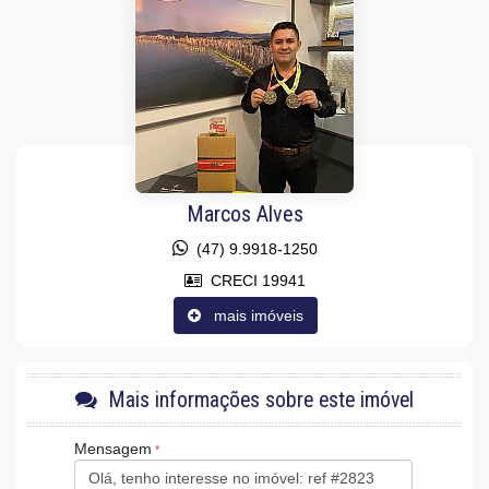
Piso Porcelanato
Infra para Ar Split
Andar Alto
Vista Livre
Vista Mar
Decorado
Acabamento em Gesso
Fechadura Eletrônica
Vista Panorâmica
Área de Serviço
Home Office
Marcos Alves
Sala de Estar
Sala de Jantar
(47) 9.9918-1250
Cozinha Americana
CRECI 19941
Espaço Gourmet
Sacada Integrada
mais imóveis
Hidromassagem
Sacada Técnica
Suíte Master
Características do Empreendimento
Mais informações sobre este imóvel
Sauna
Bar
Mensagem
Gerador
Sala de Jogos