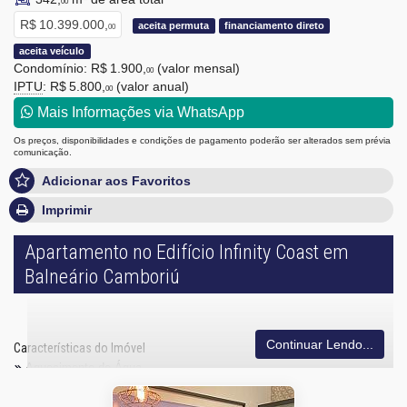
00
R$ 10.399.000,
aceita permuta
financiamento direto
00
aceita veículo
Condomínio: R$ 1.900,
(valor mensal)
00
IPTU
: R$ 5.800,
(valor anual)
00
Mais Informações via WhatsApp
Os preços, disponibilidades e condições de pagamento poderão ser alterados sem prévia
comunicação.
Adicionar aos Favoritos
Imprimir
Apartamento no Edifício Infinity Coast em
Balneário Camboriú
Continuar Lendo...
Características do Imóvel
Aquecimento de Água
Churrasqueira
Piso Laminado