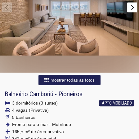
mostrar todas as fotos
Balneário Camboriú
-
Pioneiros
3 dormitórios (3 suítes)
APTO MOBILIADO
4 vagas (Privativa)
5 banheiros
Frente para o mar - Mobiliado
165,
m² de área privativa
00
342,
m² de área total