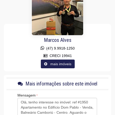
Copa/Cozinha
Sacada / Varanda
Sacada com Churrasqueira
Sala
Sala de Estar
Sala de Jantar
Sala para 2 Ambientes
Cozinha
Cozinha Americana
Marcos Alves
Espaço Gourmet
Sacada Integrada
(47) 9.9918-1250
Lavabo
CRECI 19941
Características do Empreendimento
mais imóveis
Sauna
Salão de Festas
Piscina
Espaço Gourmet
Espaço Fitness
Mais informações sobre este imóvel
Medidores Individuais
Portão Eletrônico
Mensagem
Bicicletário
Câmeras de Segurança
Gás Central
Elevador
Acessibilidade para PNE