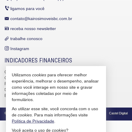
ligamos para você
contato@kairosimoveisbc.com.br
receba nosso newsletter
trabalhe conosco
Instagram
INDICADORES FINANCEIROS
CUB /
SC
R$ 3.151,24
Utilizamos
cookies
para oferecer melhor
CUB /
SC
variação
0,95%
experiência, melhorar o desempenho, analisar
Poupança
0,6738%
como você interage em nosso site e gravar
Dólar Comercial
R$ 5,12
informações coletadas por meio de
Euro
R$ 5,91
formulários.
Ao utilizar esse site, você concorda com o uso
©
2026
CRECI/SC 4586-J
Política de Privacidade
Castel Digital
de
cookies
. Para mais informações visite
Política de Privacidade
.
Você aceita o uso de
cookies
?