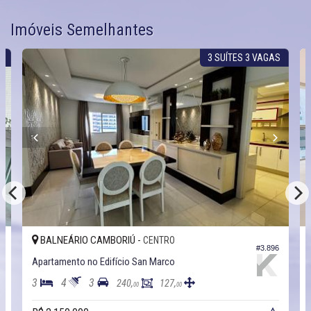
Imóveis Semelhantes
3 SUÍTES 3 VAGAS
BALNEÁRIO CAMBORIÚ -
RO
CENTRO
#3.896
co
Apartamento no Edifício Faller
3
4
3
27,
250,
140,
00
00
00