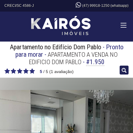
CRECI/SC 4586-J
(47) 99918-1250 (whatsapp)
Apartamento no Edifício Dom Pablo
- Pronto
para morar
-
APARTAMENTO A VENDA NO
-
#1.950
EDIFICIO DOM PABLO
5
/
5
(
1
avaliação)