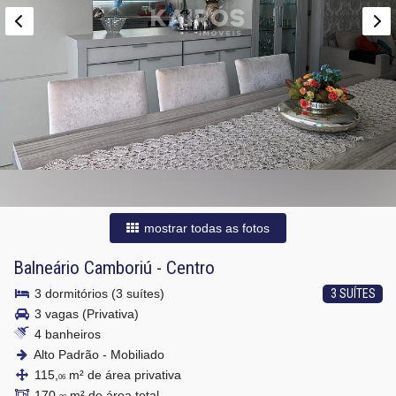
mostrar todas as fotos
Balneário Camboriú
-
Centro
3 dormitórios (3 suítes)
3 SUÍTES
3 vagas (Privativa)
4 banheiros
Alto Padrão - Mobiliado
115,
m² de área privativa
06
170,
m² de área total