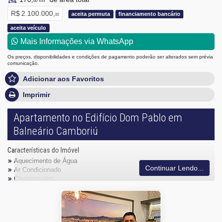
00
R$ 2.100.000,
aceita permuta
financiamento bancário
00
aceita veículo
Mais Informações via WhatsApp
Os preços, disponibilidades e condições de pagamento poderão ser alterados sem prévia
comunicação.
Adicionar aos Favoritos
Imprimir
Apartamento no Edifício Dom Pablo em
Balneário Camboriú
Características do Imóvel
Aquecimento de Água
Continuar Lendo...
Ar Condicionado
Churrasqueira
Despensa
Piso Porcelanato
Acabamento em Gesso
Área de Serviço