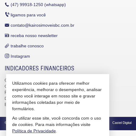
(47)
99918-1250 (whatsapp)
ligamos para você
contato@kairosimoveisbc.com.br
receba nosso newsletter
trabalhe conosco
Instagram
INDICADORES FINANCEIROS
CUB /
SC
R$ 3.151,24
Utilizamos
cookies
para oferecer melhor
CUB /
SC
variação
0,95%
experiência, melhorar o desempenho, analisar
Poupança
0,6738%
como você interage em nosso site e gravar
Dólar Comercial
R$ 5,12
informações coletadas por meio de
Euro
R$ 5,91
formulários.
Ao utilizar esse site, você concorda com o uso
©
2026
CRECI/SC 4586-J
Política de Privacidade
Castel Digital
de
cookies
. Para mais informações visite
Política de Privacidade
.