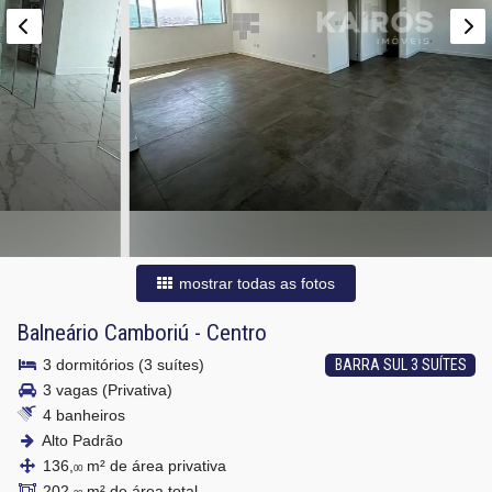
mostrar todas as fotos
Balneário Camboriú
-
Centro
3 dormitórios (3 suítes)
BARRA SUL 3 SUÍTES
3 vagas (Privativa)
4 banheiros
Alto Padrão
136,
m² de área privativa
00
202,
m² de área total