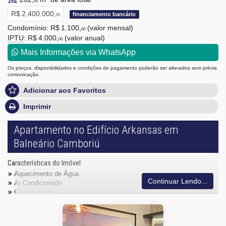
00
R$ 2.400.000,
financiamento bancário
00
Condomínio: R$ 1.100,
(valor mensal)
00
IPTU
: R$ 4.000,
(valor anual)
00
Mais Informações via WhatsApp
Os preços, disponibilidades e condições de pagamento poderão ser alterados sem prévia
comunicação.
Adicionar aos Favoritos
Imprimir
Apartamento no Edifício Arkansas em
Balneário Camboriú
Características do Imóvel
Aquecimento de Água
Continuar Lendo...
Ar Condicionado
Churrasqueira
Despensa
Piso Porcelanato
Andar Alto