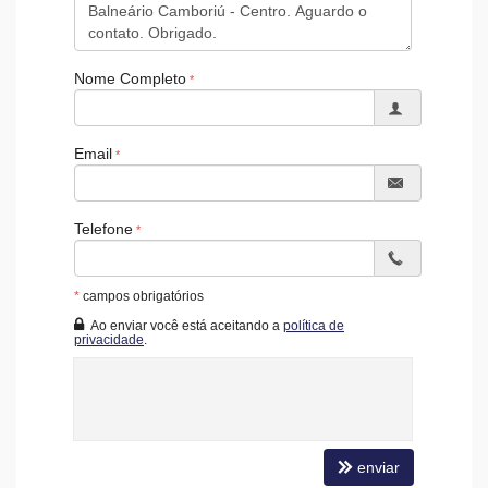
Entrada para Banhistas
Box de Praia
Hall Decorado e Mobiliado
Lounge
Nome Completo
Acessibilidade para PNE
Email
Telefone
*
campos obrigatórios
Ao enviar você está aceitando a
política de
privacidade
.
enviar