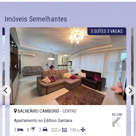
Imóveis Semelhantes
S
3 SUÍTES 3 VAGAS
BALNEÁRIO CAMBORIÚ -
CENTRO
4
#2.168
Apartamento no Edifício Santana
3
4
3
222,
135,
00
00