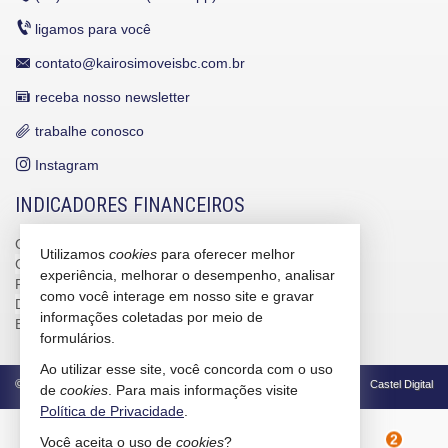
ligamos para você
contato@kairosimoveisbc.com.br
receba nosso newsletter
trabalhe conosco
Instagram
INDICADORES FINANCEIROS
CUB /
SC
R$ 3.151,24
Utilizamos
cookies
para oferecer melhor
CUB /
SC
variação
0,95%
experiência, melhorar o desempenho, analisar
Poupança
0,6738%
como você interage em nosso site e gravar
Dólar Comercial
R$ 5,10
informações coletadas por meio de
Euro
R$ 5,88
formulários.
Ao utilizar esse site, você concorda com o uso
©
2026
CRECI/SC 4586-J
Política de Privacidade
Castel Digital
de
cookies
. Para mais informações visite
Política de Privacidade
.
Você aceita o uso de
cookies
?