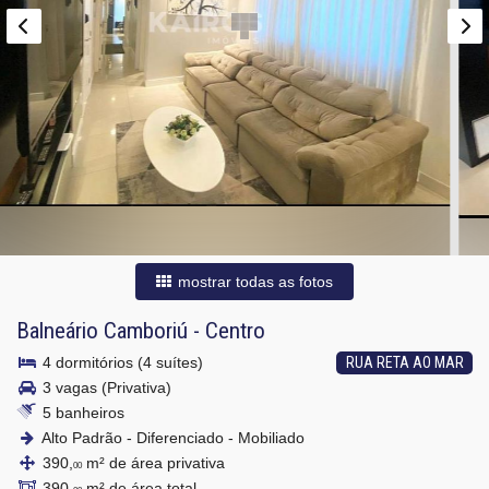
mostrar todas as fotos
Balneário Camboriú
-
Centro
4 dormitórios (4 suítes)
RUA RETA AO MAR
3 vagas (Privativa)
5 banheiros
Alto Padrão - Diferenciado - Mobiliado
390,
m² de área privativa
00
390,
m² de área total