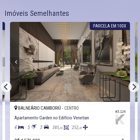
Imóveis Semelhantes
S
PARCELA EM 100X
BALNEÁRIO CAMBORIÚ -
CENTRO
0
#3.124
Apartamento Garden no Edifício Venetian
4
5
3
385,
252,
00
00