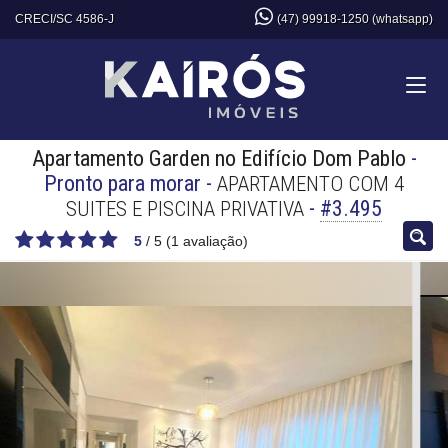
CRECI/SC 4586-J
(47) 99918-1250 (whatsapp)
Apartamento Garden no Edifício Dom Pablo
-
Pronto para morar
-
APARTAMENTO COM 4
-
#3.495
SUITES E PISCINA PRIVATIVA
5
/
5
(
1
avaliação)