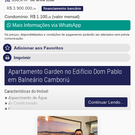
00
R$ 3.900.000,
financiamento bancário
00
Condomínio: R$ 1.100,
(valor mensal)
00
Mais Informações via WhatsApp
Os preços, disponibilidades e condições de pagamento poderão ser alterados sem prévia
comunicação.
Adicionar aos Favoritos
Imprimir
Apartamento Garden no Edifício Dom Pablo
em Balneário Camboriú
Características do Imóvel
Aquecimento de Água
Continuar Lendo...
Ar Condicionado
Churrasqueira
Despensa
Piso Porcelanato
Infra para Ar Split
Acabamento em Gesso