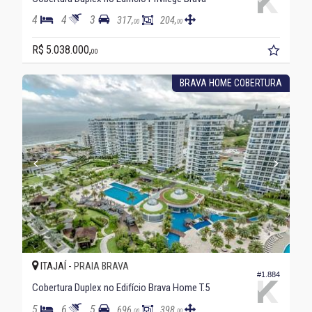
4
4
3
317,
204,
00
00
R$ 5.038.000,
00
BRAVA HOME COBERTURA
ITAJAÍ -
PRAIA BRAVA
#1.884
Cobertura Duplex no Edifício Brava Home T.5
5
6
5
696,
398,
00
00