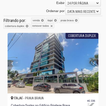
Exibir
24 POR PÁGINA
Ordenar por
DATA MAIS RECENTE
Filtrando por:
venda
itajaí
praia brava
remover todos
cobertura duplex
COBERTURA DUPLEX
ITAJAÍ -
PRAIA BRAVA
#2.336
Cobertura Duplex no Edifício Privilege Brava