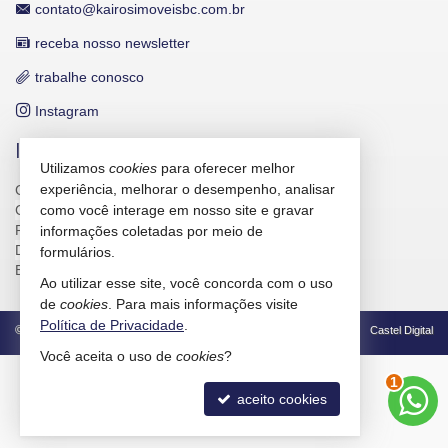
contato@kairosimoveisbc.com.br
receba nosso newsletter
trabalhe conosco
Instagram
INDICADORES FINANCEIROS
Utilizamos
cookies
para oferecer melhor
experiência, melhorar o desempenho, analisar
CUB /
SC
R$ 3.151,24
como você interage em nosso site e gravar
CUB /
SC
variação
0,95%
Poupança
0,6738%
informações coletadas por meio de
Dólar Comercial
R$ 5,10
formulários.
Euro
R$ 5,88
Ao utilizar esse site, você concorda com o uso
de
cookies
. Para mais informações visite
Política de Privacidade
.
©
2026
CRECI/SC 4586-J
Política de Privacidade
Castel Digital
Você aceita o uso de
cookies
?
2
aceito cookies