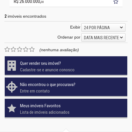
R$ 26.000.000,
00
2
imóveis encontrados
Exibir
24 POR PÁGINA
Ordenar por
DATA MAIS RECENTE
(nenhuma avaliação)
Quer vender seu imóvel?
Cadastre-se e anuncie conosco
Não encontrou o que procurava?
Entre em contato
Meus imóveis Favoritos
Lista de imóveis adicionados