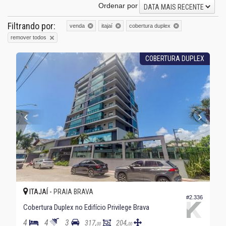
Ordenar por
DATA MAIS RECENTE
Filtrando por:
venda
itajaí
cobertura duplex
remover todos
COBERTURA DUPLEX
ITAJAÍ -
PRAIA BRAVA
#2.336
Cobertura Duplex no Edifício Privilege Brava
4
4
3
317,
204,
00
00