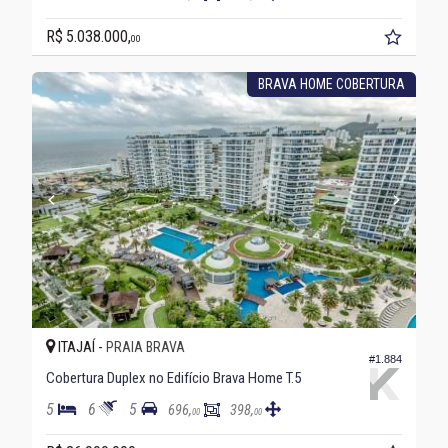
R$ 5.038.000,
00
BRAVA HOME COBERTURA
ITAJAÍ -
PRAIA BRAVA
#1.884
Cobertura Duplex no Edifício Brava Home T.5
5
6
5
696,
398,
00
00