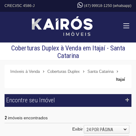
CRECI/SC 4586-J
(47) 99918-1250 (whatsapp)
Coberturas Duplex à Venda em Itajaí - Santa
Catarina
Imóveis à Venda
Coberturas Duplex
Santa Catarina
Itajaí
Encontre seu Imóvel
2
imóveis encontrados
Exibir
24 POR PÁGINA