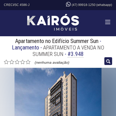
CRECI/SC 4586-J
(47) 99918-1250 (whatsapp)
Apartamento no Edifício Summer Sun
-
Lançamento
-
APARTAMENTO A VENDA NO
-
#3.948
SUMMER SUN
(nenhuma avaliação)