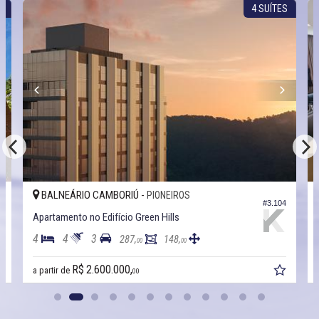
E
4 SUÍTES
BALNEÁRIO CAMBORIÚ -
PIONEIROS
1
#3.104
Apartamento no Edifício Green Hills
4
4
3
287,
148,
00
00
R$ 2.600.000,
a partir de
00