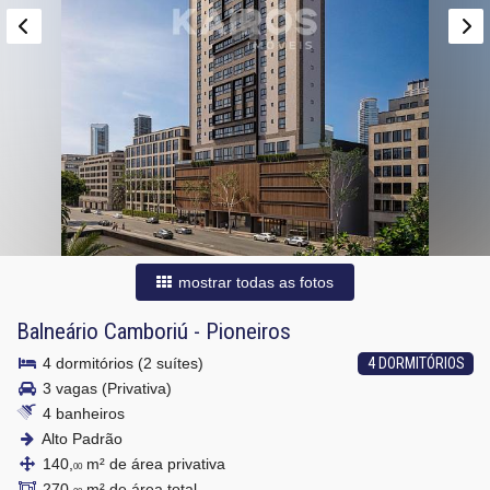
mostrar todas as fotos
Balneário Camboriú
-
Pioneiros
4 dormitórios (2 suítes)
4 DORMITÓRIOS
3 vagas (Privativa)
4 banheiros
Alto Padrão
140,
m² de área privativa
00
270,
m² de área total