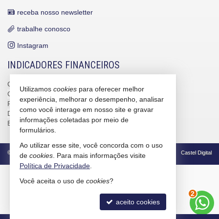
receba nosso newsletter
trabalhe conosco
Instagram
INDICADORES FINANCEIROS
CUB /
SC
R$ 3.151,24
Utilizamos
cookies
para oferecer melhor
CUB /
SC
variação
0,95%
experiência, melhorar o desempenho, analisar
Poupança
0,6738%
como você interage em nosso site e gravar
Dólar Comercial
R$ 5,09
informações coletadas por meio de
Euro
R$ 5,88
formulários.
Ao utilizar esse site, você concorda com o uso
©
2026
CRECI/SC 4586-J
Política de Privacidade
Castel Digital
de
cookies
. Para mais informações visite
Política de Privacidade
.
Você aceita o uso de
cookies
?
2
aceito cookies