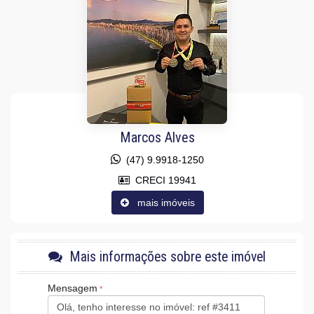
Infra para Ar Split
Vista Livre
Vista Mar
Decorado
Acabamento em Gesso
Móveis Planejados
Vista Panorâmica
Área de Serviço
Copa/Cozinha
Dependência de Empregada
Sala
Marcos Alves
Sala de Estar
Sala de Jantar
(47) 9.9918-1250
Sacada Integrada
CRECI 19941
Lavabo
Sacada Técnica
mais imóveis
Entrada de Serviço
Banheiro de Serviço
Banheiro Social
Sala de Estar Íntimo
Mais informações sobre este imóvel
Sala para 3 Ambientes
Suíte Master
Mensagem
Características do Empreendimento
Sauna