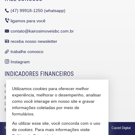
(47)
99918-1250 (whatsapp)
ligamos para você
contato@kairosimoveisbc.com.br
receba nosso newsletter
trabalhe conosco
Instagram
INDICADORES FINANCEIROS
CUB /
SC
R$ 3.151,24
Utilizamos
cookies
para oferecer melhor
CUB /
SC
variação
0,95%
experiência, melhorar o desempenho, analisar
Poupança
0,6738%
como você interage em nosso site e gravar
Dólar Comercial
R$ 5,10
informações coletadas por meio de
Euro
R$ 5,88
formulários.
Ao utilizar esse site, você concorda com o uso
©
2026
CRECI/SC 4586-J
Política de Privacidade
Castel Digital
de
cookies
. Para mais informações visite