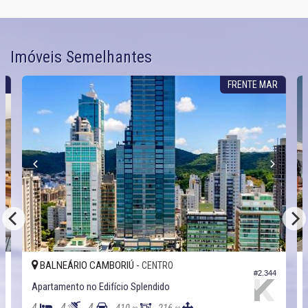
Imóveis Semelhantes
R
FRENTE MAR
BALNEÁRIO CAMBORIÚ -
CENTRO
9
#2.344
Apartamento no Edifício Splendido
4
4
4