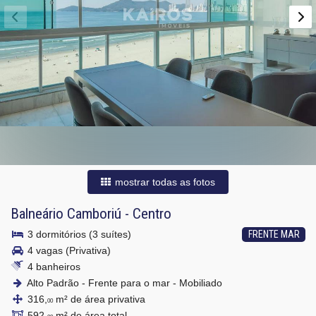
mostrar todas as fotos
Balneário Camboriú
-
Centro
3 dormitórios (3 suítes)
FRENTE MAR
4 vagas (Privativa)
4 banheiros
Alto Padrão - Frente para o mar - Mobiliado
316,
m² de área privativa
00
592,
m² de área total