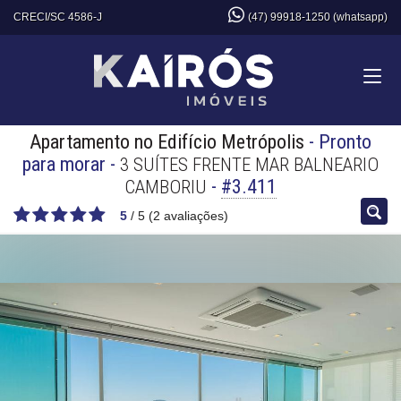
CRECI/SC 4586-J
(47) 99918-1250 (whatsapp)
Apartamento no Edifício Metrópolis
- Pronto
para morar
-
3 SUÍTES FRENTE MAR BALNEARIO
-
#3.411
CAMBORIU
5
/
5
(
2
avaliações)