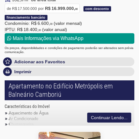
00
R$ 16.999.000,
de
R$ 17.500.000
por
com desconto
00
financiamento bancário
Condomínio: R$ 6.600,
(valor mensal)
00
IPTU
: R$ 18.400,
(valor anual)
00
Mais Informações via WhatsApp
Os preços, disponibilidades e condições de pagamento poderão ser alterados sem prévia
comunicação.
Adicionar aos Favoritos
Imprimir
Apartamento no Edifício Metrópolis em
Balneário Camboriú
Características do Imóvel
Aquecimento de Água
Continuar Lendo...
Ar Condicionado
Churrasqueira
Piso Porcelanato
Piso Vinílico