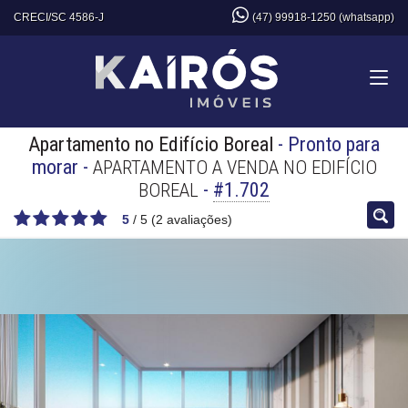
CRECI/SC 4586-J
(47) 99918-1250 (whatsapp)
Apartamento no Edifício Boreal
- Pronto para
morar
-
APARTAMENTO A VENDA NO EDIFÍCIO
-
#1.702
BOREAL
5
/
5
(
2
avaliações)