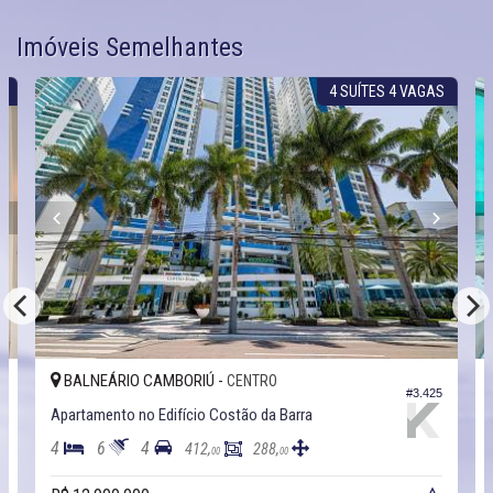
Imóveis Semelhantes
R
4 SUÍTES 4 VAGAS
BALNEÁRIO CAMBORIÚ -
CENTRO
2
#3.425
Apartamento no Edifício Costão da Barra
4
6
4
412,
288,
00
00