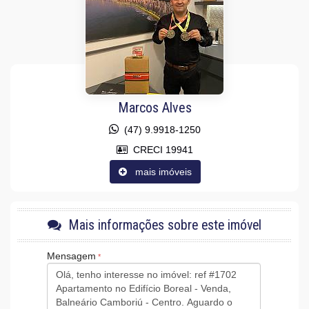
Acabamento em Gesso
Fechadura Eletrônica
Aceita Pet
Área de Serviço
Living
Sala para 2 Ambientes
Cozinha Americana
Espaço Gourmet
Sacada Integrada
Marcos Alves
Hidromassagem
Lavabo
(47) 9.9918-1250
Sacada Técnica
CRECI 19941
Características do Empreendimento
mais imóveis
Sauna
Bar
Gerador
Sala de Jogos
Salão de Festas
Mais informações sobre este imóvel
Cinema
Piscina
Mensagem
Quadra Esportiva
Spa
Espaço Gourmet
Espaço Fitness
Portaria 24h