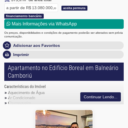
00
a partir de
R$ 13.080.000,
aceita permuta
00
financiamento bancário
Mais Informações via WhatsApp
Os preços, disponibilidades e condições de pagamento poderão ser alterados sem prévia
comunicação.
Adicionar aos Favoritos
Imprimir
Apartamento no Edifício Boreal em Balneário
Camboriú
Características do Imóvel
Aquecimento de Água
Continuar Lendo...
Ar Condicionado
Churrasqueira
Piso Laminado
Piso Porcelanato
Infra para Ar Split
Vista Mar