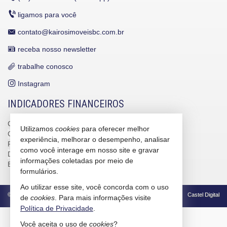
ligamos para você
contato@kairosimoveisbc.com.br
receba nosso newsletter
trabalhe conosco
Instagram
INDICADORES FINANCEIROS
CUB /
SC
R$ 3.151,24
Utilizamos
cookies
para oferecer melhor
CUB /
SC
variação
0,95%
experiência, melhorar o desempenho, analisar
Poupança
0,6738%
como você interage em nosso site e gravar
Dólar Comercial
R$ 5,10
informações coletadas por meio de
Euro
R$ 5,88
formulários.
Ao utilizar esse site, você concorda com o uso
©
2026
CRECI/SC 4586-J
Política de Privacidade
Castel Digital
de
cookies
. Para mais informações visite
Política de Privacidade
.
Você aceita o uso de
cookies
?