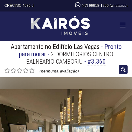
CRECI/SC 4586-J
(47) 99918-1250 (whatsapp)
Apartamento no Edifício Las Vegas
- Pronto
para morar
-
2 DORMITORIOS CENTRO
-
#3.360
BALNEARIO CAMBORIU
(nenhuma avaliação)