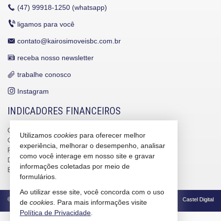
(47)
99918-1250 (whatsapp)
ligamos para você
contato@kairosimoveisbc.com.br
receba nosso newsletter
trabalhe conosco
Instagram
INDICADORES FINANCEIROS
CUB /
SC
R$ 3.151,24
Utilizamos
cookies
para oferecer melhor
CUB /
SC
variação
0,95%
experiência, melhorar o desempenho, analisar
Poupança
0,6738%
como você interage em nosso site e gravar
Dólar Comercial
R$ 5,12
informações coletadas por meio de
Euro
R$ 5,91
formulários.
Ao utilizar esse site, você concorda com o uso
©
2026
CRECI/SC 4586-J
Política de Privacidade
Castel Digital
de
cookies
. Para mais informações visite
Política de Privacidade
.