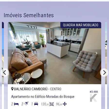
Imóveis Semelhantes
S
QUADRA MAR MOBILIADO
BALNEÁRIO CAMBORIÚ -
CENTRO
5
#3.488
Apartamento no Edifício Moradas do Bosque
2
2
1
120,
96,
00
00