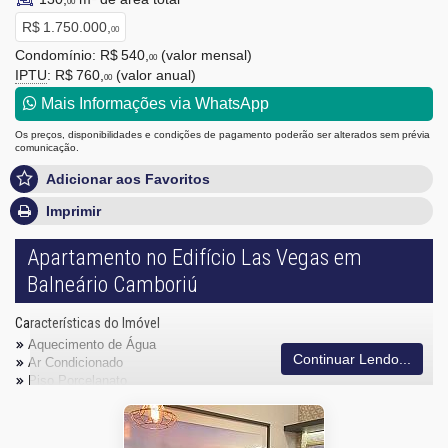
00
R$ 1.750.000,
00
Condomínio: R$ 540,
(valor mensal)
00
IPTU
: R$ 760,
(valor anual)
00
Mais Informações via WhatsApp
Os preços, disponibilidades e condições de pagamento poderão ser alterados sem prévia
comunicação.
Adicionar aos Favoritos
Imprimir
Apartamento no Edifício Las Vegas em
Balneário Camboriú
Características do Imóvel
Aquecimento de Água
Continuar Lendo...
Ar Condicionado
Piso Porcelanato
Infra para Ar Split
Andar Alto
Vista Livre