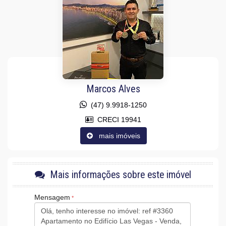
Decorado
Acabamento em Gesso
Móveis Planejados
Fechadura Eletrônica
Vista Panorâmica
Área de Serviço
Sala de Estar
Sala de Jantar
Sala para 2 Ambientes
Cozinha Americana
Marcos Alves
Sacada Integrada
Banheiro Social
(47) 9.9918-1250
Características do Empreendimento
CRECI 19941
Sala de Jogos
mais imóveis
Salão de Festas
Piscina
Espaço Fitness
Portaria 24h
Portão Eletrônico
Mais informações sobre este imóvel
Câmeras de Segurança
Gás Central
Mensagem
Elevador
Entrada para Banhistas
Hall Decorado e Mobiliado