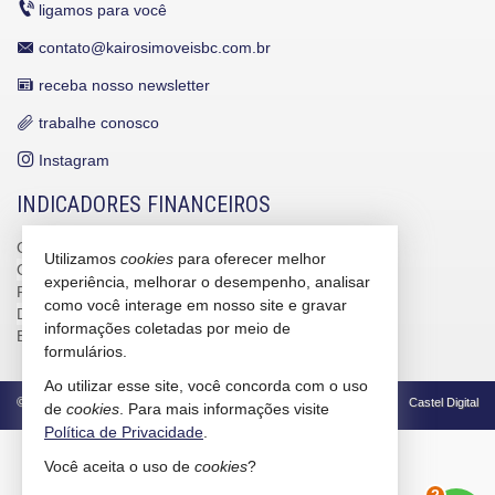
ligamos para você
contato@kairosimoveisbc.com.br
receba nosso newsletter
trabalhe conosco
Instagram
INDICADORES FINANCEIROS
CUB /
SC
R$ 3.151,24
Utilizamos
cookies
para oferecer melhor
CUB /
SC
variação
0,95%
experiência, melhorar o desempenho, analisar
Poupança
0,6738%
como você interage em nosso site e gravar
Dólar Comercial
R$ 5,09
informações coletadas por meio de
Euro
R$ 5,88
formulários.
Ao utilizar esse site, você concorda com o uso
©
2026
CRECI/SC 4586-J
Política de Privacidade
Castel Digital
de
cookies
. Para mais informações visite
Política de Privacidade
.
Você aceita o uso de
cookies
?
2