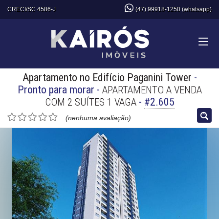
CRECI/SC 4586-J
(47) 99918-1250 (whatsapp)
Apartamento no Edifício Paganini Tower
-
Pronto para morar
-
APARTAMENTO A VENDA
-
#2.605
COM 2 SUÍTES 1 VAGA
(nenhuma avaliação)