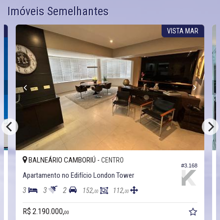
Imóveis Semelhantes
R
VISTA MAR
BALNEÁRIO CAMBORIÚ -
CENTRO
8
#3.168
Apartamento no Edifício London Tower
3
3
2
152,
112,
00
00
R$ 2.190.000,
00