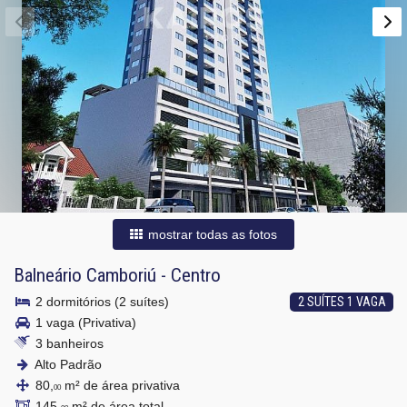
mostrar todas as fotos
Balneário Camboriú
-
Centro
2 dormitórios (2 suítes)
2 SUÍTES 1 VAGA
1 vaga (Privativa)
3 banheiros
Alto Padrão
80,
m² de área privativa
00
145,
m² de área total