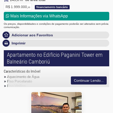
00
R$ 1.999.000,
financiamento bancário
00
Mais Informações via WhatsApp
Os preços, disponibilidades e condições de pagamento poderão ser alterados sem prévia
comunicação.
Adicionar aos Favoritos
Imprimir
Apartamento no Edifício Paganini Tower em
Balneário Camboriú
Características do Imóvel
Aquecimento de Água
Continuar Lendo...
Piso Porcelanato
Piso Vinílico
Infra para Ar Split
Acabamento em Gesso
Área de Serviço
Sacada com Churrasqueira
Sala para 2 Ambientes