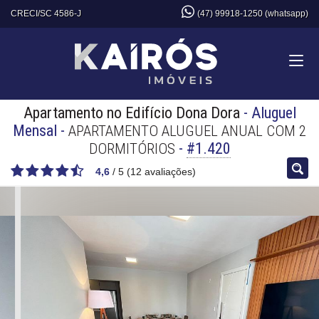
CRECI/SC 4586-J
(47) 99918-1250 (whatsapp)
Apartamento no Edifício Dona Dora
- Aluguel
Mensal
-
APARTAMENTO ALUGUEL ANUAL COM 2
-
#1.420
DORMITÓRIOS
4,6
/
5
(
12
avaliações)