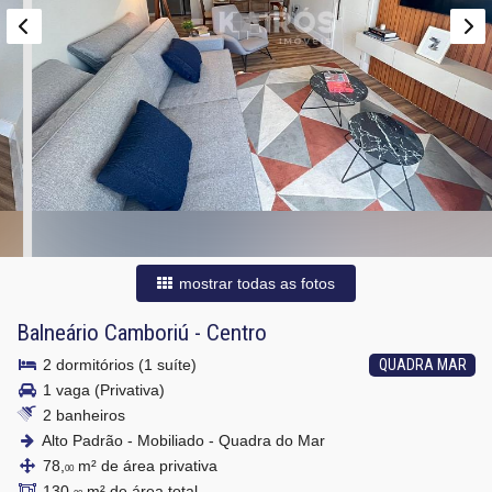
mostrar todas as fotos
Balneário Camboriú
-
Centro
2 dormitórios (1 suíte)
QUADRA MAR
1 vaga (Privativa)
2 banheiros
Alto Padrão - Mobiliado - Quadra do Mar
78,
m² de área privativa
00
130,
m² de área total