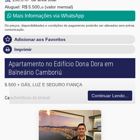
00
Aluguel:
R$ 5.500,
(valor mensal)
00
Mais Informações via WhatsApp
Os preços, disponibilidades e condições de pagamento poderão ser alterados sem prévia
comunicação.
Adicionar aos Favoritos
Imprimir
Apartamento no Edifício Dona Dora em
Balneário Camboriú
5.500 + GÁS, LUZ E SEGURO FIANÇA
Continuar Lendo...
Características do Imóvel
Ar Condicionado
Piso Porcelanato
Piso Vinílico
Andar Alto
Vista Livre
Vista Mar
Fechadura Eletrônica