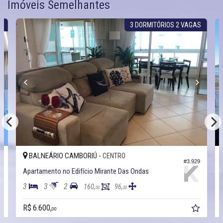
Imóveis Semelhantes
S
3 DORMITÓRIOS 2 VAGAS
BALNEÁRIO CAMBORIÚ -
CENTRO
6
#3.929
Apartamento no Edifício Mirante Das Ondas
3
3
2
160,
96,
00
00
R$ 6.600,
00