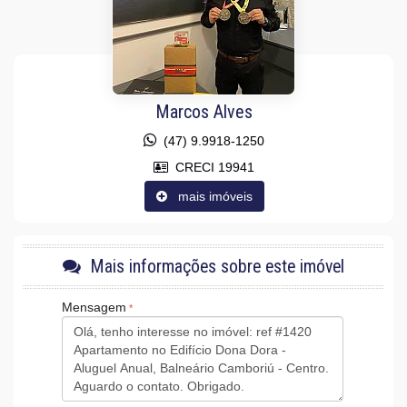
Aceita Pet
Área de Serviço
Sacada / Varanda
Sala para 2 Ambientes
Cozinha Americana
Características do Empreendimento
Marcos Alves
Sala de Jogos
Salão de Festas
(47) 9.9918-1250
Portaria 24h
CRECI 19941
Medidores Individuais
Portão Eletrônico
mais imóveis
Câmeras de Segurança
Gás Central
Elevador
Entrada para Banhistas
Mais informações sobre este imóvel
Acessibilidade para PNE
Mensagem