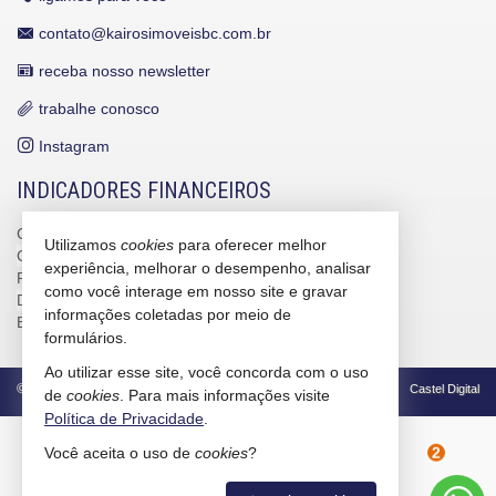
contato@kairosimoveisbc.com.br
receba nosso newsletter
trabalhe conosco
Instagram
INDICADORES FINANCEIROS
CUB /
SC
R$ 3.151,24
Utilizamos
cookies
para oferecer melhor
CUB /
SC
variação
0,95%
experiência, melhorar o desempenho, analisar
Poupança
0,6738%
como você interage em nosso site e gravar
Dólar Comercial
R$ 5,09
informações coletadas por meio de
Euro
R$ 5,88
formulários.
Ao utilizar esse site, você concorda com o uso
©
2026
CRECI/SC 4586-J
Política de Privacidade
Castel Digital
de
cookies
. Para mais informações visite
Política de Privacidade
.
Você aceita o uso de
cookies
?
2