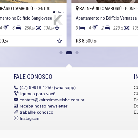
EÁRIO CAMBORIÚ -
BALNEÁRIO CAMBORIÚ -
CENTRO
PIONEI
#1.676
mento no Edifício Sangiovese
Apar
4
3
3
4
2
250,
138,
220,
13
00
00
00
00,
R$ 8.500,
00
00
FALE CONOSCO
I
(47)
99918-1250 (whatsapp)
C
ligamos para você
C
contato@kairosimoveisbc.com.br
P
receba nosso newsletter
Dó
trabalhe conosco
E
Instagram