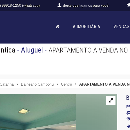
) 99918-1250 (whatsapp)
deixe que
ligamos para você
A IMOBILIÁRIA
VENDAS
antica
- Aluguel
-
APARTAMENTO A VENDA NO E
Catarina
Balneário Camboriú
Centro
APARTAMENTO A VENDA NO
B