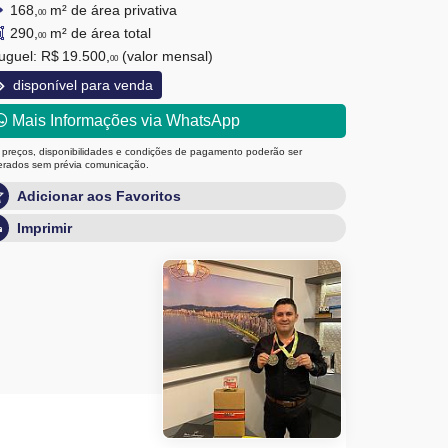
168,
m² de área privativa
00
290,
m² de área total
00
uguel:
R$ 19.500,
(valor mensal)
00
disponível para venda
Mais Informações via WhatsApp
 preços, disponibilidades e condições de pagamento poderão ser
terados sem prévia comunicação.
Adicionar aos Favoritos
Imprimir