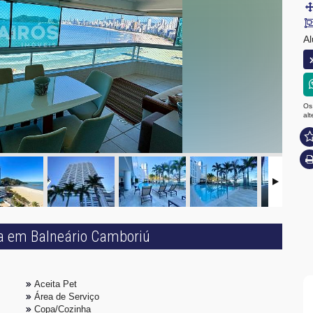
Al
Os
al
ca em Balneário Camboriú
Aceita Pet
Área de Serviço
Copa/Cozinha