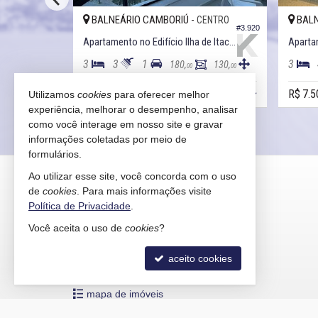
BALNEÁRIO CAMBORIÚ -
BALN
ENTRO
CENTRO
#3.929
#3.920
Apartamento no Edifício Mirante Das Ondas
Apartamento no Edifício Ilha de Itacuruçá
Aparta
3
3
1
3
96,
180,
130,
00
00
00
R$ 10.000,
R$ 7.5
Utilizamos
cookies
para oferecer melhor
00
experiência, melhorar o desempenho, analisar
como você interage em nosso site e gravar
informações coletadas por meio de
formulários.
KAIRÓS IMÓVEIS
Ao utilizar esse site, você concorda com o uso
de
cookies
. Para mais informações visite
Rua 1121, 100
Política de Privacidade
.
Centro - 88330-783
Você aceita o uso de
cookies
?
Balneário Camboriú /
SC
mapa google
aceito cookies
indicadores financeiros
cadastre seu imóvel
mapa de imóveis