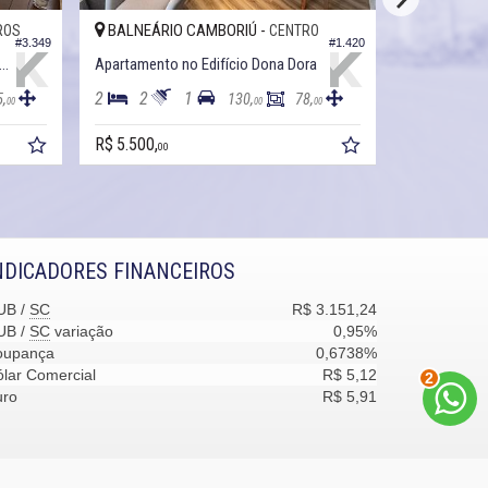
BALNEÁRIO CAMBORIÚ -
BALNEÁRI
ROS
CENTRO
#3.349
#1.420
tamento no Edifício Vernazza Residence
Apartamento no Edifício Dona Dora
2
2
1
2
3
5,
130,
78,
00
00
00
R$ 5.500,
R$ 6.000,
00
00
NDICADORES FINANCEIROS
UB /
SC
R$ 3.151,24
UB /
SC
variação
0,95%
oupança
0,6738%
lar Comercial
R$ 5,12
2
uro
R$ 5,91