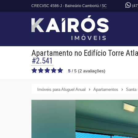
CRECI/SC 4586-J
- Balneário Camboriú /
SC
(47
Apartamento no Edifício Torre Atl
#2.541
5
/
5
(
2
avaliações)
Imóveis para Aluguel Anual
Apartamentos
Santa 