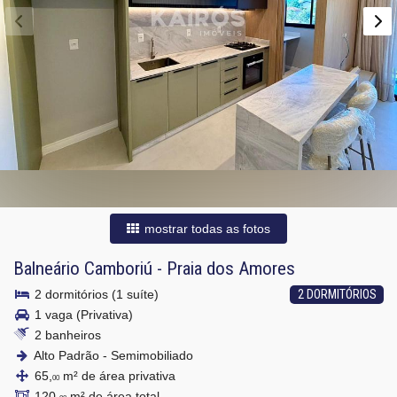
mostrar todas as fotos
Balneário Camboriú
-
Praia dos Amores
2 dormitórios (1 suíte)
2 DORMITÓRIOS
1 vaga (Privativa)
2 banheiros
Alto Padrão - Semimobiliado
65,
m² de área privativa
00
120,
m² de área total