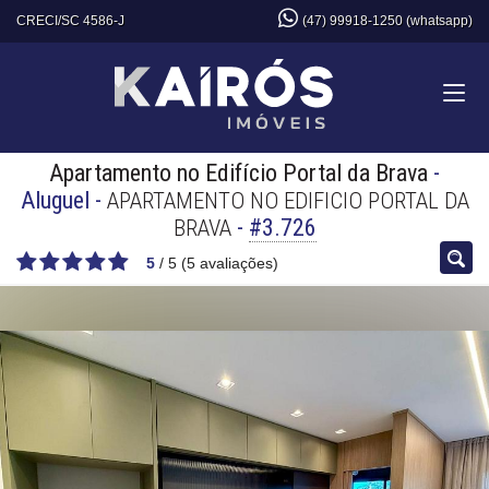
CRECI/SC 4586-J
(47) 99918-1250 (whatsapp)
Apartamento no Edifício Portal da Brava
-
Aluguel
-
APARTAMENTO NO EDIFICIO PORTAL DA
-
#3.726
BRAVA
5
/
5
(
5
avaliações)