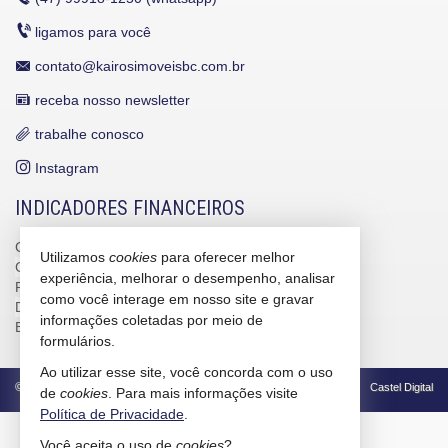
ligamos para você
contato@kairosimoveisbc.com.br
receba nosso newsletter
trabalhe conosco
Instagram
INDICADORES FINANCEIROS
CUB /
SC
R$ 3.151,24
Utilizamos
cookies
para oferecer melhor
CUB /
SC
variação
0,95%
experiência, melhorar o desempenho, analisar
Poupança
0,6738%
como você interage em nosso site e gravar
Dólar Comercial
R$ 5,09
informações coletadas por meio de
Euro
R$ 5,88
formulários.
Ao utilizar esse site, você concorda com o uso
©
2026
CRECI/SC 4586-J
Política de Privacidade
Castel Digital
de
cookies
. Para mais informações visite
Política de Privacidade
.
Você aceita o uso de
cookies
?