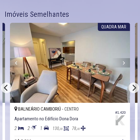
Imóveis Semelhantes
S
QUADRA MAR
BALNEÁRIO CAMBORIÚ -
CENTRO
0
#1.420
Apartamento no Edifício Dona Dora
2
2
1
130,
78,
00
00