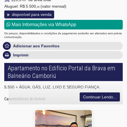
00
Aluguel:
R$ 5.500,
(valor mensal)
00
disponível para venda
Mais Informações via WhatsApp
Os preços, disponibilidades e condições de pagamento poderão ser alterados sem prévia
comunicação.
Adicionar aos Favoritos
Imprimir
Apartamento no Edifício Portal da Brava em
Balneário Camboriú
5.500 + ÁGUA, GÁS, LUZ, LIXO E SEGURO FIANÇA.
Continuar Lendo...
Características do Imóvel
Aquecimento de Água
Ar Condicionado
Piso Porcelanato
Piso Vinílico
Vista Livre