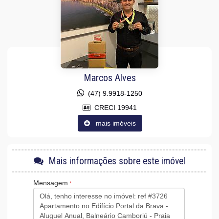
Acabamento em Gesso
Fechadura Eletrônica
Aceita Pet
Área de Serviço
Sacada com Churrasqueira
Sala para 2 Ambientes
Cozinha Americana
Sacada Técnica
Marcos Alves
Características do Empreendimento
Sala de Jogos
(47) 9.9918-1250
Salão de Festas
CRECI 19941
Piscina
Espaço Gourmet
mais imóveis
Espaço Fitness
Medidores Individuais
Captação de Água
Portão Eletrônico
Mais informações sobre este imóvel
Playground
Brinquedoteca
Quiosque Externo
Mensagem
Piscina Infantil
Câmeras de Segurança
Gás Central
Elevador