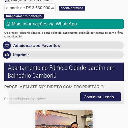
00
a partir de
R$ 3.630.000,
aceita permuta
00
financiamento bancário
Mais Informações via WhatsApp
Os preços, disponibilidades e condições de pagamento poderão ser alterados sem prévia
comunicação.
Adicionar aos Favoritos
Imprimir
Apartamento no Edifício Cidade Jardim em
Balneário Camboriú
PARCELA EM ATÉ 50X DIRETO COM PROPRIETÁRIO.
Continuar Lendo...
Características do Imóvel
Aquecimento de Água
Churrasqueira
Piso Porcelanato
Andar Alto
Acabamento em Gesso