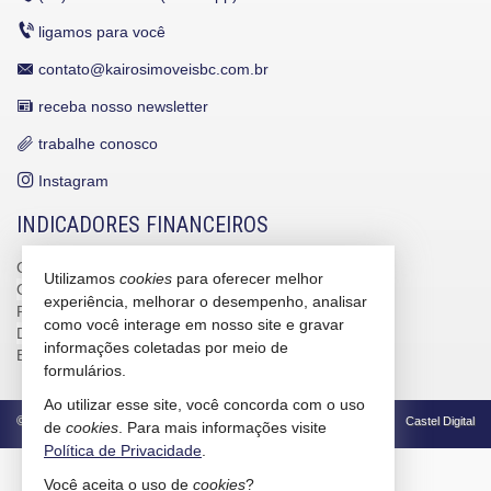
ligamos para você
contato@kairosimoveisbc.com.br
receba nosso newsletter
trabalhe conosco
Instagram
INDICADORES FINANCEIROS
CUB /
SC
R$ 3.151,24
Utilizamos
cookies
para oferecer melhor
CUB /
SC
variação
0,95%
experiência, melhorar o desempenho, analisar
Poupança
0,6738%
como você interage em nosso site e gravar
Dólar Comercial
R$ 5,09
informações coletadas por meio de
Euro
R$ 5,88
formulários.
Ao utilizar esse site, você concorda com o uso
©
2026
CRECI/SC 4586-J
Política de Privacidade
Castel Digital
de
cookies
. Para mais informações visite
Política de Privacidade
.
Você aceita o uso de
cookies
?