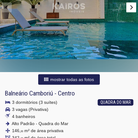
mostrar todas as fotos
Balneário Camboriú
-
Centro
3 dormitórios (3 suítes)
QUADRA DO MAR
3 vagas (Privativa)
4 banheiros
Alto Padrão - Quadra do Mar
146,
m² de área privativa
00
342,
m² de área total