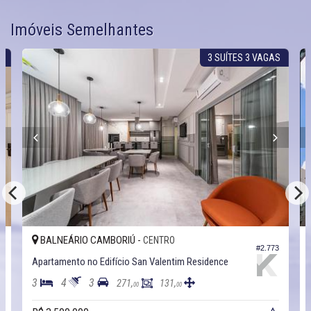
Imóveis Semelhantes
R
3 SUÍTES 3 VAGAS
BALNEÁRIO CAMBORIÚ -
CENTRO
4
#2.773
Apartamento no Edifício San Valentim Residence
3
4
3
271,
131,
00
00