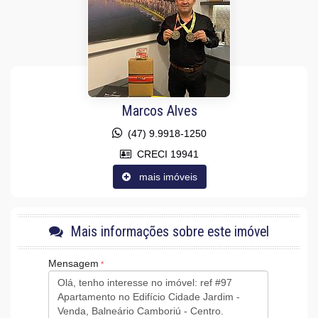
Aceita Pet
Área de Serviço
Home Office
Sala para 2 Ambientes
Cozinha Americana
Sacada Integrada
Lavabo
Sacada Técnica
Marcos Alves
Características do Empreendimento
Sauna
(47) 9.9918-1250
Gerador
CRECI 19941
Sala de Jogos
Salão de Festas
mais imóveis
Cinema
Piscina
Espaço Gourmet
Espaço Fitness
Mais informações sobre este imóvel
Medidores Individuais
Captação de Água
Portão Eletrônico
Mensagem
Playground
Brinquedoteca
Quiosque Externo
Piscina Infantil