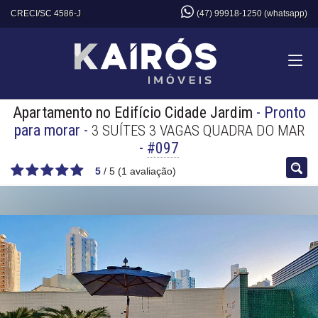
CRECI/SC 4586-J
(47) 99918-1250 (whatsapp)
Apartamento no Edifício Cidade Jardim
- Pronto
para morar
-
3 SUÍTES 3 VAGAS QUADRA DO MAR
-
#097
5
/
5
(
1
avaliação)