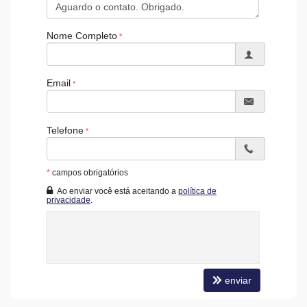
Bicicletário
Câmeras de Segurança
Gás Central
Nome Completo
Elevador
Entrada para Banhistas
Box de Praia
Hall Decorado e Mobiliado
Email
Acessibilidade para PNE
Telefone
*
campos obrigatórios
Ao enviar você está aceitando a
política de
privacidade
.
enviar