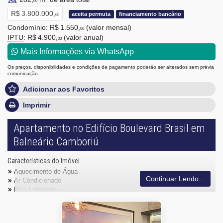
00
R$ 3.800.000,
aceita permuta
financiamento bancário
00
Condomínio: R$ 1.550,
(valor mensal)
00
IPTU
: R$ 4.900,
(valor anual)
00
Mais Informações via WhatsApp
Os preços, disponibilidades e condições de pagamento poderão ser alterados sem prévia
comunicação.
Adicionar aos Favoritos
Imprimir
Apartamento no Edifício Boulevard Brasil em
Balneário Camboriú
Características do Imóvel
Aquecimento de Água
Continuar Lendo...
Ar Condicionado
Piso Laminado
Piso Porcelanato
Infra para Ar Split
Decorado