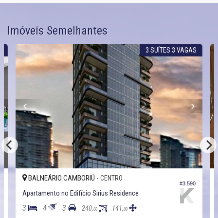
Imóveis Semelhantes
G
3 SUÍTES 3 VAGAS
BALNEÁRIO CAMBORIÚ -
CENTRO
#3.590
Apartamento no Edifício Sirius Residence
3
4
3
240,
141,
00
00