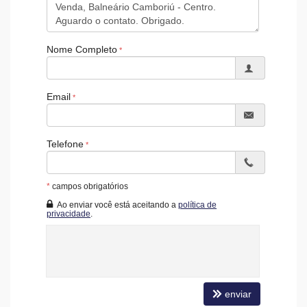
Gás Central
Elevador
Entrada para Banhistas
Box de Praia
Nome Completo
Hall Decorado e Mobiliado
Acessibilidade para PNE
Email
Telefone
*
campos obrigatórios
Ao enviar você está aceitando a
política de
privacidade
.
enviar