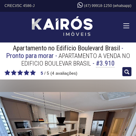
CRECI/SC 4586-J
(47) 99918-1250 (whatsapp)
Apartamento no Edifício Boulevard Brasil
-
Pronto para morar
-
APARTAMENTO A VENDA NO
-
#3.910
EDIFICIO BOULEVAR BRASIL
5
/
5
(
4
avaliações)