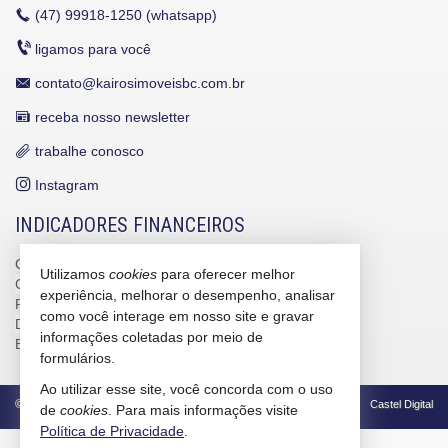
(47)
99918-1250 (whatsapp)
ligamos para você
contato@kairosimoveisbc.com.br
receba nosso newsletter
trabalhe conosco
Instagram
INDICADORES FINANCEIROS
CUB /
SC
R$ 3.151,24
Utilizamos
cookies
para oferecer melhor
CUB /
SC
variação
0,95%
experiência, melhorar o desempenho, analisar
Poupança
0,6738%
como você interage em nosso site e gravar
Dólar Comercial
R$ 5,09
informações coletadas por meio de
Euro
R$ 5,88
formulários.
Ao utilizar esse site, você concorda com o uso
©
2026
CRECI/SC 4586-J
Política de Privacidade
Castel Digital
de
cookies
. Para mais informações visite
Política de Privacidade
.