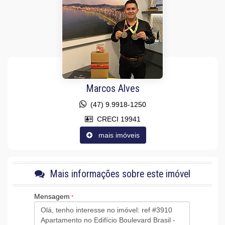
Acabamento em Gesso
Móveis Planejados
Fechadura Eletrônica
Aceita Pet
Área de Serviço
Sacada com Churrasqueira
Sala para 2 Ambientes
Cozinha Americana
Lavabo
Sacada Técnica
Marcos Alves
Características do Empreendimento
(47) 9.9918-1250
Gerador
Sala de Jogos
CRECI 19941
Salão de Festas
mais imóveis
Piscina
Espaço Gourmet
Espaço Fitness
Portaria 24h
Medidores Individuais
Mais informações sobre este imóvel
Captação de Água
Portão Eletrônico
Mensagem
Brinquedoteca
Piscina Infantil
Câmeras de Segurança