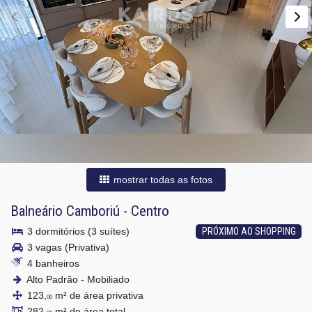
mostrar todas as fotos
Balneário Camboriú
-
Centro
3 dormitórios (3 suítes)
PRÓXIMO AO SHOPPING
3 vagas (Privativa)
4 banheiros
Alto Padrão - Mobiliado
123,
m² de área privativa
00
282,
m² de área total