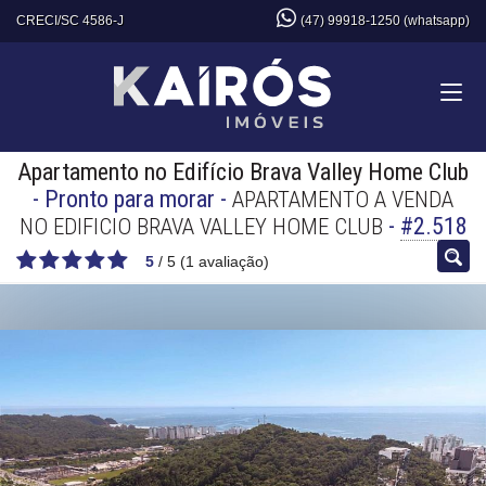
CRECI/SC 4586-J
(47) 99918-1250 (whatsapp)
Apartamento no Edifício Brava Valley Home Club
- Pronto para morar
-
APARTAMENTO A VENDA
-
#2.518
NO EDIFICIO BRAVA VALLEY HOME CLUB
5
/
5
(
1
avaliação)