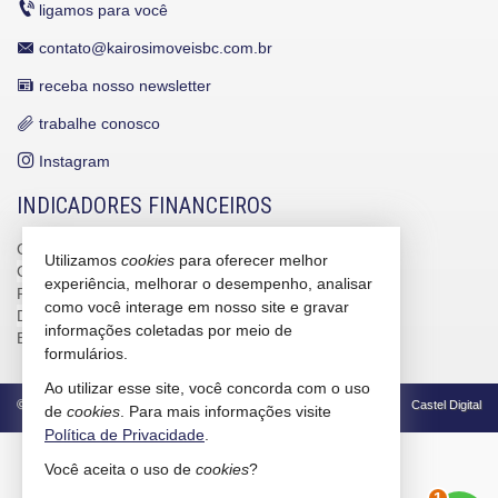
ligamos para você
contato@kairosimoveisbc.com.br
receba nosso newsletter
trabalhe conosco
Instagram
INDICADORES FINANCEIROS
CUB /
SC
R$ 3.151,24
Utilizamos
cookies
para oferecer melhor
CUB /
SC
variação
0,95%
experiência, melhorar o desempenho, analisar
Poupança
0,6738%
como você interage em nosso site e gravar
Dólar Comercial
R$ 5,09
informações coletadas por meio de
Euro
R$ 5,88
formulários.
Ao utilizar esse site, você concorda com o uso
©
2026
CRECI/SC 4586-J
Política de Privacidade
Castel Digital
de
cookies
. Para mais informações visite
Política de Privacidade
.
2
Você aceita o uso de
cookies
?