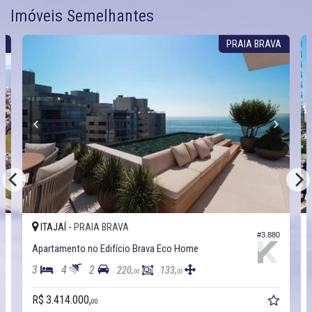
Imóveis Semelhantes
A
PRAIA BRAVA
ITAJAÍ -
PRAIA BRAVA
7
#3.880
Apartamento no Edifício Brava Eco Home
3
4
2
220,
133,
00
00
R$ 3.414.000,
00