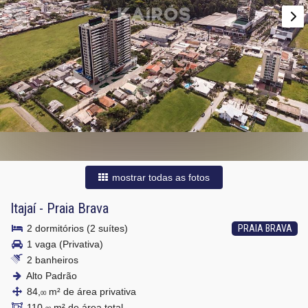
mostrar todas as fotos
Itajaí
-
Praia Brava
2 dormitórios (2 suítes)
PRAIA BRAVA
1 vaga (Privativa)
2 banheiros
Alto Padrão
84,
m² de área privativa
00
110,
m² de área total