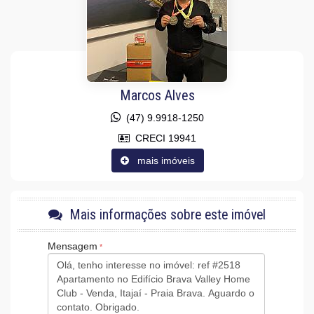
Área de Serviço
Sacada com Churrasqueira
Sala para 2 Ambientes
Cozinha Americana
Lavabo
Sacada Técnica
Características do Empreendimento
Marcos Alves
Bar
Sala de Jogos
(47) 9.9918-1250
Salão de Festas
Quadra Esportiva
CRECI 19941
Spa
mais imóveis
Espaço Gourmet
Espaço Fitness
Medidores Individuais
Captação de Água
Portão Eletrônico
Mais informações sobre este imóvel
Playground
Brinquedoteca
Mensagem
Quiosque Externo
Bicicletário
Câmeras de Segurança
Gás Central
Elevador
Acessibilidade para PNE