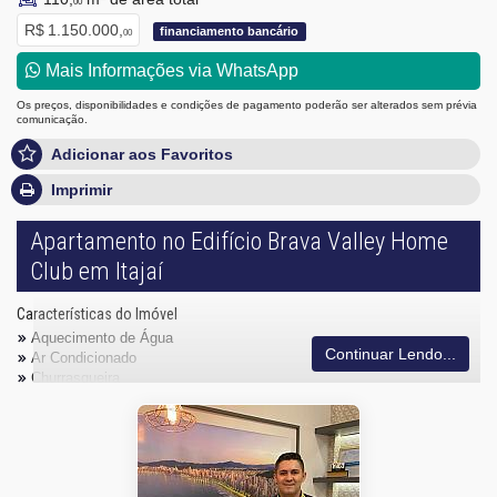
00
R$ 1.150.000,
financiamento bancário
00
Mais Informações via WhatsApp
Os preços, disponibilidades e condições de pagamento poderão ser alterados sem prévia
comunicação.
Adicionar aos Favoritos
Imprimir
Apartamento no Edifício Brava Valley Home
Club em Itajaí
Características do Imóvel
Aquecimento de Água
Continuar Lendo...
Ar Condicionado
Churrasqueira
Carpete
Internet / WiFi
Piso Porcelanato
Acabamento em Gesso
Vista Panorâmica