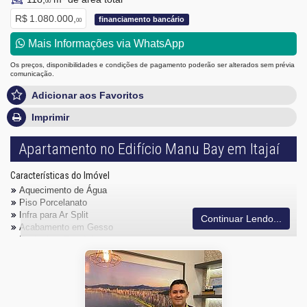
00
R$ 1.080.000,
financiamento bancário
00
Mais Informações via WhatsApp
Os preços, disponibilidades e condições de pagamento poderão ser alterados sem prévia
comunicação.
Adicionar aos Favoritos
Imprimir
Apartamento no Edifício Manu Bay em Itajaí
Características do Imóvel
Aquecimento de Água
Piso Porcelanato
Infra para Ar Split
Continuar Lendo...
Acabamento em Gesso
Fechadura Eletrônica
Área de Serviço
Sacada com Churrasqueira
Sala para 2 Ambientes
Cozinha Americana
Sacada Técnica