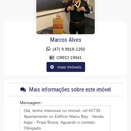
Banheiro Social
Características do Empreendimento
Sauna
Sala de Jogos
Salão de Festas
Piscina
Spa
Marcos Alves
Espaço Gourmet
Espaço Fitness
(47) 9.9918-1250
Medidores Individuais
CRECI 19941
Captação de Água
Portão Eletrônico
mais imóveis
Brinquedoteca
Quiosque Externo
Piscina Infantil
Bicicletário
Mais informações sobre este imóvel
Câmeras de Segurança
Gás Central
Elevador
Mensagem
Entrada para Banhistas
Box de Praia
Hall Decorado e Mobiliado
Acessibilidade para PNE