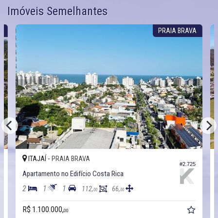
Imóveis Semelhantes
A
PRAIA BRAVA
ITAJAÍ -
PRAIA BRAVA
3
#2.725
Apartamento no Edifício Costa Rica
2
1
1
112,
66,
00
00
R$ 1.100.000,
00