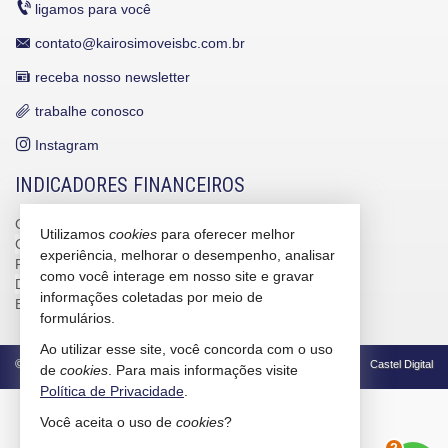
ligamos para você
contato@kairosimoveisbc.com.br
receba nosso newsletter
trabalhe conosco
Instagram
INDICADORES FINANCEIROS
CUB /
SC
R$ 3.151,24
Utilizamos
cookies
para oferecer melhor
CUB /
SC
variação
0,95%
experiência, melhorar o desempenho, analisar
Poupança
0,6738%
como você interage em nosso site e gravar
Dólar Comercial
R$ 5,10
informações coletadas por meio de
Euro
R$ 5,88
formulários.
Ao utilizar esse site, você concorda com o uso
©
2026
CRECI/SC 4586-J
Política de Privacidade
Castel Digital
de
cookies
. Para mais informações visite
Política de Privacidade
.
Você aceita o uso de
cookies
?
2