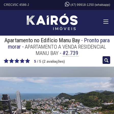
CRECI/SC 4586-J
(47) 99918-1250 (whatsapp)
Apartamento no Edifício Manu Bay
- Pronto para
morar
-
APARTAMENTO A VENDA RESIDENCIAL
-
#2.739
MANU BAY
5
/
5
(
2
avaliações)