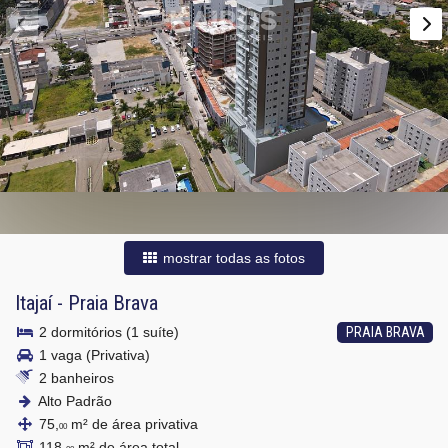
mostrar todas as fotos
Itajaí
-
Praia Brava
2 dormitórios (1 suíte)
PRAIA BRAVA
1 vaga (Privativa)
2 banheiros
Alto Padrão
75,
m² de área privativa
00
118,
m² de área total