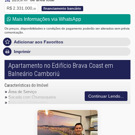
00
R$ 2.331.000,
financiamento bancário
00
Mais Informações via WhatsApp
Os preços, disponibilidades e condições de pagamento poderão ser alterados sem prévia
comunicação.
Adicionar aos Favoritos
Imprimir
Apartamento no Edifício Brava Coast em
Balneário Camboriú
Características do Imóvel
Área de Serviço
Continuar Lendo...
Sacada com Churrasqueira
Sala para 2 Ambientes
Cozinha Americana
Lavabo
Sacada Técnica
Piso Porcelanato
Piso Vinílico