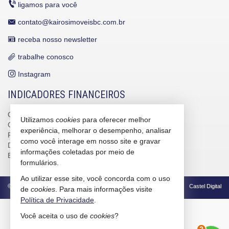
ligamos para você
contato@kairosimoveisbc.com.br
receba nosso newsletter
trabalhe conosco
Instagram
INDICADORES FINANCEIROS
CUB /
SC
R$ 3.151,24
Utilizamos
cookies
para oferecer melhor
CUB /
SC
variação
0,95%
experiência, melhorar o desempenho, analisar
Poupança
0,6738%
como você interage em nosso site e gravar
Dólar Comercial
R$ 5,09
informações coletadas por meio de
Euro
R$ 5,88
formulários.
Ao utilizar esse site, você concorda com o uso
©
2026
CRECI/SC 4586-J
Política de Privacidade
Castel Digital
de
cookies
. Para mais informações visite
Política de Privacidade
.
Você aceita o uso de
cookies
?
2