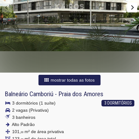
mostrar todas as fotos
Balneário Camboriú
-
Praia dos Amores
3 dormitórios (1 suíte)
3 DORMITÓRIOS
2 vagas (Privativa)
3 banheiros
Alto Padrão
101,
m² de área privativa
00
123,
m² de área total