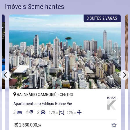
Imóveis Semelhantes
S
3 SUÍTES 2 VAGAS
BALNEÁRIO CAMBORIÚ -
CENTRO
4
#2.521
Apartamento no Edifício Bonne Vie
3
4
2
170,
125,
00
00
R$ 2.330.000,
00