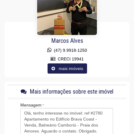
Infra para Ar Split
Vista Livre
Acabamento em Gesso
Fechadura Eletrônica
Características do Empreendimento
Piscina
Medidores Individuais
Marcos Alves
Captação de Água
Portão Eletrônico
(47) 9.9918-1250
Bicicletário
Câmeras de Segurança
CRECI 19941
Gás Central
mais imóveis
Elevador
Depósito
Entrada para Banhistas
Box de Praia
Hall Decorado e Mobiliado
Mais informações sobre este imóvel
Acessibilidade para PNE
Mensagem