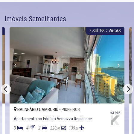
Imóveis Semelhantes
S
3 SUÍTES 2 VAGAS
BALNEÁRIO CAMBORIÚ -
PIONEIROS
5
#3.915
Apartamento no Edifício Vernazza Residence
3
4
2
220,
135,
00
00