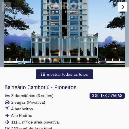
mostrar todas as fotos
Balneário Camboriú
-
Pioneiros
3 dormitórios (3 suítes)
3 SUÍTES 2 VAGAS
2 vagas (Privativa)
4 banheiros
Alto Padrão
111,
m² de área privativa
00
220,
m² de área total