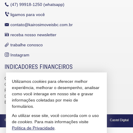
(47)
99918-1250 (whatsapp)
ligamos para você
contato@kairosimoveisbc.com.br
receba nosso newsletter
trabalhe conosco
Instagram
INDICADORES FINANCEIROS
CUB /
SC
R$ 3.151,24
Utilizamos
cookies
para oferecer melhor
CUB /
SC
variação
0,95%
experiência, melhorar o desempenho, analisar
Poupança
0,6738%
como você interage em nosso site e gravar
Dólar Comercial
R$ 5,12
informações coletadas por meio de
Euro
R$ 5,91
formulários.
Ao utilizar esse site, você concorda com o uso
©
2026
CRECI/SC 4586-J
Política de Privacidade
Castel Digital
de
cookies
. Para mais informações visite
Política de Privacidade
.