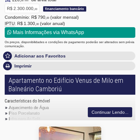
00
R$ 2.300.000,
financiamento bancário
00
Condomínio: R$ 790,
(valor mensal)
00
IPTU
: R$ 1.300,
(valor anual)
00
Mais Informações via WhatsApp
Os preços, disponibilidades e condições de pagamento poderão ser alterados sem prévia
comunicação.
Adicionar aos Favoritos
Imprimir
Apartamento no Edifício Venus de Milo em
Balneário Camboriú
Características do Imóvel
Aquecimento de Água
Continuar Lendo...
Piso Porcelanato
Infra para Ar Split
Andar Alto
Vista Livre
Acabamento em Gesso