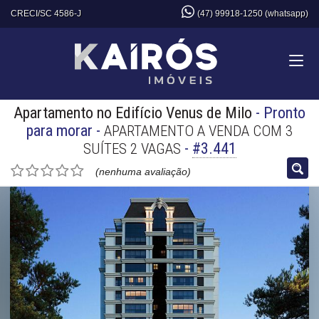
CRECI/SC 4586-J
(47) 99918-1250 (whatsapp)
Apartamento no Edifício Venus de Milo
- Pronto
para morar
-
APARTAMENTO A VENDA COM 3
-
#3.441
SUÍTES 2 VAGAS
(nenhuma avaliação)